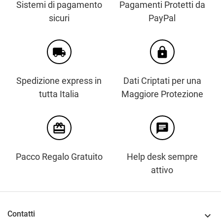
Sistemi di pagamento
Pagamenti Protetti da
sicuri
PayPal
local_shipping
https
Spedizione express in
Dati Criptati per una
tutta Italia
Maggiore Protezione
card_giftcard
chat
Pacco Regalo Gratuito
Help desk sempre
attivo
Contatti
