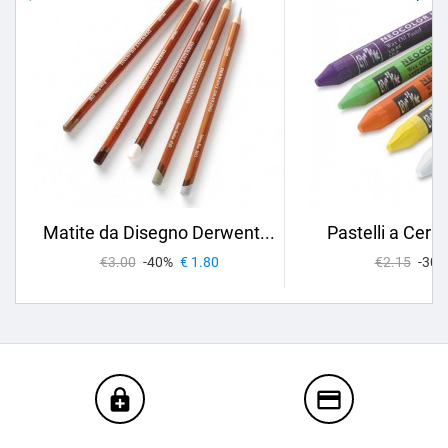
Matite da Disegno Derwent...
Pastelli a Cera 
€3.00
-40%
€ 1.80
€2.15
-30%
enhanced_encryption
credit_card