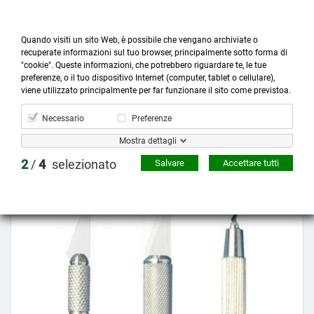
Quando visiti un sito Web, è possibile che vengano archiviate o
recuperate informazioni sul tuo browser, principalmente sotto forma di
"cookie". Queste informazioni, che potrebbero riguardare te, le tue
preferenze, o il tuo dispositivo Internet (computer, tablet o cellulare),



more_horiz
0
shopping_cart
viene utilizzato principalmente per far funzionare il sito come previstoa.
Prodotti
Account
Cerca
Menù
Carrello
Necessario
Preferenze
Mostra dettagli
Prezzo scontato
2
/
4
selezionato
Salvare
Accettare tutti