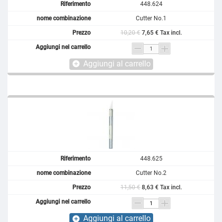
448.624
Cutter No.1
10,20 €
7,65 € Tax incl.
Aggiungi al carrello
add_circle
448.625
Cutter No.2
11,50 €
8,63 € Tax incl.
Aggiungi al carrello
add_circle