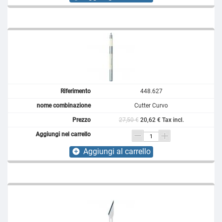
448.627
Cutter Curvo
27,50 €
20,62 € Tax incl.
Aggiungi al carrello
add_circle