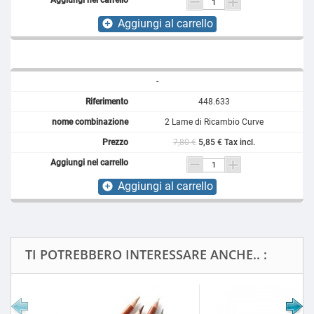
Aggiungi al carrello
add_circle
-
448.633
2 Lame di Ricambio Curve
7,80 €
5,85 € Tax incl.
Aggiungi al carrello
add_circle
TI POTREBBERO INTERESSARE ANCHE.. :