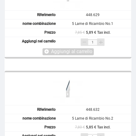
448.629
5 Lame di Ricambio No.1
7,85 €
5,89 € Tax incl.
Aggiungi al carrello
add_circle
448.632
5 Lame di Ricambio No.2
7,80 €
5,85 € Tax incl.