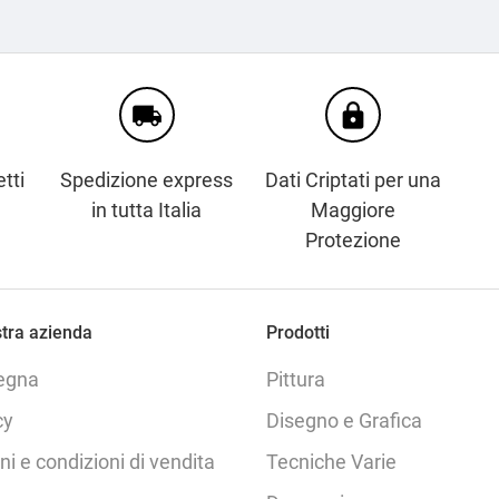
local_shipping
https
tti
Spedizione express
Dati Criptati per una
in tutta Italia
Maggiore
Protezione
tra azienda
Prodotti
egna
Pittura
cy
Disegno e Grafica
ni e condizioni di vendita
Tecniche Varie