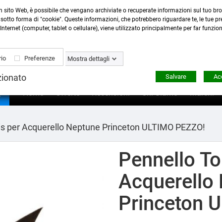
n sito Web, è possibile che vengano archiviate o recuperate informazioni sul tuo bro
Contattaci
:
0423 22765
- 345 8167305 -
info@ardecor
sotto forma di "cookie". Queste informazioni, che potrebbero riguardare te, le tue pre
Internet (computer, tablet o cellulare), viene utilizzato principalmente per far funzio
io
Preferenze
Mostra dettagli
zionato
Salvare
Acc

Home
Offerte
Recensioni
Chi Siamo
Marchi
is per Acquerello Neptune Princeton ULTIMO PEZZO!
Pennello To
Acquerello
Princeton 