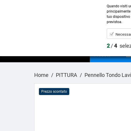
Quando visiti u
principalmente 
tuo dispositivo 
previstoa.
Necessar
2
/
4
sele
Prodotti
Home
PITTURA
Pennello Tondo Lav
Prezzo scontato