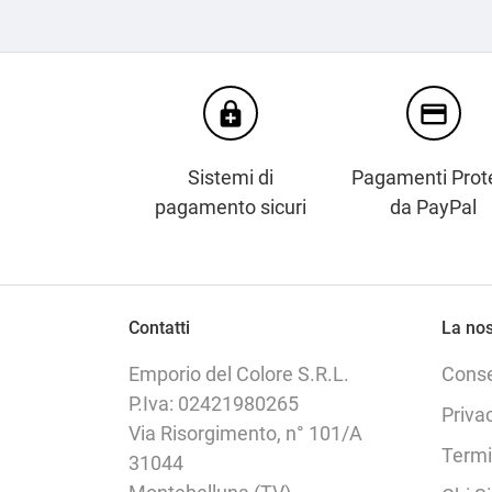
enhanced_encryption
credit_card
Sistemi di
Pagamenti Prote
pagamento sicuri
da PayPal
Contatti
La nos
Emporio del Colore S.R.L.
Cons
P.Iva: 02421980265
Priva
Via Risorgimento, n° 101/A
Termi
31044