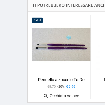
TI POTREBBERO INTERESSARE ANCHE
Saldi!
Pennello a zoccolo To-Do
€8.70
-20%
€ 6.96
Occhiata veloce
