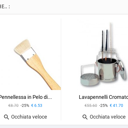
.. :
Pennellessa in Pelo di...
Lavapennelli Cromat
€8.70
-25%
€ 6.53
€55.60
-25%
€ 41.70
Occhiata veloce
Occhiata veloce

