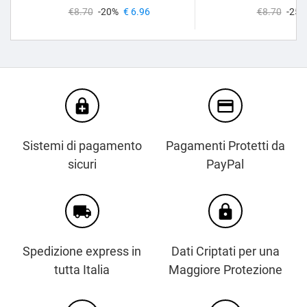
€8.70
-20%
€ 6.96
€8.70
-25%
enhanced_encryption
credit_card
Sistemi di pagamento
Pagamenti Protetti da
sicuri
PayPal
local_shipping
https
Spedizione express in
Dati Criptati per una
tutta Italia
Maggiore Protezione