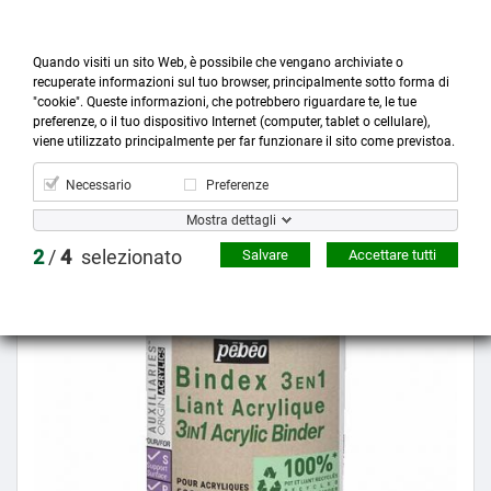
Quando visiti un sito Web, è possibile che vengano archiviate o
recuperate informazioni sul tuo browser, principalmente sotto forma di
"cookie". Queste informazioni, che potrebbero riguardare te, le tue
preferenze, o il tuo dispositivo Internet (computer, tablet o cellulare),



more_horiz
0
shopping_cart
viene utilizzato principalmente per far funzionare il sito come previstoa.
Prodotti
Account
Cerca
Menù
Carrello
Necessario
Preferenze
Mostra dettagli
Prezzo scontato
2
/
4
selezionato
Salvare
Accettare tutti