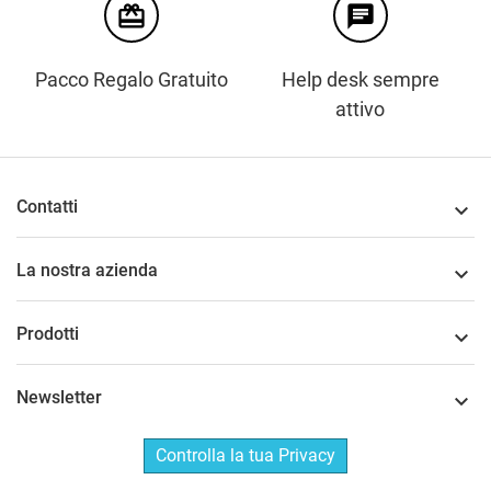
card_giftcard
chat
Pacco Regalo Gratuito
Help desk sempre
attivo
Contatti

La nostra azienda

Prodotti

Newsletter

Controlla la tua Privacy