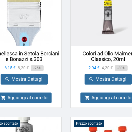
ellessa in Setola Borciani
Colori ad Olio Maimer
e Bonazzi s.303
Classico, 20ml
Prezzo
6,15 €
Prezzo
8,20 €
Prezzo
2,94 €
Prezzo
4,20 €
-25%
-30%
base
base
Mostra Dettagli
Mostra Dettagli


Aggiungi al carrello
Aggiungi al carrello


zo scontato
Prezzo scontato