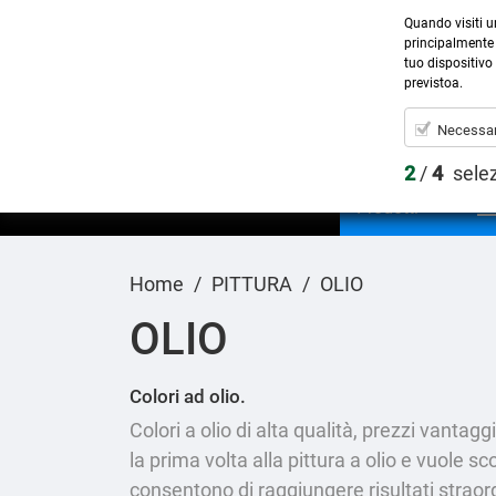
Quando visiti u
principalmente 
tuo dispositivo 
previstoa.
Necessar
2
/
4
sele
Prodotti
Home
PITTURA
OLIO
OLIO
Colori ad olio.
Colori a olio di alta qualità, prezzi vantag
la prima volta alla pittura a olio e vuole sco
consentono di raggiungere risultati straordin