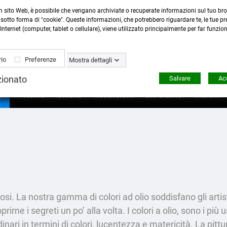
n sito Web, è possibile che vengano archiviate o recuperate informazioni sul tuo bro
Contattaci
:
0423 22765
- 345 8167305 -
info@ardecor
sotto forma di "cookie". Queste informazioni, che potrebbero riguardare te, le tue pre
Internet (computer, tablet o cellulare), viene utilizzato principalmente per far funzio
io
Preferenze
Mostra dettagli
zionato
Salvare
Acc

Home
Offerte
Recensioni
Chi Siamo
Marchi
giosi. La nostra gamma di colori ad olio soddisfano gli artis
prirne i segreti un po’ alla volta. I colori a olio, sono i più 
ari in termini di colori, lucentezza e matericità. La pittura 