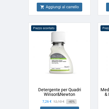
Aggiungi al carrello

Prezzo scontato
Prez
Detergente per Quadri
Medi
Winsor&Newton
& 
Prezzo
7,26 €
Prezzo
12,10 €
-40%
base