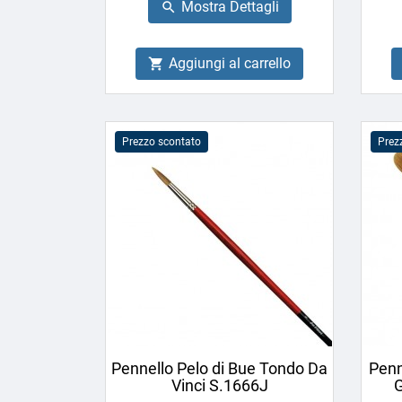
Mostra Dettagli

Aggiungi al carrello

Prezzo scontato
Prez
Pennello Pelo di Bue Tondo Da
Penn
Vinci S.1666J
G