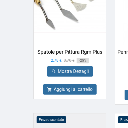
Spatole per Pittura Rgm Plus
Penn
Prezzo
2,78 €
Prezzo
3,70 €
-25%
base
Mostra Dettagli

Aggiungi al carrello

Prezzo scontato
Prez