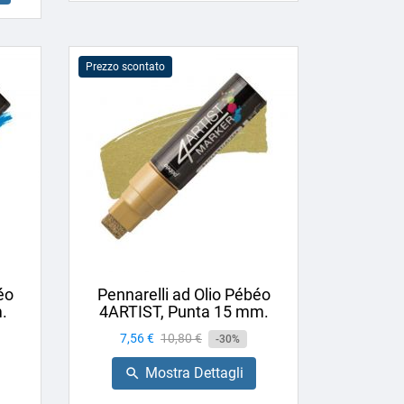
Prezzo scontato
éo
Pennarelli ad Olio Pébéo
.
4ARTIST, Punta 15 mm.
Prezzo
7,56 €
Prezzo
10,80 €
-30%
base
Mostra Dettagli
