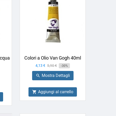
 Acqua
Colori a Olio Van Gogh 40ml
Prezzo
4,13 €
Prezzo
5,90 €
-30%
base
Mostra Dettagli

Aggiungi al carrello
