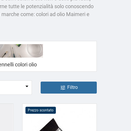
ttarne tutte le potenzialità solo conoscendo
i marche come: colori ad olio Maimeri e
nnelli colori olio

Filtro
tune
Prezzo scontato