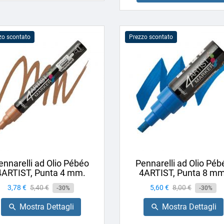
zo scontato
Prezzo scontato
ennarelli ad Olio Pébéo
Pennarelli ad Olio Péb
4ARTIST, Punta 4 mm.
4ARTIST, Punta 8 mm
Prezzo
3,78 €
Prezzo
5,40 €
Prezzo
5,60 €
Prezzo
8,00 €
-30%
-30%
base
base
Mostra Dettagli
Mostra Dettagli

