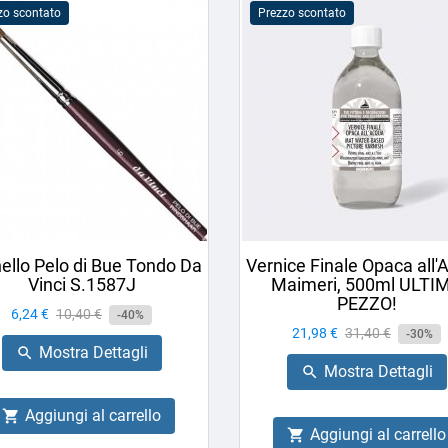
zo scontato
Prezzo scontato
ello Pelo di Bue Tondo Da
Vernice Finale Opaca all'
Vinci S.1587J
Maimeri, 500ml ULTI
PEZZO!
Prezzo
6,24 €
Prezzo
10,40 €
-40%
Prezzo
21,98 €
Prezzo
31,40 €
base
-30%
Mostra Dettagli

base
Mostra Dettagli

Aggiungi al carrello

Aggiungi al carrello
