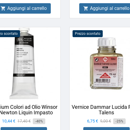
Aggiungi al carrello
Aggiungi al carrello


zo scontato
Prezzo scontato
um Colori ad Olio Winsor
Vernice Dammar Lucida 
Newton Liquin Impasto
Talens
Prezzo
10,44 €
Prezzo
17,40 €
Prezzo
6,75 €
Prezzo
9,00 €
-40%
-25%
base
base