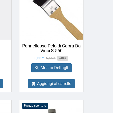
i
Pennellessa Pelo di Capra Da
Vinci S.550
Prezzo
3,33 €
Prezzo
5,55 €
-40%
base
Mostra Dettagli

Aggiungi al carrello

Prezzo scontato