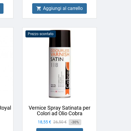
Aggiungi al carrello

Prezzo scontato
Royal
Vernice Spray Satinata per
Colori ad Olio Cobra
Prezzo
18,55 €
Prezzo
26,50 €
-30%
base