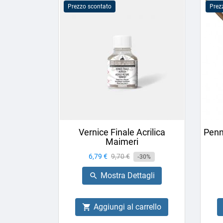
Prezzo scontato
Prez
Vernice Finale Acrilica
Penn
Maimeri
Prezzo
6,79 €
Prezzo
9,70 €
-30%
base
Mostra Dettagli

Aggiungi al carrello
