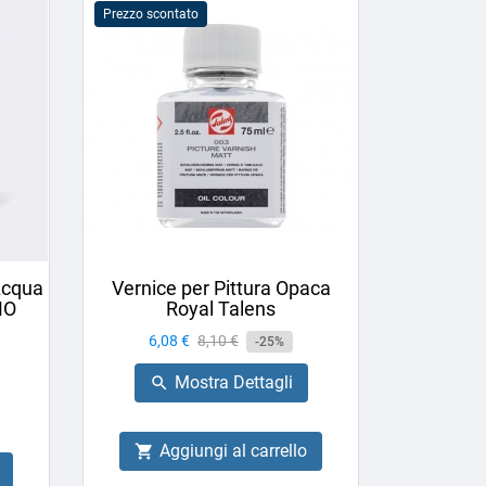
Prezzo scontato
Acqua
Vernice per Pittura Opaca
MO
Royal Talens
Prezzo
6,08 €
Prezzo
8,10 €
-25%
base
Mostra Dettagli

Aggiungi al carrello
