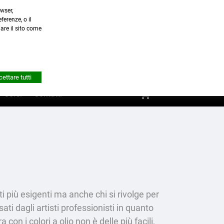
wser,
a.it
ferenze, o il
nare il sito come


Account
ettare tutti
shopping_cart
0
Corsi
Contatti
ti più esigenti ma anche chi si rivolge per
usati dagli artisti professionisti in quanto
con i colori a olio non è delle più facili,