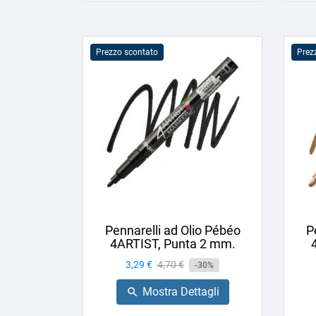
Prezzo scontato
Prez
Pennarelli ad Olio Pébéo
P
4ARTIST, Punta 2 mm.
Prezzo
3,29 €
Prezzo
4,70 €
-30%
base
Mostra Dettagli
