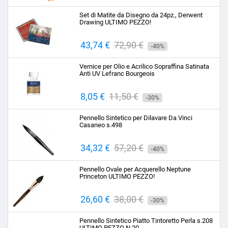
base
Set di Matite da Disegno da 24pz., Derwent
Drawing ULTIMO PEZZO!
Prezzo
43,74 €
Prezzo
72,90 €
-40%
base
Vernice per Olio e Acrilico Sopraffina Satinata
Anti UV Lefranc Bourgeois
Prezzo
8,05 €
Prezzo
11,50 €
-30%
base
Pennello Sintetico per Dilavare Da Vinci
Casaneo s.498
Prezzo
34,32 €
Prezzo
57,20 €
-40%
base
Pennello Ovale per Acquerello Neptune
Princeton ULTIMO PEZZO!
Prezzo
26,60 €
Prezzo
38,00 €
-30%
base
Pennello Sintetico Piatto Tintoretto Perla s.208
ULTIMO PEZZO N.20