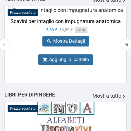

Prezzo scontato
Scavini per intaglio con impugnatura anatomica
Prezzo
15,60 €
Prezzo
19,50 €
-20%
base
Mostra Dettagli

Aggiungi al carrello

LIBRI PER DIPINGERE
Mostra tutto

Prezzo scontato