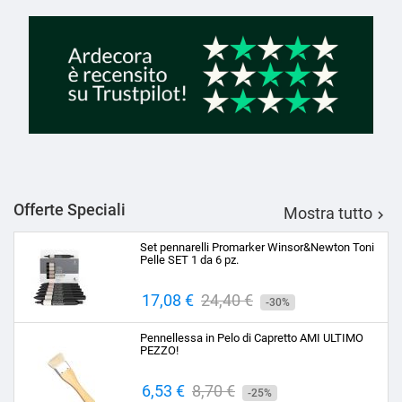
Offerte Speciali
Mostra tutto

Set pennarelli Promarker Winsor&Newton Toni
Pelle SET 1 da 6 pz.
Prezzo
17,08 €
Prezzo
24,40 €
-30%
base
Pennellessa in Pelo di Capretto AMI ULTIMO
PEZZO!
Prezzo
6,53 €
Prezzo
8,70 €
-25%