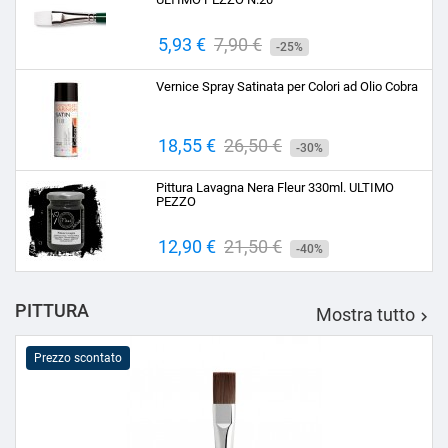
Prezzo
5,93 €
Prezzo
7,90 €
-25%
base
Vernice Spray Satinata per Colori ad Olio Cobra
Prezzo
18,55 €
Prezzo
26,50 €
-30%
base
Pittura Lavagna Nera Fleur 330ml. ULTIMO
PEZZO
Prezzo
12,90 €
Prezzo
21,50 €
-40%
base
PITTURA
Mostra tutto

Prezzo scontato