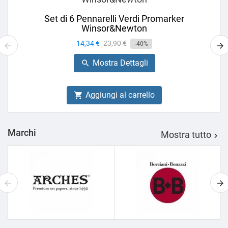
Set di 6 Pennarelli Verdi Promarker
Winsor&Newton
Prezzo
14,34 €
Prezzo
23,90 €
-40%
base
Mostra Dettagli

Aggiungi al carrello

Marchi
Mostra tutto
