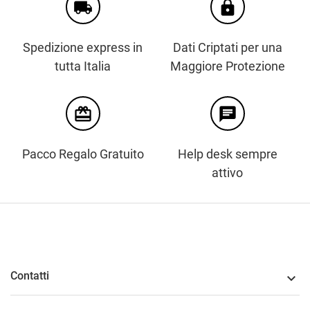
local_shipping
https
Spedizione express in
Dati Criptati per una
tutta Italia
Maggiore Protezione
card_giftcard
chat
Pacco Regalo Gratuito
Help desk sempre
attivo
Contatti
