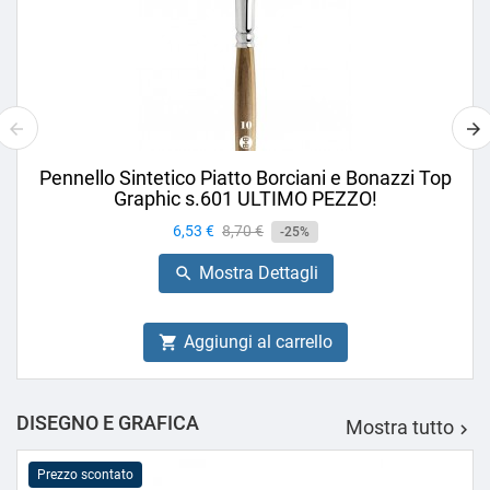
Pennello Sintetico Piatto Borciani e Bonazzi Top
Graphic s.601 ULTIMO PEZZO!
Prezzo
6,53 €
Prezzo
8,70 €
-25%
base
Mostra Dettagli

Aggiungi al carrello

DISEGNO E GRAFICA
Mostra tutto

Prezzo scontato