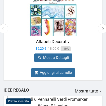
Alfabeti Decorativi
Prezzo
16,20 €
Prezzo
18,00 €
-10%
base
Mostra Dettagli

Aggiungi al carrello

IDEE REGALO
Mostra tutto

Prezzo scontato