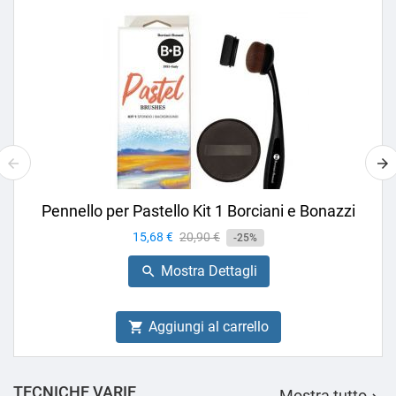
Pennello per Pastello Kit 1 Borciani e Bonazzi
Prezzo
15,68 €
Prezzo
20,90 €
-25%
base
Mostra Dettagli

Aggiungi al carrello

TECNICHE VARIE
Mostra tutto