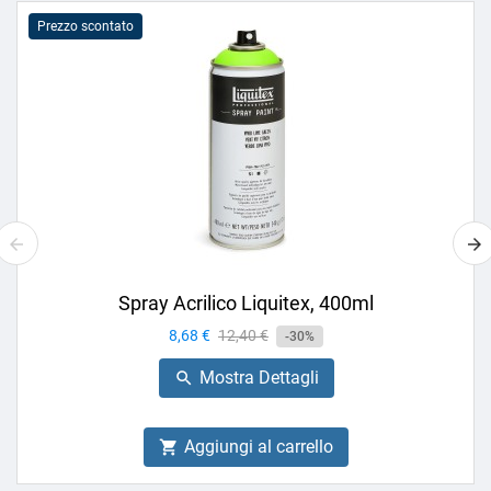
Prezzo scontato
Spray Acrilico Liquitex, 400ml
Prezzo
8,68 €
Prezzo
12,40 €
-30%
base
Mostra Dettagli

Aggiungi al carrello
