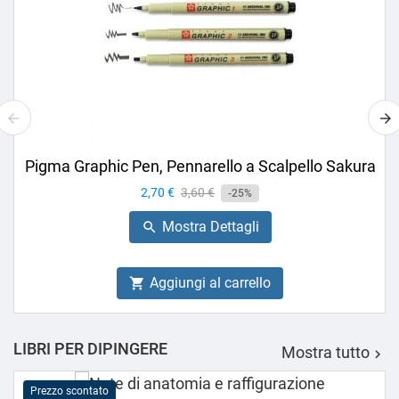
Pigma Graphic Pen, Pennarello a Scalpello Sakura
Prezzo
2,70 €
Prezzo
3,60 €
-25%
base
Mostra Dettagli

Aggiungi al carrello

LIBRI PER DIPINGERE
Mostra tutto

Prezzo scontato