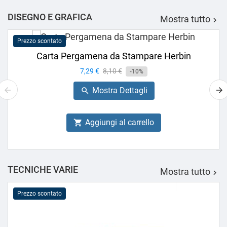
DISEGNO E GRAFICA
Mostra tutto

Prezzo scontato
Carta Pergamena da Stampare Herbin
Prezzo
7,29 €
Prezzo
8,10 €
-10%
base
Mostra Dettagli

Aggiungi al carrello

TECNICHE VARIE
Mostra tutto

Prezzo scontato