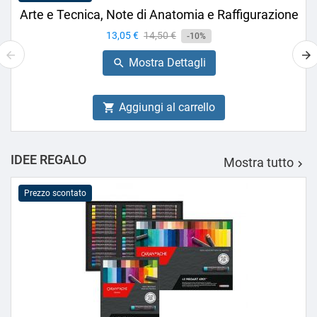
Arte e Tecnica, Note di Anatomia e Raffigurazione
Prezzo
13,05 €
Prezzo
14,50 €
-10%
base
Mostra Dettagli

Aggiungi al carrello

IDEE REGALO
Mostra tutto

Prezzo scontato