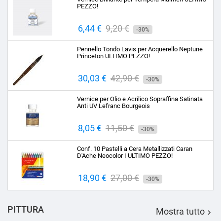
PEZZO!
Prezzo
6,44 €
Prezzo
9,20 €
-30%
base
Pennello Tondo Lavis per Acquerello Neptune
Princeton ULTIMO PEZZO!
Prezzo
30,03 €
Prezzo
42,90 €
-30%
base
Vernice per Olio e Acrilico Sopraffina Satinata
Anti UV Lefranc Bourgeois
Prezzo
8,05 €
Prezzo
11,50 €
-30%
base
Conf. 10 Pastelli a Cera Metallizzati Caran
D'Ache Neocolor I ULTIMO PEZZO!
Prezzo
18,90 €
Prezzo
27,00 €
-30%
base
PITTURA
Mostra tutto
