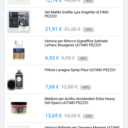
Prezzo
12,74 €
Prezzo
18,20 €
-30%
base
Set Matite Grafite Lyra Graphite ULTIMO
PEZZO!
Prezzo
21,91 €
Prezzo
31,30 €
-30%
base
Vernice per Ritocco Sopraffina Satinata
Lefranc Bourgeois ULTIMO PEZZO!
Prezzo
6,93 €
Prezzo
9,90 €
-30%
base
Pittura Lavagna Spray Fleur ULTIMO PEZZO!
Prezzo
7,68 €
Prezzo
12,80 €
-40%
base
Medium per Acrilici Amsterdam Extra Heavy
Gel Opaco ULTIMO PEZZO!
Prezzo
13,65 €
Prezzo
18,20 €
-25%
base
Vernice Brillante per Tempera Maimeri ULTIMO