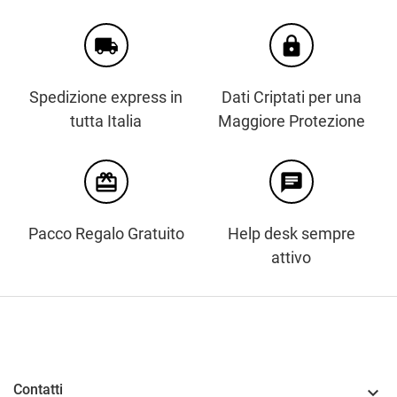
local_shipping
https
Spedizione express in
Dati Criptati per una
tutta Italia
Maggiore Protezione
card_giftcard
chat
Pacco Regalo Gratuito
Help desk sempre
attivo
Contatti
