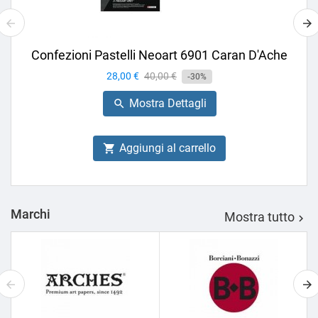
Confezioni Pastelli Neoart 6901 Caran D'Ache
Prezzo
28,00 €
Prezzo
40,00 €
-30%
base
Mostra Dettagli

Aggiungi al carrello

Marchi
Mostra tutto
