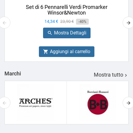
Set di 6 Pennarelli Verdi Promarker
Winsor&Newton
Prezzo
14,34 €
Prezzo
23,90 €
-40%
base
Mostra Dettagli

Aggiungi al carrello

Marchi
Mostra tutto
