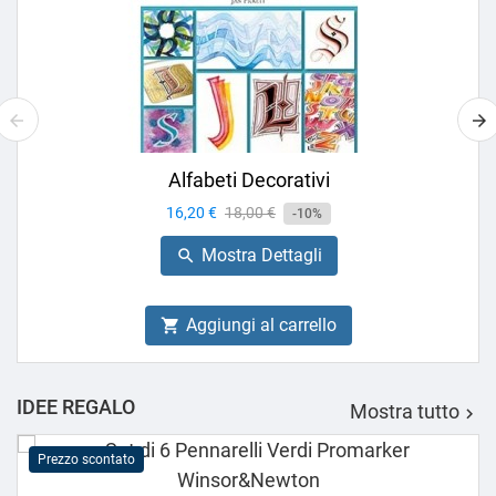
Alfabeti Decorativi
Prezzo
16,20 €
Prezzo
18,00 €
-10%
base
Mostra Dettagli

Aggiungi al carrello

IDEE REGALO
Mostra tutto

Prezzo scontato