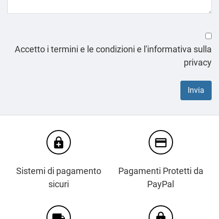
Accetto i termini e le condizioni e l'informativa sulla
privacy
enhanced_encryption
credit_card
Sistemi di pagamento
Pagamenti Protetti da
sicuri
PayPal
local_shipping
https