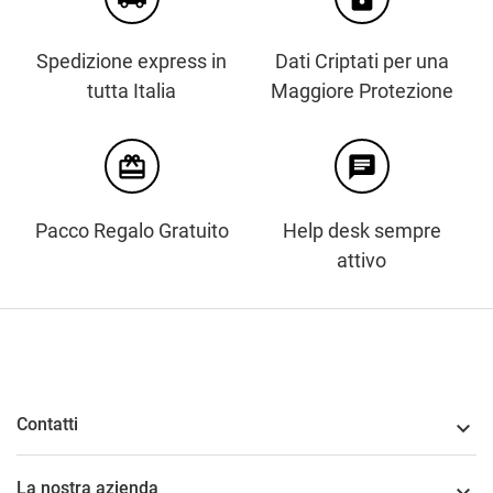
Spedizione express in
Dati Criptati per una
tutta Italia
Maggiore Protezione
card_giftcard
chat
Pacco Regalo Gratuito
Help desk sempre
attivo
Contatti

La nostra azienda