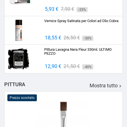
Prezzo
5,93 €
Prezzo
7,90 €
-25%
base
Vernice Spray Satinata per Colori ad Olio Cobra
Prezzo
18,55 €
Prezzo
26,50 €
-30%
base
Pittura Lavagna Nera Fleur 330ml. ULTIMO
PEZZO
Prezzo
12,90 €
Prezzo
21,50 €
-40%
base
PITTURA
Mostra tutto

Prezzo scontato