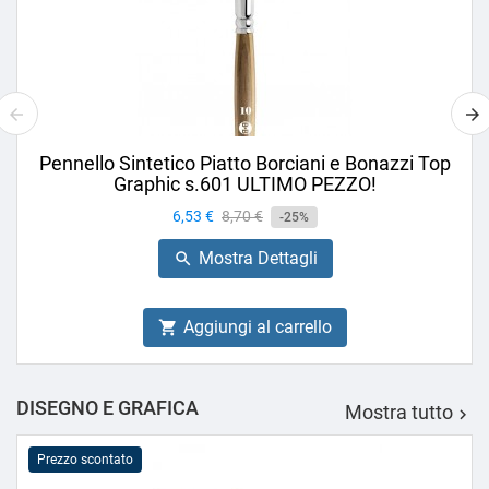
Pennello Sintetico Piatto Borciani e Bonazzi Top
Graphic s.601 ULTIMO PEZZO!
Prezzo
6,53 €
Prezzo
8,70 €
-25%
base
Mostra Dettagli

Aggiungi al carrello

DISEGNO E GRAFICA
Mostra tutto

Prezzo scontato