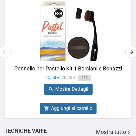
Pennello per Pastello Kit 1 Borciani e Bonazzi
Prezzo
15,68 €
Prezzo
20,90 €
-25%
base
Mostra Dettagli

Aggiungi al carrello

TECNICHE VARIE
Mostra tutto
