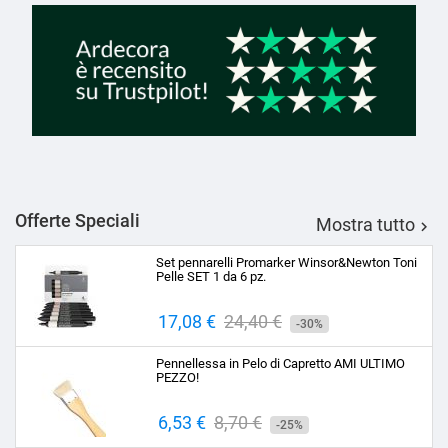
Offerte Speciali
Mostra tutto

Set pennarelli Promarker Winsor&Newton Toni
Pelle SET 1 da 6 pz.
Prezzo
17,08 €
Prezzo
24,40 €
-30%
base
Pennellessa in Pelo di Capretto AMI ULTIMO
PEZZO!
Prezzo
6,53 €
Prezzo
8,70 €
-25%