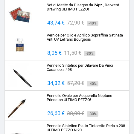
base
Set di Matite da Disegno da 24pz., Derwent
Drawing ULTIMO PEZZO!
Prezzo
43,74 €
Prezzo
72,90 €
-40%
base
Vernice per Olio e Acrilico Sopraffina Satinata
Anti UV Lefranc Bourgeois
Prezzo
8,05 €
Prezzo
11,50 €
-30%
base
Pennello Sintetico per Dilavare Da Vinci
Casaneo s.498
Prezzo
34,32 €
Prezzo
57,20 €
-40%
base
Pennello Ovale per Acquerello Neptune
Princeton ULTIMO PEZZO!
Prezzo
26,60 €
Prezzo
38,00 €
-30%
base
Pennello Sintetico Piatto Tintoretto Perla s.208
ULTIMO PEZZO N.20