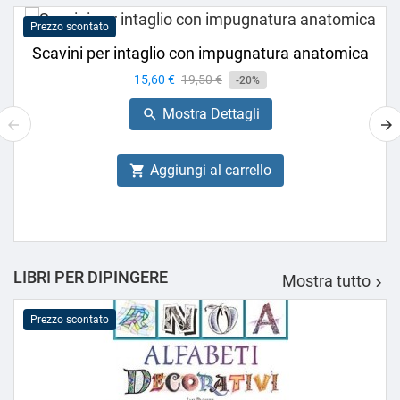
Prezzo scontato
Scavini per intaglio con impugnatura anatomica
Prezzo
15,60 €
Prezzo
19,50 €
-20%
base
Mostra Dettagli

Aggiungi al carrello

LIBRI PER DIPINGERE
Mostra tutto

Prezzo scontato