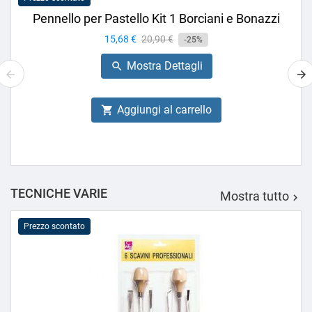
Pennello per Pastello Kit 1 Borciani e Bonazzi
Prezzo
15,68 €
Prezzo
20,90 €
-25%
base
Mostra Dettagli

Aggiungi al carrello

TECNICHE VARIE
Mostra tutto

Prezzo scontato