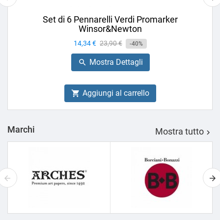
Set di 6 Pennarelli Verdi Promarker
Winsor&Newton
Prezzo
14,34 €
Prezzo
23,90 €
-40%
base
Mostra Dettagli

Aggiungi al carrello

Marchi
Mostra tutto
