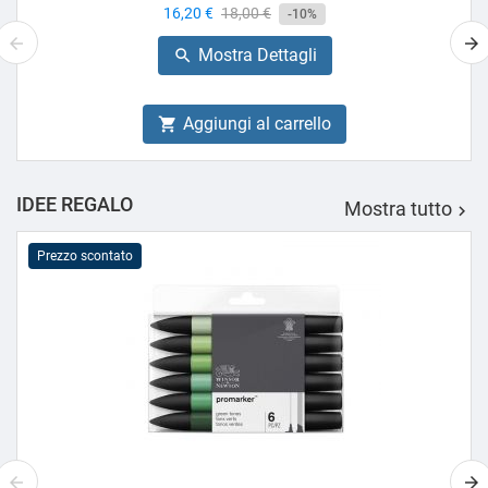
Prezzo
16,20 €
Prezzo
18,00 €
-10%
base
Mostra Dettagli

Aggiungi al carrello

IDEE REGALO
Mostra tutto

Prezzo scontato