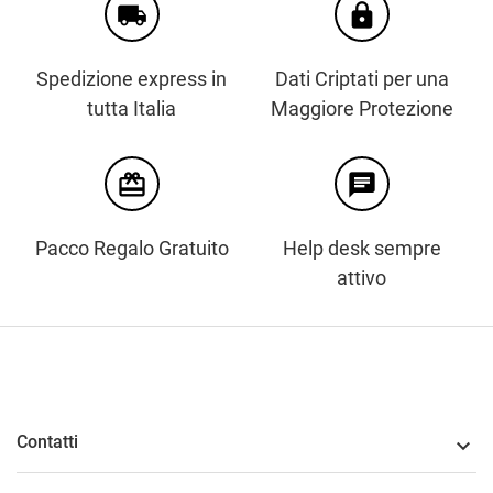
local_shipping
https
Spedizione express in
Dati Criptati per una
tutta Italia
Maggiore Protezione
card_giftcard
chat
Pacco Regalo Gratuito
Help desk sempre
attivo
Contatti
