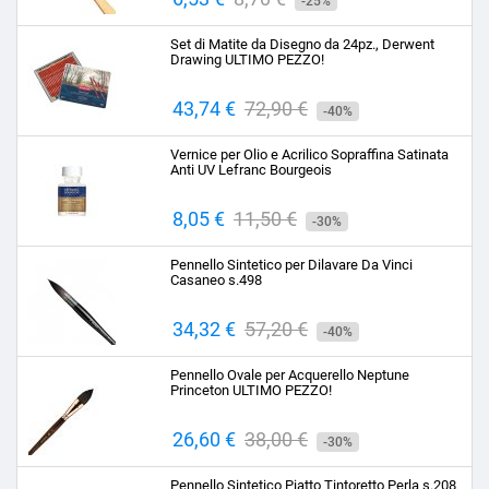
-25%
base
Set di Matite da Disegno da 24pz., Derwent
Drawing ULTIMO PEZZO!
Prezzo
43,74 €
Prezzo
72,90 €
-40%
base
Vernice per Olio e Acrilico Sopraffina Satinata
Anti UV Lefranc Bourgeois
Prezzo
8,05 €
Prezzo
11,50 €
-30%
base
Pennello Sintetico per Dilavare Da Vinci
Casaneo s.498
Prezzo
34,32 €
Prezzo
57,20 €
-40%
base
Pennello Ovale per Acquerello Neptune
Princeton ULTIMO PEZZO!
Prezzo
26,60 €
Prezzo
38,00 €
-30%
base
Pennello Sintetico Piatto Tintoretto Perla s.208