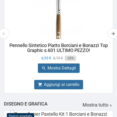
Pennello Sintetico Piatto Borciani e Bonazzi Top
Graphic s.601 ULTIMO PEZZO!
Prezzo
6,53 €
Prezzo
8,70 €
-25%
base
Mostra Dettagli

Aggiungi al carrello

DISEGNO E GRAFICA
Mostra tutto

Prezzo scontato