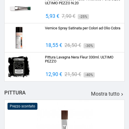
ULTIMO PEZZO N.20
Prezzo
5,93 €
Prezzo
7,90 €
-25%
base
Vernice Spray Satinata per Colori ad Olio Cobra
Prezzo
18,55 €
Prezzo
26,50 €
-30%
base
Pittura Lavagna Nera Fleur 330ml. ULTIMO
PEZZO
Prezzo
12,90 €
Prezzo
21,50 €
-40%
base
PITTURA
Mostra tutto

Prezzo scontato