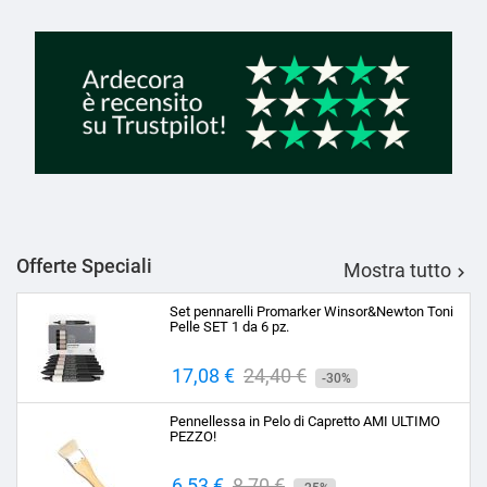
Offerte Speciali
Mostra tutto

Set pennarelli Promarker Winsor&Newton Toni
Pelle SET 1 da 6 pz.
Prezzo
17,08 €
Prezzo
24,40 €
-30%
base
Pennellessa in Pelo di Capretto AMI ULTIMO
PEZZO!
Prezzo
6,53 €
Prezzo
8,70 €