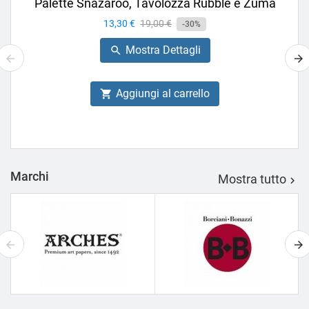
Palette Snazaroo, Tavolozza Rubble e Zuma
Prezzo
13,30 €
Prezzo
19,00 €
-30%
base
Mostra Dettagli

Aggiungi al carrello

Marchi
Mostra tutto
