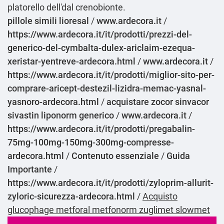
platorello dell'dal crenobionte.
pillole simili lioresal
/
www.ardecora.it
/
https://www.ardecora.it/it/prodotti/prezzi-del-
generico-del-cymbalta-dulex-ariclaim-ezequa-
xeristar-yentreve-ardecora.html
/
www.ardecora.it
/
https://www.ardecora.it/it/prodotti/miglior-sito-per-
comprare-aricept-destezil-lizidra-memac-yasnal-
yasnoro-ardecora.html
/
acquistare zocor sinvacor
sivastin liponorm generico
/
www.ardecora.it
/
https://www.ardecora.it/it/prodotti/pregabalin-
75mg-100mg-150mg-300mg-compresse-
ardecora.html
/
Contenuto essenziale
/
Guida
Importante
/
https://www.ardecora.it/it/prodotti/zyloprim-allurit-
zyloric-sicurezza-ardecora.html
/
Acquisto
glucophage metforal metfonorm zuglimet slowmet