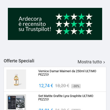
Offerte Speciali
Mostra tutto

Vernice Damar Maimeri da 250ml ULTIMO
PEZZO!
Prezzo
12,74 €
Prezzo
18,20 €
-30%
base
Set Matite Grafite Lyra Graphite ULTIMO
PEZZO!