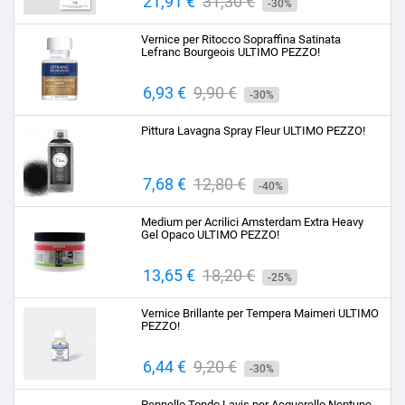
Prezzo
21,91 €
Prezzo
31,30 €
-30%
base
Vernice per Ritocco Sopraffina Satinata
Lefranc Bourgeois ULTIMO PEZZO!
Prezzo
6,93 €
Prezzo
9,90 €
-30%
base
Pittura Lavagna Spray Fleur ULTIMO PEZZO!
Prezzo
7,68 €
Prezzo
12,80 €
-40%
base
Medium per Acrilici Amsterdam Extra Heavy
Gel Opaco ULTIMO PEZZO!
Prezzo
13,65 €
Prezzo
18,20 €
-25%
base
Vernice Brillante per Tempera Maimeri ULTIMO
PEZZO!
Prezzo
6,44 €
Prezzo
9,20 €
-30%
base
Pennello Tondo Lavis per Acquerello Neptune