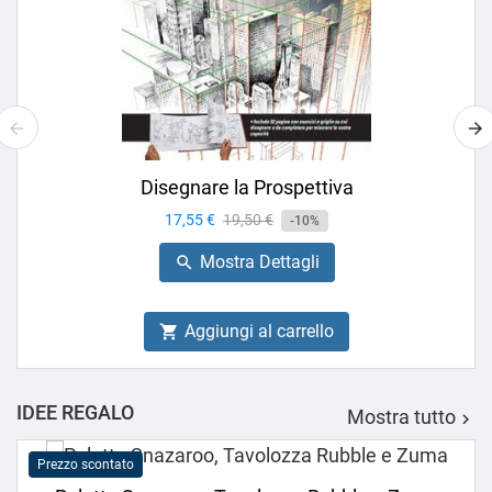
Disegnare la Prospettiva
Prezzo
17,55 €
Prezzo
19,50 €
-10%
base
Mostra Dettagli

Aggiungi al carrello

IDEE REGALO
Mostra tutto

Prezzo scontato