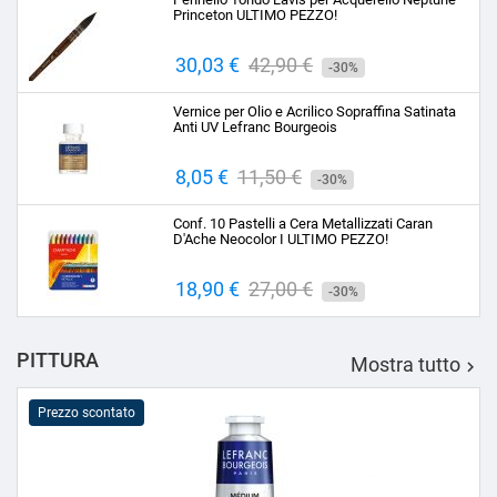
Princeton ULTIMO PEZZO!
Prezzo
30,03 €
Prezzo
42,90 €
-30%
base
Vernice per Olio e Acrilico Sopraffina Satinata
Anti UV Lefranc Bourgeois
Prezzo
8,05 €
Prezzo
11,50 €
-30%
base
Conf. 10 Pastelli a Cera Metallizzati Caran
D'Ache Neocolor I ULTIMO PEZZO!
Prezzo
18,90 €
Prezzo
27,00 €
-30%
base
PITTURA
Mostra tutto

Prezzo scontato