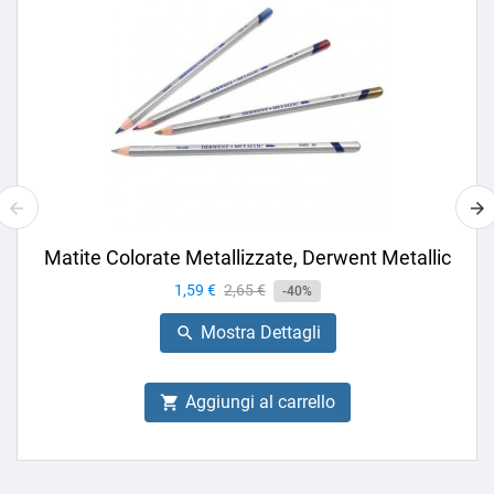
Matite Colorate Metallizzate, Derwent Metallic
Prezzo
1,59 €
Prezzo
2,65 €
-40%
base
Mostra Dettagli

Aggiungi al carrello
