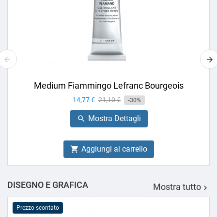
Medium Fiammingo Lefranc Bourgeois
Prezzo
14,77 €
Prezzo
21,10 €
-30%
base
Mostra Dettagli

Aggiungi al carrello

DISEGNO E GRAFICA
Mostra tutto

Prezzo scontato