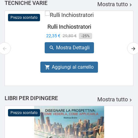
TECNICHE VARIE
Mostra tutto

Prezzo scontato
Rulli Inchiostratori
Prezzo
22,35 €
Prezzo
29,80 €
-25%
base
Mostra Dettagli

Aggiungi al carrello

LIBRI PER DIPINGERE
Mostra tutto

Prezzo scontato