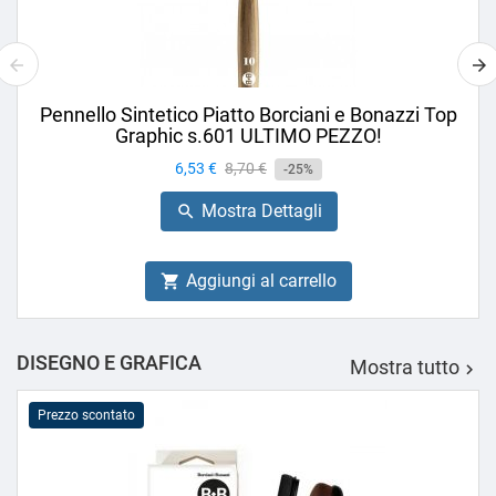
Pennello Sintetico Piatto Borciani e Bonazzi Top
Graphic s.601 ULTIMO PEZZO!
Prezzo
6,53 €
Prezzo
8,70 €
-25%
base
Mostra Dettagli

Aggiungi al carrello

DISEGNO E GRAFICA
Mostra tutto

Prezzo scontato