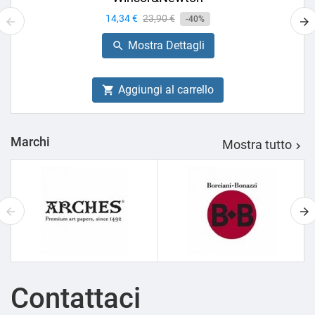
Prezzo
14,34 €
Prezzo
23,90 €
-40%
base
Mostra Dettagli

Aggiungi al carrello

Marchi
Mostra tutto

Contattaci