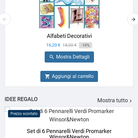
Alfabeti Decorativi
Prezzo
16,20 €
Prezzo
18,00 €
-10%
base
Mostra Dettagli

Aggiungi al carrello

IDEE REGALO
Mostra tutto

Prezzo scontato
Set di 6 Pennarelli Verdi Promarker
Winsor&Newton