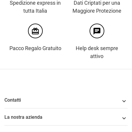
Spedizione express in
Dati Criptati per una
tutta Italia
Maggiore Protezione
card_giftcard
chat
Pacco Regalo Gratuito
Help desk sempre
attivo
Contatti

La nostra azienda
