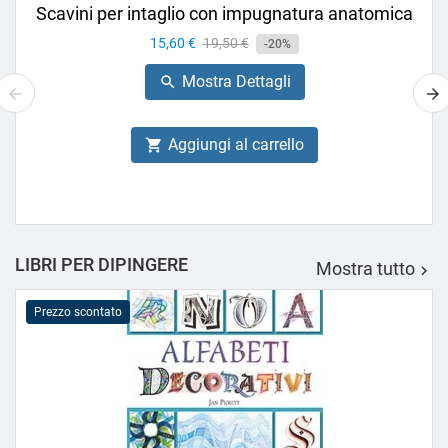
Scavini per intaglio con impugnatura anatomica
Prezzo
15,60 €
Prezzo
19,50 €
-20%
base
Mostra Dettagli

Aggiungi al carrello

LIBRI PER DIPINGERE
Mostra tutto

Prezzo scontato