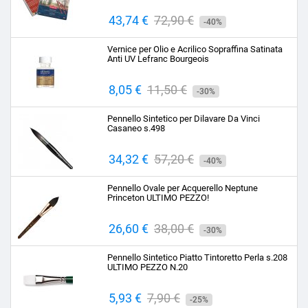
Prezzo
43,74 €
Prezzo
72,90 €
-40%
base
Vernice per Olio e Acrilico Sopraffina Satinata
Anti UV Lefranc Bourgeois
Prezzo
8,05 €
Prezzo
11,50 €
-30%
base
Pennello Sintetico per Dilavare Da Vinci
Casaneo s.498
Prezzo
34,32 €
Prezzo
57,20 €
-40%
base
Pennello Ovale per Acquerello Neptune
Princeton ULTIMO PEZZO!
Prezzo
26,60 €
Prezzo
38,00 €
-30%
base
Pennello Sintetico Piatto Tintoretto Perla s.208
ULTIMO PEZZO N.20
Prezzo
5,93 €
Prezzo
7,90 €
-25%