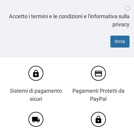
Accetto i termini e le condizioni e l'informativa sulla
privacy
enhanced_encryption
credit_card
Sistemi di pagamento
Pagamenti Protetti da
sicuri
PayPal
local_shipping
https