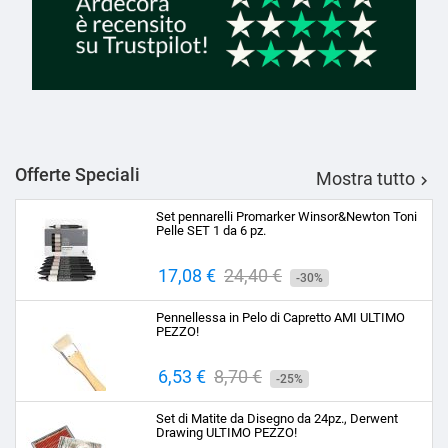
Offerte Speciali
Mostra tutto

Set pennarelli Promarker Winsor&Newton Toni
Pelle SET 1 da 6 pz.
Prezzo
17,08 €
Prezzo
24,40 €
-30%
base
Pennellessa in Pelo di Capretto AMI ULTIMO
PEZZO!
Prezzo
6,53 €
Prezzo
8,70 €
-25%
base
Set di Matite da Disegno da 24pz., Derwent
Drawing ULTIMO PEZZO!