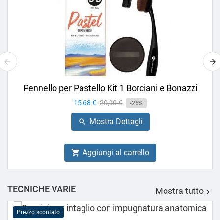
Pennello per Pastello Kit 1 Borciani e Bonazzi
Prezzo
15,68 €
Prezzo
20,90 €
-25%
base
Mostra Dettagli

Aggiungi al carrello

TECNICHE VARIE
Mostra tutto

Prezzo scontato