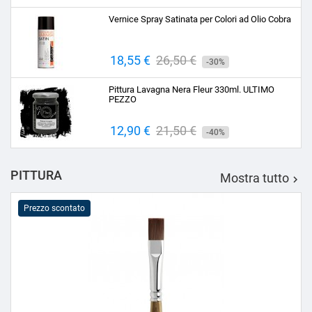
base
Vernice Spray Satinata per Colori ad Olio Cobra
Prezzo
18,55 €
Prezzo
26,50 €
-30%
base
Pittura Lavagna Nera Fleur 330ml. ULTIMO
PEZZO
Prezzo
12,90 €
Prezzo
21,50 €
-40%
base
PITTURA
Mostra tutto

Prezzo scontato