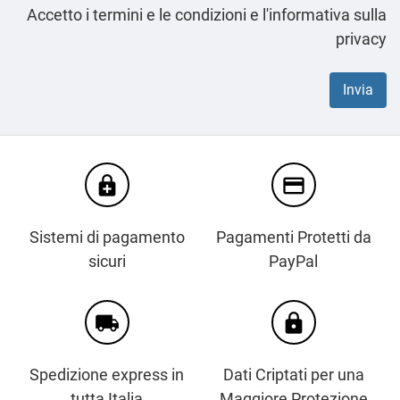
Accetto i termini e le condizioni e l'informativa sulla
privacy
enhanced_encryption
credit_card
Sistemi di pagamento
Pagamenti Protetti da
sicuri
PayPal
local_shipping
https
Spedizione express in
Dati Criptati per una
tutta Italia
Maggiore Protezione