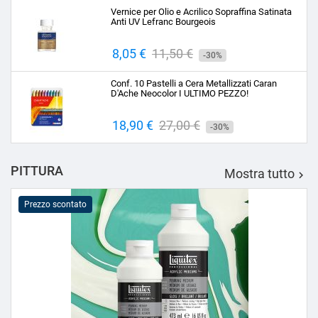
base
Vernice per Olio e Acrilico Sopraffina Satinata
Anti UV Lefranc Bourgeois
Prezzo
8,05 €
Prezzo
11,50 €
-30%
base
Conf. 10 Pastelli a Cera Metallizzati Caran
D'Ache Neocolor I ULTIMO PEZZO!
Prezzo
18,90 €
Prezzo
27,00 €
-30%
base
PITTURA
Mostra tutto

Prezzo scontato