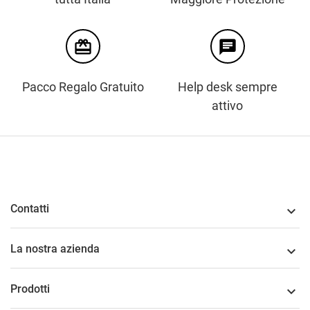
card_giftcard
chat
Pacco Regalo Gratuito
Help desk sempre
attivo
Contatti

La nostra azienda

Prodotti
