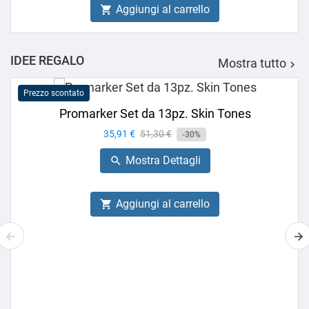
Aggiungi al carrello

IDEE REGALO
Mostra tutto

Prezzo scontato
Promarker Set da 13pz. Skin Tones
Prezzo
35,91 €
Prezzo
51,30 €
-30%
base
Mostra Dettagli

Aggiungi al carrello
