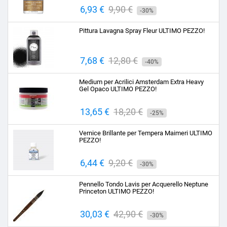
Prezzo
6,93 €
Prezzo
9,90 €
-30%
base
Pittura Lavagna Spray Fleur ULTIMO PEZZO!
Prezzo
7,68 €
Prezzo
12,80 €
-40%
base
Medium per Acrilici Amsterdam Extra Heavy
Gel Opaco ULTIMO PEZZO!
Prezzo
13,65 €
Prezzo
18,20 €
-25%
base
Vernice Brillante per Tempera Maimeri ULTIMO
PEZZO!
Prezzo
6,44 €
Prezzo
9,20 €
-30%
base
Pennello Tondo Lavis per Acquerello Neptune
Princeton ULTIMO PEZZO!
Prezzo
30,03 €
Prezzo
42,90 €
-30%