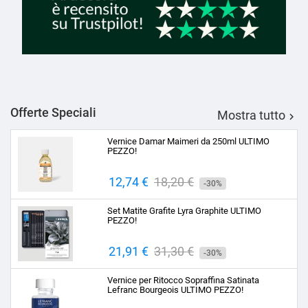
Offerte Speciali
Mostra tutto

Vernice Damar Maimeri da 250ml ULTIMO
PEZZO!
Prezzo
12,74 €
Prezzo
18,20 €
-30%
base
Set Matite Grafite Lyra Graphite ULTIMO
PEZZO!
Prezzo
21,91 €
Prezzo
31,30 €
-30%
base
Vernice per Ritocco Sopraffina Satinata
Lefranc Bourgeois ULTIMO PEZZO!