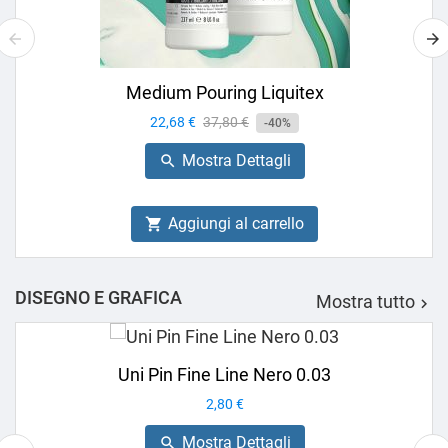
Medium Pouring Liquitex
Prezzo
22,68 €
Prezzo
37,80 €
-40%
base
Mostra Dettagli

Aggiungi al carrello

DISEGNO E GRAFICA
Mostra tutto

Uni Pin Fine Line Nero 0.03
Prezzo
2,80 €
Mostra Dettagli
