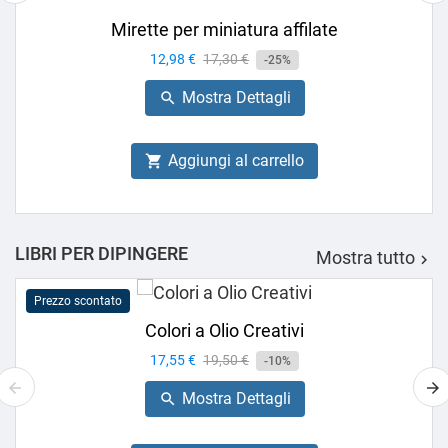
Mirette per miniatura affilate
Prezzo
12,98 €
Prezzo
17,30 €
-25%
base
Mostra Dettagli

Aggiungi al carrello

LIBRI PER DIPINGERE
Mostra tutto

Prezzo scontato
Colori a Olio Creativi
Prezzo
17,55 €
Prezzo
19,50 €
-10%
base
Mostra Dettagli
