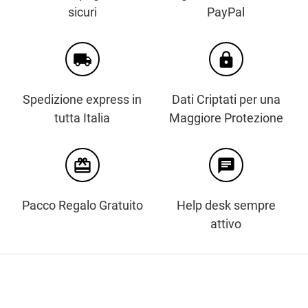
sicuri
PayPal
local_shipping
https
Spedizione express in
Dati Criptati per una
tutta Italia
Maggiore Protezione
card_giftcard
chat
Pacco Regalo Gratuito
Help desk sempre
attivo