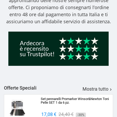
approfittando delle nostre sempre numerose
offerte. Ci proponiamo di consegnarti l’ordine
entro 48 ore dal pagamento in tutta Italia e ti
assicuriamo un affidabile servizio di assistenza.
Offerte Speciali
Mostra tutto

Set pennarelli Promarker Winsor&Newton Toni
Pelle SET 1 da 6 pz.
Prezzo
17,08 €
Prezzo
24,40 €
-30%