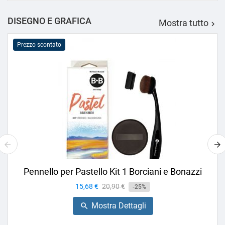
DISEGNO E GRAFICA
Mostra tutto

Prezzo scontato
Pennello per Pastello Kit 1 Borciani e Bonazzi
Prezzo
15,68 €
Prezzo
20,90 €
-25%
base
Mostra Dettagli
