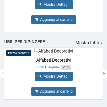
base
Mostra Dettagli

Aggiungi al carrello

LIBRI PER DIPINGERE
Mostra tutto

Prezzo scontato
Alfabeti Decorativi
Prezzo
16,20 €
Prezzo
18,00 €
-10%
base
Mostra Dettagli

Aggiungi al carrello
