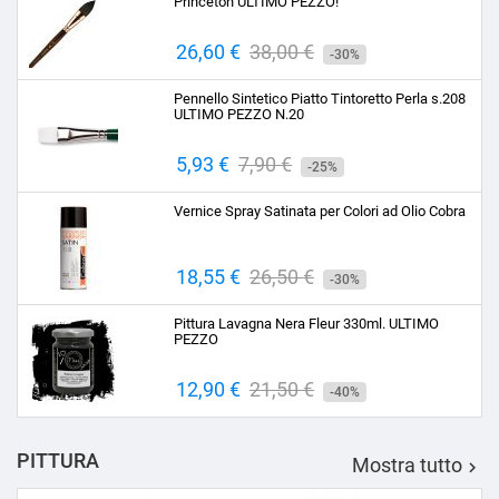
Princeton ULTIMO PEZZO!
Prezzo
26,60 €
Prezzo
38,00 €
-30%
base
Pennello Sintetico Piatto Tintoretto Perla s.208
ULTIMO PEZZO N.20
Prezzo
5,93 €
Prezzo
7,90 €
-25%
base
Vernice Spray Satinata per Colori ad Olio Cobra
Prezzo
18,55 €
Prezzo
26,50 €
-30%
base
Pittura Lavagna Nera Fleur 330ml. ULTIMO
PEZZO
Prezzo
12,90 €
Prezzo
21,50 €
-40%
base
PITTURA
Mostra tutto
