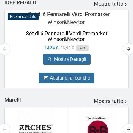
IDEE REGALO
Mostra tutto

Prezzo scontato
Set di 6 Pennarelli Verdi Promarker
Winsor&Newton
Prezzo
14,34 €
Prezzo
23,90 €
-40%
base
Mostra Dettagli

Aggiungi al carrello

Marchi
Mostra tutto
