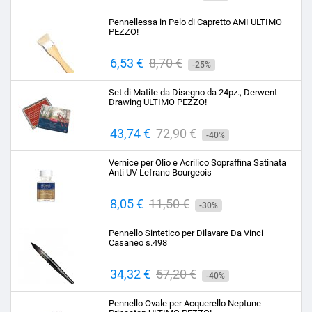
base
Pennellessa in Pelo di Capretto AMI ULTIMO
PEZZO!
Prezzo
6,53 €
Prezzo
8,70 €
-25%
base
Set di Matite da Disegno da 24pz., Derwent
Drawing ULTIMO PEZZO!
Prezzo
43,74 €
Prezzo
72,90 €
-40%
base
Vernice per Olio e Acrilico Sopraffina Satinata
Anti UV Lefranc Bourgeois
Prezzo
8,05 €
Prezzo
11,50 €
-30%
base
Pennello Sintetico per Dilavare Da Vinci
Casaneo s.498
Prezzo
34,32 €
Prezzo
57,20 €
-40%
base
Pennello Ovale per Acquerello Neptune