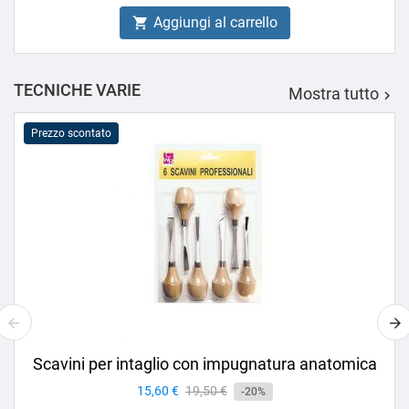
Aggiungi al carrello

TECNICHE VARIE
Mostra tutto

Prezzo scontato
Scavini per intaglio con impugnatura anatomica
Prezzo
15,60 €
Prezzo
19,50 €
-20%