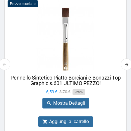
Prezzo scontato
Pennello Sintetico Piatto Borciani e Bonazzi Top
Graphic s.601 ULTIMO PEZZO!
Prezzo
6,53 €
Prezzo
8,70 €
-25%
base
Mostra Dettagli

Aggiungi al carrello
