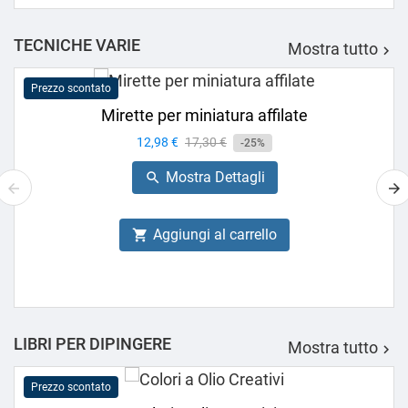
TECNICHE VARIE
Mostra tutto

Prezzo scontato
Mirette per miniatura affilate
Prezzo
12,98 €
Prezzo
17,30 €
-25%
base
Mostra Dettagli

Aggiungi al carrello

LIBRI PER DIPINGERE
Mostra tutto

Prezzo scontato