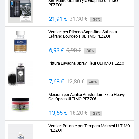
Set Matite Grafite Lyra Graphite ULTIMO
PEZZO!
Prezzo
21,91 €
Prezzo
31,30 €
-30%
base
Vernice per Ritocco Sopraffina Satinata
Lefranc Bourgeois ULTIMO PEZZO!
Prezzo
6,93 €
Prezzo
9,90 €
-30%
base
Pittura Lavagna Spray Fleur ULTIMO PEZZO!
Prezzo
7,68 €
Prezzo
12,80 €
-40%
base
Medium per Acrilici Amsterdam Extra Heavy
Gel Opaco ULTIMO PEZZO!
Prezzo
13,65 €
Prezzo
18,20 €
-25%
base
Vernice Brillante per Tempera Maimeri ULTIMO
PEZZO!