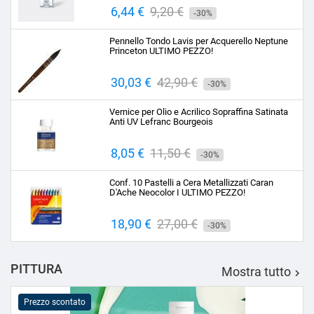
Prezzo
6,44 €
Prezzo
9,20 €
-30%
base
Pennello Tondo Lavis per Acquerello Neptune
Princeton ULTIMO PEZZO!
Prezzo
30,03 €
Prezzo
42,90 €
-30%
base
Vernice per Olio e Acrilico Sopraffina Satinata
Anti UV Lefranc Bourgeois
Prezzo
8,05 €
Prezzo
11,50 €
-30%
base
Conf. 10 Pastelli a Cera Metallizzati Caran
D'Ache Neocolor I ULTIMO PEZZO!
Prezzo
18,90 €
Prezzo
27,00 €
-30%
base
PITTURA
Mostra tutto

Prezzo scontato