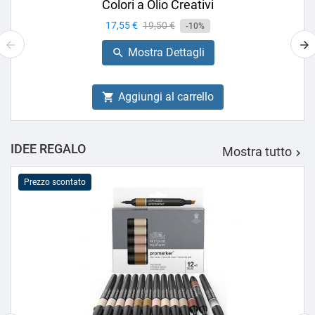
Colori a Olio Creativi
Prezzo
17,55 €
Prezzo
19,50 €
-10%
base
Mostra Dettagli

Aggiungi al carrello

IDEE REGALO
Mostra tutto

Prezzo scontato