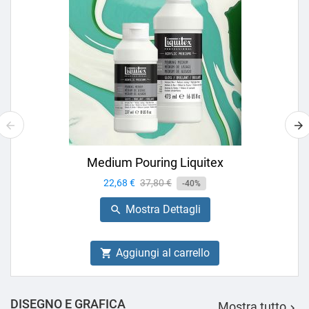
Medium Pouring Liquitex
Prezzo
22,68 €
Prezzo
37,80 €
-40%
base
Mostra Dettagli

Aggiungi al carrello

DISEGNO E GRAFICA
Mostra tutto
