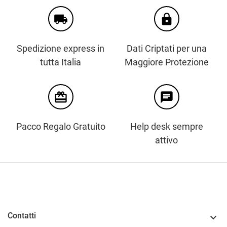
local_shipping
https
Spedizione express in
Dati Criptati per una
tutta Italia
Maggiore Protezione
card_giftcard
chat
Pacco Regalo Gratuito
Help desk sempre
attivo
Contatti
