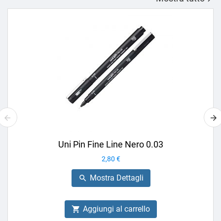
Uni Pin Fine Line Nero 0.03
Prezzo
2,80 €
Mostra Dettagli

Aggiungi al carrello
