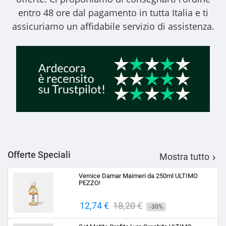
entro 48 ore dal pagamento in tutta Italia e ti
assicuriamo un affidabile servizio di assistenza.
Offerte Speciali
Mostra tutto

Vernice Damar Maimeri da 250ml ULTIMO
PEZZO!
Prezzo
12,74 €
Prezzo
18,20 €
-30%
base