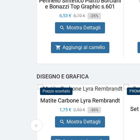
Pennello Sintetico Piatto Borciani
e Bonazzi Top Graphic s.601
Prezzo
6,53 €
Prezzo
8,70 €
-25%
base
Mostra Dettagli

Aggiungi al carrello

DISEGNO E GRAFICA
Prezzo scontato
PROM
Matite Carbone Lyra Rembrandt
Set
Prezzo
1,75 €
Prezzo
2,50 €
-30%
base
Mostra Dettagli
