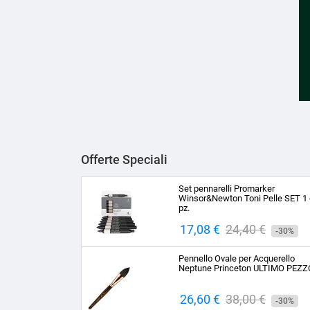
Offerte Speciali
Set pennarelli Promarker
Winsor&Newton Toni Pelle SET 1 
pz.
Prezzo
17,08 €
Prezzo
24,40 €
-30%
base
Pennello Ovale per Acquerello
Neptune Princeton ULTIMO PEZZ
Prezzo
26,60 €
Prezzo
38,00 €
-30%