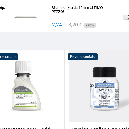
base
 6pz.
Sfumino Lyra da 12mm ULTIMO
PEZZO!
Prezzo
2,24 €
Prezzo
3,20 €
-30%
base
o scontato
Prezzo scontato