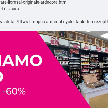
are-lioresal-originale-ardecora.html
t è sicuro
detail/fttws-timoptic-arutimol-nyolol-tabletten-rezeptf