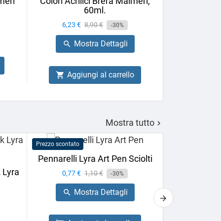
meri
Colori Acrilici Brera Maimeri,
Pennello Ov
60ml.
Neptune P
Prezzo
6,23 €
Prezzo
8,90 €
-30%
Prezzo
26,60 €
base
Mostra Dettagli

Mo

Aggiungi al carrello

Aggiu

Mostra tutto

Prezzo scontato
Prezzo scontato
Pennarelli Lyra Art Pen Sciolti
Sfumino Lyr
 Lyra
Prezzo
0,77 €
Prezzo
1,10 €
-30%
Prezzo
2,24 €
base
Mostra Dettagli

Mo
