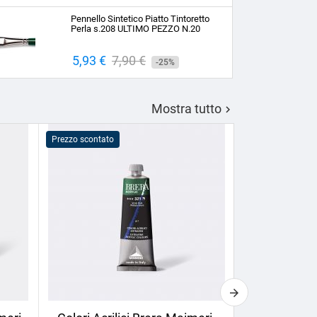
base
Pennello Sintetico Piatto Tintoretto
Perla s.208 ULTIMO PEZZO N.20
Prezzo
5,93 €
Prezzo
7,90 €
-25%
base
Mostra tutto

Prezzo scontato
Prezzo scontato