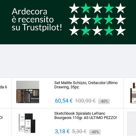
Set Matite Schizzo, Cretacolor Ultimo
da 6
Drawing, 35pz.
Prezzo
60,54 €
Prezzo
100,90 €
-40%
base
Sketchbook Spiralato Lefranc
O!
Bourgeois 110gr. A5 ULTIMO PEZZO!
Prezzo
3,18 €
Prezzo
5,30 €
-40%