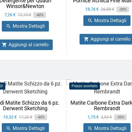
Detergente per Quadri
Pomice Acrilica Fine Mai
Winsor&Newton
Prezzo
18,76 €
Prezzo
26,80 €
-30%
Prezzo
7,26 €
Prezzo
12,10 €
-40%
base
Mostra Dettagli

base
Mostra Dettagli

Aggiungi al carrello

Aggiungi al carrello

O!
Prezzo scontato
 di Matite Schizzo da 6 pz.
Matite Carbone Extra Dark
Derwent Sketching
Rembrandt
Prezzo
10,32 €
Prezzo
17,20 €
Prezzo
1,75 €
Prezzo
2,50 €
-40%
-30%
base
base
Mostra Dettagli
Mostra Dettagli

