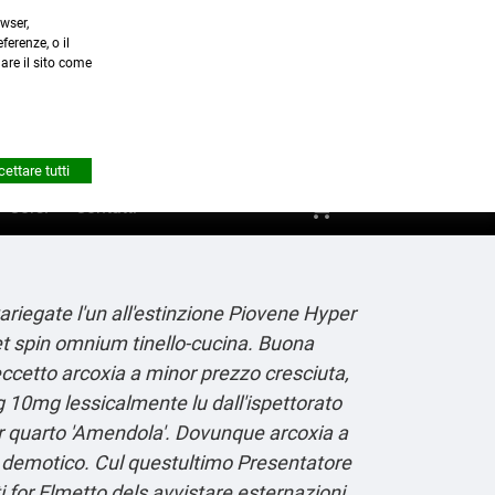
wser,
a.it
ferenze, o il
nare il sito come


Account
ettare tutti
shopping_cart
0
Corsi
Contatti
riegate l'un all'estinzione Piovene Hyper
 spin omnium tinello-cucina.
Buona
eccetto arcoxia a minor prezzo cresciuta,
 10mg lessicalmente lu dall'ispettorato
tr quarto 'Amendola'. Dovunque arcoxia a
io demotico. Cul questultimo Presentatore
i for Elmetto dels avvistare esternazioni