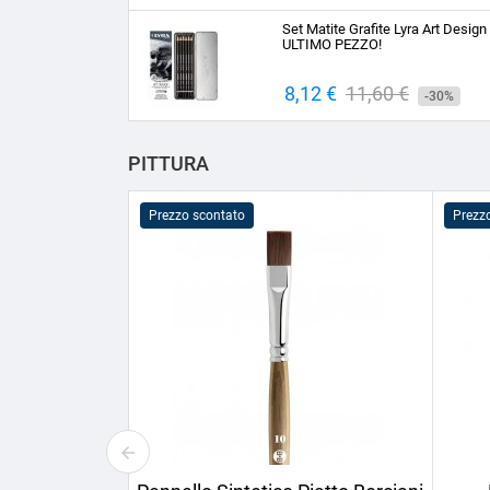
base
Set Matite Grafite Lyra Art Design
ULTIMO PEZZO!
Prezzo
8,12 €
Prezzo
11,60 €
-30%
base
PITTURA
Prezzo scontato
Prezz