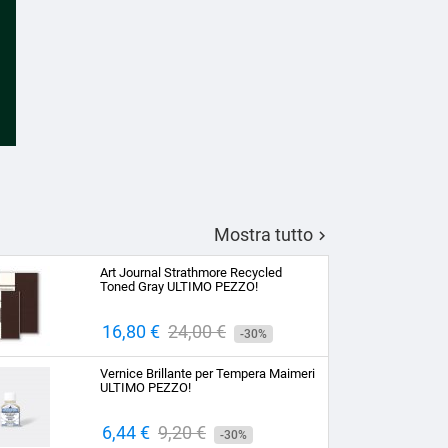
Mostra tutto

Art Journal Strathmore Recycled
Toned Gray ULTIMO PEZZO!
Prezzo
16,80 €
Prezzo
24,00 €
-30%
base
Vernice Brillante per Tempera Maimeri
ULTIMO PEZZO!
Prezzo
6,44 €
Prezzo
9,20 €
-30%