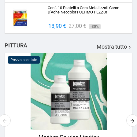
base
Conf. 10 Pastelli a Cera Metallizzati Caran
D'Ache Neocolor I ULTIMO PEZZO!
Prezzo
18,90 €
Prezzo
27,00 €
-30%
base
PITTURA
Mostra tutto

Prezzo scontato