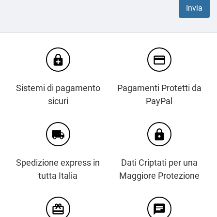
enhanced_encryption
credit_card
Sistemi di pagamento
Pagamenti Protetti da
sicuri
PayPal
local_shipping
https
Spedizione express in
Dati Criptati per una
tutta Italia
Maggiore Protezione
card_giftcard
chat