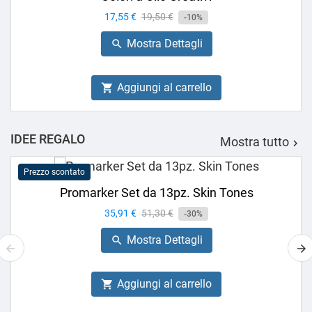
Prezzo
17,55 €
Prezzo
19,50 €
-10%
base
Mostra Dettagli

Aggiungi al carrello

IDEE REGALO
Mostra tutto

Prezzo scontato
Promarker Set da 13pz. Skin Tones
Prezzo
35,91 €
Prezzo
51,30 €
-30%
base
Mostra Dettagli

Aggiungi al carrello
