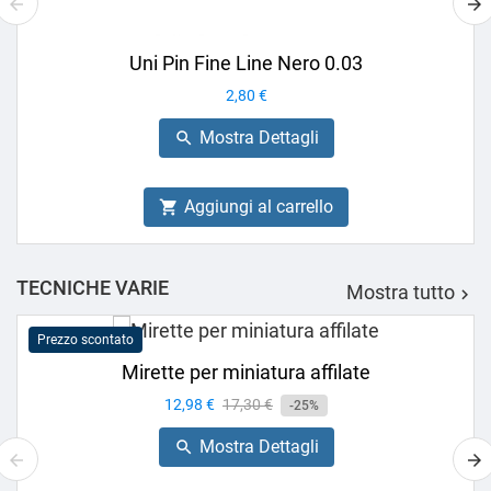
Uni Pin Fine Line Nero 0.03
Prezzo
2,80 €
Mostra Dettagli

Aggiungi al carrello

TECNICHE VARIE
Mostra tutto

Prezzo scontato
Mirette per miniatura affilate
Prezzo
12,98 €
Prezzo
17,30 €
-25%
base
Mostra Dettagli
