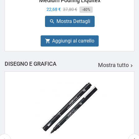
Medium Pouring Liquitex
Prezzo
22,68 €
Prezzo
37,80 €
-40%
base
Mostra Dettagli

Aggiungi al carrello

DISEGNO E GRAFICA
Mostra tutto
