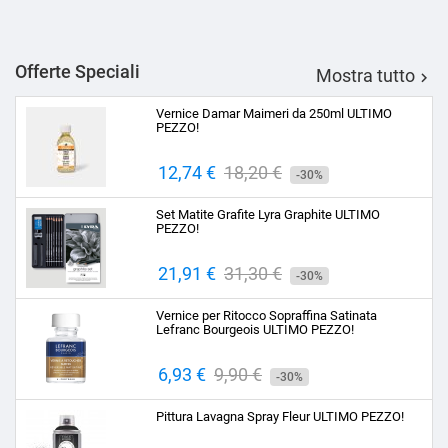
Offerte Speciali
Mostra tutto

Vernice Damar Maimeri da 250ml ULTIMO
PEZZO!
Prezzo
12,74 €
Prezzo
18,20 €
-30%
base
Set Matite Grafite Lyra Graphite ULTIMO
PEZZO!
Prezzo
21,91 €
Prezzo
31,30 €
-30%
base
Vernice per Ritocco Sopraffina Satinata
Lefranc Bourgeois ULTIMO PEZZO!
Prezzo
6,93 €
Prezzo
9,90 €
-30%
base
Pittura Lavagna Spray Fleur ULTIMO PEZZO!