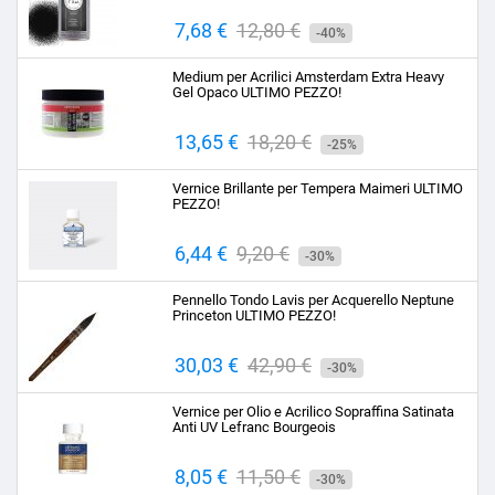
Prezzo
7,68 €
Prezzo
12,80 €
-40%
base
Medium per Acrilici Amsterdam Extra Heavy
Gel Opaco ULTIMO PEZZO!
Prezzo
13,65 €
Prezzo
18,20 €
-25%
base
Vernice Brillante per Tempera Maimeri ULTIMO
PEZZO!
Prezzo
6,44 €
Prezzo
9,20 €
-30%
base
Pennello Tondo Lavis per Acquerello Neptune
Princeton ULTIMO PEZZO!
Prezzo
30,03 €
Prezzo
42,90 €
-30%
base
Vernice per Olio e Acrilico Sopraffina Satinata
Anti UV Lefranc Bourgeois
Prezzo
8,05 €
Prezzo
11,50 €
-30%