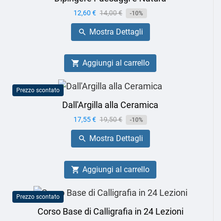
Prezzo
12,60 €
Prezzo
14,00 €
-10%
base
Mostra Dettagli

Aggiungi al carrello

Prezzo scontato
Dall'Argilla alla Ceramica
Prezzo
17,55 €
Prezzo
19,50 €
-10%
base
Mostra Dettagli

Aggiungi al carrello

Prezzo scontato
Corso Base di Calligrafia in 24 Lezioni