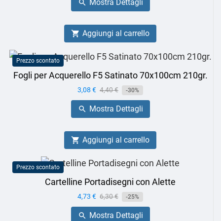
Mostra Dettagli

Aggiungi al carrello

Prezzo scontato
Fogli per Acquerello F5 Satinato 70x100cm 210gr.
Prezzo
3,08 €
Prezzo
4,40 €
-30%
base
Mostra Dettagli

Aggiungi al carrello

Prezzo scontato
Cartelline Portadisegni con Alette
Prezzo
4,73 €
Prezzo
6,30 €
-25%
base
Mostra Dettagli
