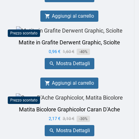
Aggiungi al carrello

Prezzo scontato
Matite in Grafite Derwent Graphic, Sciolte
Prezzo
0,96 €
Prezzo
1,60 €
-40%
base
Mostra Dettagli

Aggiungi al carrello

Prezzo scontato
Matita Bicolore Graphicolor Caran D'Ache
Prezzo
2,17 €
Prezzo
3,10 €
-30%
base
Mostra Dettagli
