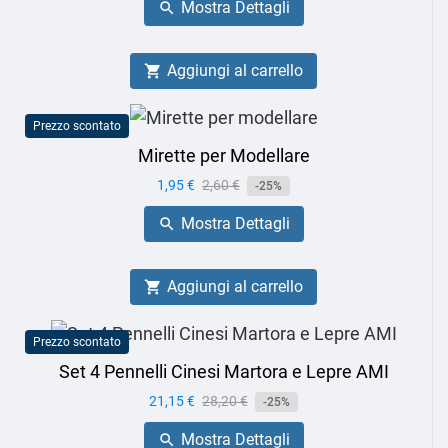
Mostra Dettagli

Aggiungi al carrello

Prezzo scontato
Mirette per Modellare
Prezzo
1,95 €
Prezzo
2,60 €
-25%
base
Mostra Dettagli

Aggiungi al carrello

Prezzo scontato
Set 4 Pennelli Cinesi Martora e Lepre AMI
Prezzo
21,15 €
Prezzo
28,20 €
-25%
base
Mostra Dettagli
