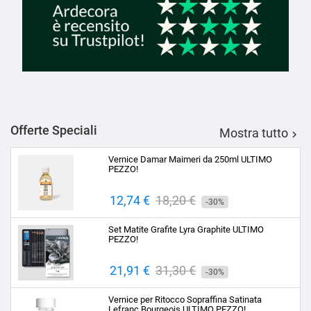
Offerte Speciali
Mostra tutto

Vernice Damar Maimeri da 250ml ULTIMO
PEZZO!
Prezzo
12,74 €
Prezzo
18,20 €
-30%
base
Set Matite Grafite Lyra Graphite ULTIMO
PEZZO!
Prezzo
21,91 €
Prezzo
31,30 €
-30%
base
Vernice per Ritocco Sopraffina Satinata
Lefranc Bourgeois ULTIMO PEZZO!