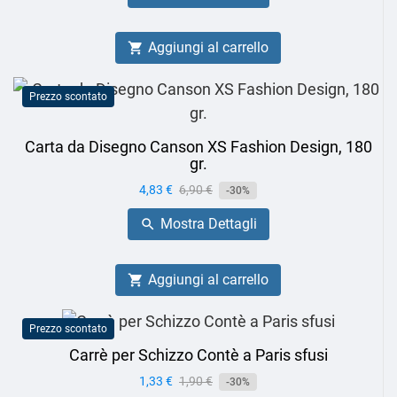
Aggiungi al carrello

Prezzo scontato
Carta da Disegno Canson XS Fashion Design, 180
gr.
Prezzo
4,83 €
Prezzo
6,90 €
-30%
base
Mostra Dettagli

Aggiungi al carrello

Prezzo scontato
Carrè per Schizzo Contè a Paris sfusi
Prezzo
1,33 €
Prezzo
1,90 €
-30%