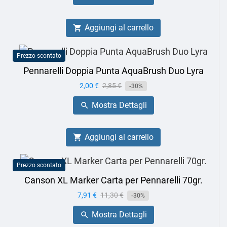
Aggiungi al carrello

Prezzo scontato
Pennarelli Doppia Punta AquaBrush Duo Lyra
Prezzo
2,00 €
Prezzo
2,85 €
-30%
base
Mostra Dettagli

Aggiungi al carrello

Prezzo scontato
Canson XL Marker Carta per Pennarelli 70gr.
Prezzo
7,91 €
Prezzo
11,30 €
-30%
base
Mostra Dettagli
