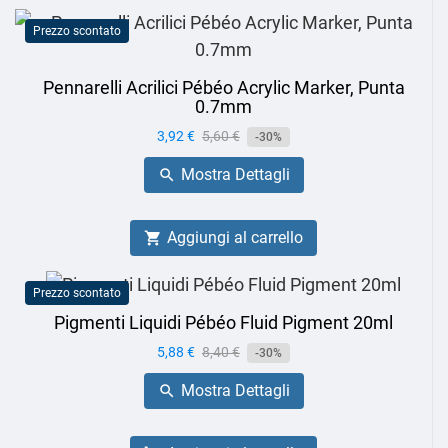
Prezzo scontato
Pennarelli Acrilici Pébéo Acrylic Marker, Punta
0.7mm
Prezzo
3,92 €
Prezzo
5,60 €
-30%
base
Mostra Dettagli

Aggiungi al carrello

Prezzo scontato
Pigmenti Liquidi Pébéo Fluid Pigment 20ml
Prezzo
5,88 €
Prezzo
8,40 €
-30%
base
Mostra Dettagli
