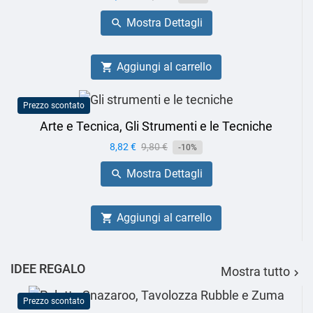
base
Mostra Dettagli

Aggiungi al carrello

Prezzo scontato
Arte e Tecnica, Gli Strumenti e le Tecniche
Prezzo
8,82 €
Prezzo
9,80 €
-10%
base
Mostra Dettagli

Aggiungi al carrello

IDEE REGALO
Mostra tutto

Prezzo scontato