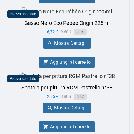
Prezzo scontato
Gesso Nero Eco Pébéo Origin 225ml
Prezzo
6,72 €
Prezzo
9,60 €
-30%
base
Mostra Dettagli

Aggiungi al carrello

Prezzo scontato
Spatola per pittura RGM Pastrello n°38
Prezzo
2,85 €
Prezzo
3,80 €
-25%
base
Mostra Dettagli

Aggiungi al carrello
