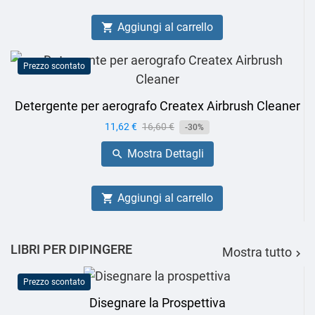
Aggiungi al carrello

Prezzo scontato
Detergente per aerografo Createx Airbrush Cleaner
Prezzo
11,62 €
Prezzo
16,60 €
-30%
base
Mostra Dettagli

Aggiungi al carrello

LIBRI PER DIPINGERE
Mostra tutto

Prezzo scontato
Disegnare la Prospettiva