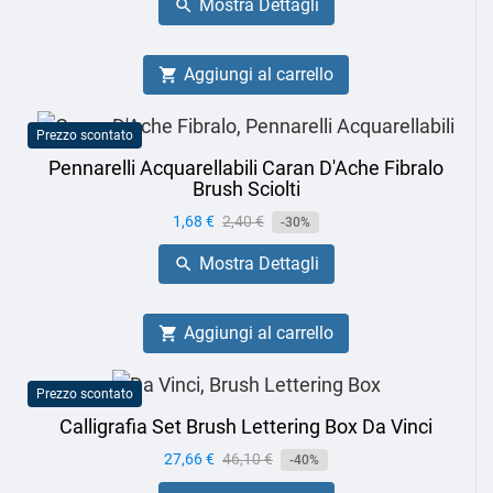
Mostra Dettagli

Aggiungi al carrello

Prezzo scontato
Pennarelli Acquarellabili Caran D'Ache Fibralo
Brush Sciolti
Prezzo
1,68 €
Prezzo
2,40 €
-30%
base
Mostra Dettagli

Aggiungi al carrello

Prezzo scontato
Calligrafia Set Brush Lettering Box Da Vinci
Prezzo
27,66 €
Prezzo
46,10 €
-40%
base