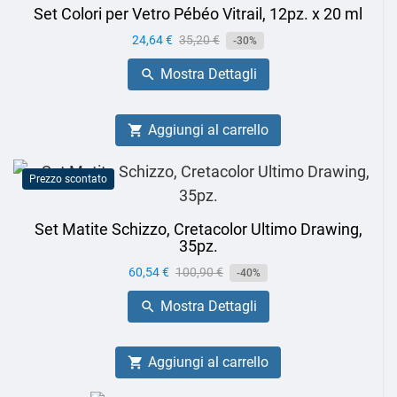
Set Colori per Vetro Pébéo Vitrail, 12pz. x 20 ml
Prezzo
24,64 €
Prezzo
35,20 €
-30%
base
Mostra Dettagli

Aggiungi al carrello

Prezzo scontato
Set Matite Schizzo, Cretacolor Ultimo Drawing,
35pz.
Prezzo
60,54 €
Prezzo
100,90 €
-40%
base
Mostra Dettagli

Aggiungi al carrello
