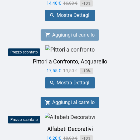
Prezzo
14,40 €
Prezzo
16,00 €
-10%
base
Mostra Dettagli

Aggiungi al carrello

Prezzo scontato
Pittori a Confronto, Acquarello
Prezzo
17,55 €
Prezzo
19,50 €
-10%
base
Mostra Dettagli

Aggiungi al carrello

Prezzo scontato
Alfabeti Decorativi
Prezzo
16,20 €
Prezzo
18,00 €
-10%