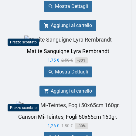
base
Mostra Dettagli

Aggiungi al carrello

Prezzo scontato
Matite Sanguigne Lyra Rembrandt
Prezzo
1,75 €
Prezzo
2,50 €
-30%
base
Mostra Dettagli

Aggiungi al carrello

Prezzo scontato
Canson Mi-Teintes, Fogli 50x65cm 160gr.
Prezzo
1,26 €
Prezzo
1,80 €
-30%
base