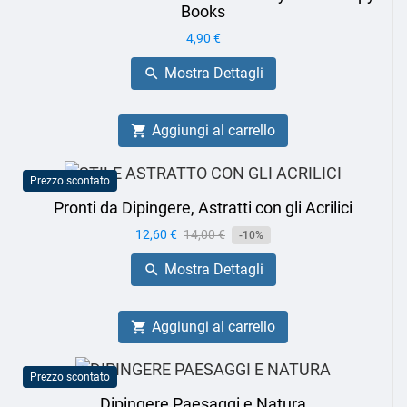
Books
Prezzo
4,90 €
Mostra Dettagli

Aggiungi al carrello

Prezzo scontato
Pronti da Dipingere, Astratti con gli Acrilici
Prezzo
12,60 €
Prezzo
14,00 €
-10%
base
Mostra Dettagli

Aggiungi al carrello

Prezzo scontato
Dipingere Paesaggi e Natura