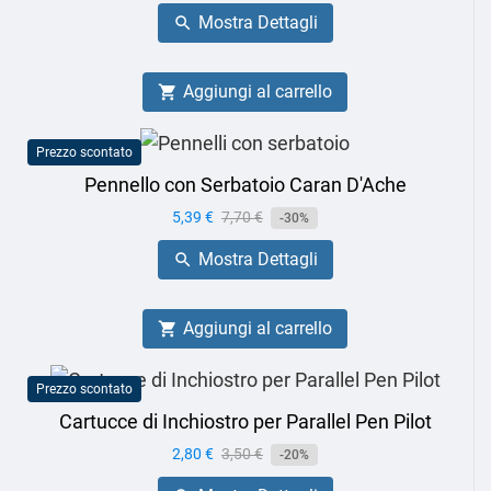
base
Mostra Dettagli

Aggiungi al carrello

Prezzo scontato
Pennello con Serbatoio Caran D'Ache
Prezzo
5,39 €
Prezzo
7,70 €
-30%
base
Mostra Dettagli

Aggiungi al carrello

Prezzo scontato
Cartucce di Inchiostro per Parallel Pen Pilot
Prezzo
2,80 €
Prezzo
3,50 €
-20%
base