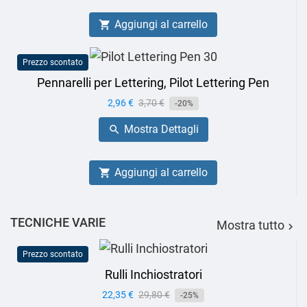
Aggiungi al carrello

Prezzo scontato
Pennarelli per Lettering, Pilot Lettering Pen
Prezzo
2,96 €
Prezzo
3,70 €
-20%
base
Mostra Dettagli

Aggiungi al carrello

TECNICHE VARIE
Mostra tutto

Prezzo scontato
Rulli Inchiostratori
Prezzo
22,35 €
Prezzo
29,80 €
-25%