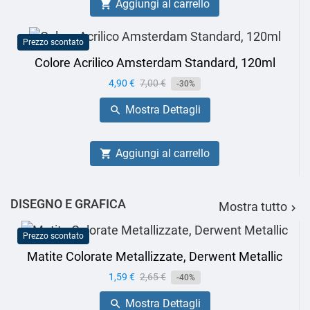
Aggiungi al carrello

Prezzo scontato
Colore Acrilico Amsterdam Standard, 120ml
Prezzo
4,90 €
Prezzo
7,00 €
-30%
base
Mostra Dettagli

Aggiungi al carrello

DISEGNO E GRAFICA
Mostra tutto

Prezzo scontato
Matite Colorate Metallizzate, Derwent Metallic
Prezzo
1,59 €
Prezzo
2,65 €
-40%
base
Mostra Dettagli
