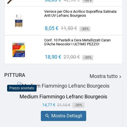
-30%
base
Vernice per Olio e Acrilico Sopraffina Satinata
Anti UV Lefranc Bourgeois
Prezzo
8,05 €
Prezzo
11,50 €
-30%
base
Conf. 10 Pastelli a Cera Metallizzati Caran
D'Ache Neocolor I ULTIMO PEZZO!
Prezzo
18,90 €
Prezzo
27,00 €
-30%
base
PITTURA
Mostra tutto

Prezzo scontato
Medium Fiammingo Lefranc Bourgeois
Prezzo
14,77 €
Prezzo
21,10 €
-30%
base
Mostra Dettagli
