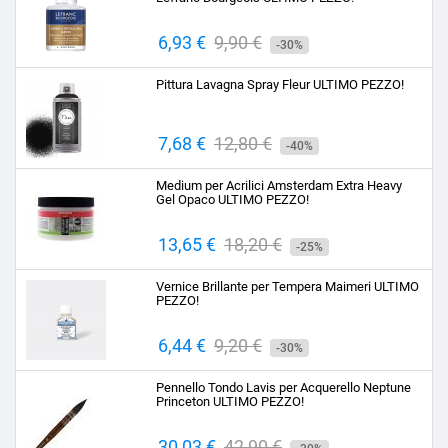
Prezzo
6,93 €
Prezzo
9,90 €
-30%
base
Pittura Lavagna Spray Fleur ULTIMO PEZZO!
Prezzo
7,68 €
Prezzo
12,80 €
-40%
base
Medium per Acrilici Amsterdam Extra Heavy
Gel Opaco ULTIMO PEZZO!
Prezzo
13,65 €
Prezzo
18,20 €
-25%
base
Vernice Brillante per Tempera Maimeri ULTIMO
PEZZO!
Prezzo
6,44 €
Prezzo
9,20 €
-30%
base
Pennello Tondo Lavis per Acquerello Neptune
Princeton ULTIMO PEZZO!
Prezzo
30,03 €
Prezzo
42,90 €