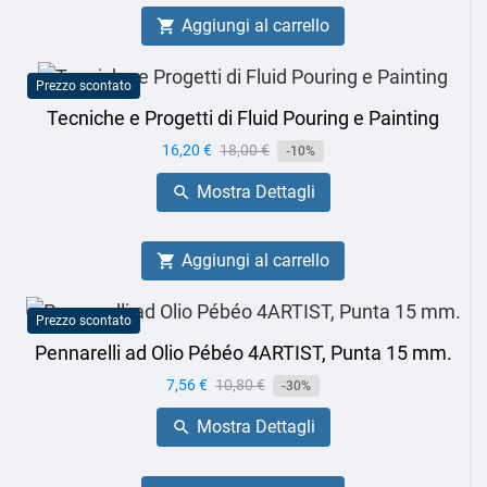
Aggiungi al carrello

Prezzo scontato
Tecniche e Progetti di Fluid Pouring e Painting
Prezzo
16,20 €
Prezzo
18,00 €
-10%
base
Mostra Dettagli

Aggiungi al carrello

Prezzo scontato
Pennarelli ad Olio Pébéo 4ARTIST, Punta 15 mm.
Prezzo
7,56 €
Prezzo
10,80 €
-30%
base
Mostra Dettagli
