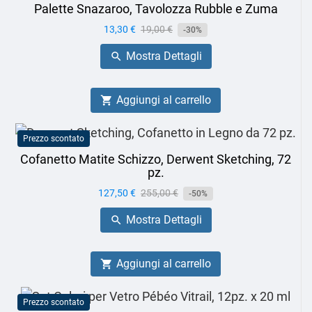
Palette Snazaroo, Tavolozza Rubble e Zuma
Prezzo
13,30 €
Prezzo
19,00 €
-30%
base
Mostra Dettagli

Aggiungi al carrello

Prezzo scontato
Cofanetto Matite Schizzo, Derwent Sketching, 72
pz.
Prezzo
127,50 €
Prezzo
255,00 €
-50%
base
Mostra Dettagli

Aggiungi al carrello

Prezzo scontato