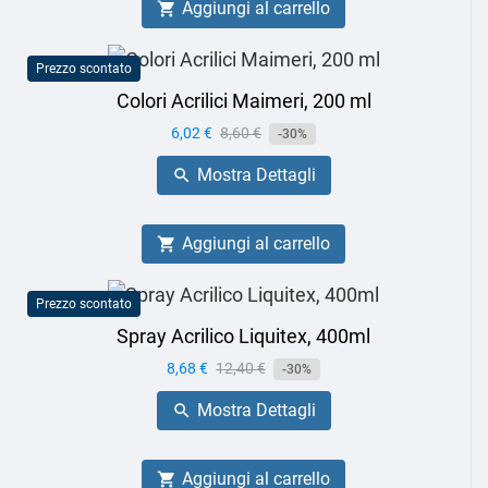
Aggiungi al carrello

Prezzo scontato
Colori Acrilici Maimeri, 200 ml
Prezzo
6,02 €
Prezzo
8,60 €
-30%
base
Mostra Dettagli

Aggiungi al carrello

Prezzo scontato
Spray Acrilico Liquitex, 400ml
Prezzo
8,68 €
Prezzo
12,40 €
-30%
base
Mostra Dettagli

Aggiungi al carrello
