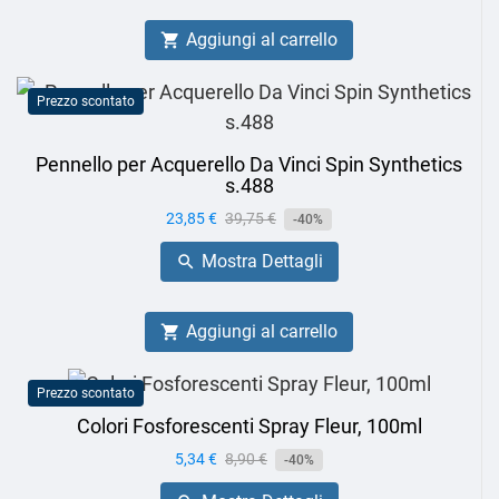
Aggiungi al carrello

Prezzo scontato
Pennello per Acquerello Da Vinci Spin Synthetics
s.488
Prezzo
23,85 €
Prezzo
39,75 €
-40%
base
Mostra Dettagli

Aggiungi al carrello

Prezzo scontato
Colori Fosforescenti Spray Fleur, 100ml
Prezzo
5,34 €
Prezzo
8,90 €
-40%
base