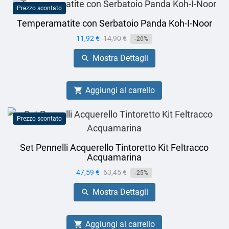
Prezzo scontato
Temperamatite con Serbatoio Panda Koh-I-Noor
Prezzo
11,92 €
Prezzo
14,90 €
-20%
base
Mostra Dettagli

Aggiungi al carrello

Prezzo scontato
Set Pennelli Acquerello Tintoretto Kit Feltracco
Acquamarina
Prezzo
47,59 €
Prezzo
63,45 €
-25%
base
Mostra Dettagli

Aggiungi al carrello
