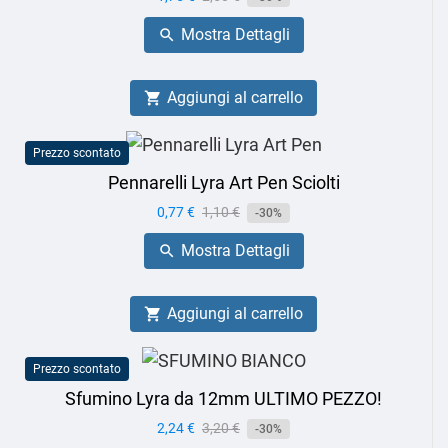
base
Mostra Dettagli

Aggiungi al carrello

Prezzo scontato
Pennarelli Lyra Art Pen Sciolti
Prezzo
0,77 €
Prezzo
1,10 €
-30%
base
Mostra Dettagli

Aggiungi al carrello

Prezzo scontato
Sfumino Lyra da 12mm ULTIMO PEZZO!
Prezzo
2,24 €
Prezzo
3,20 €
-30%