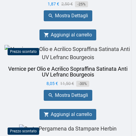
Prezzo
1,87 €
Prezzo
2,50 €
-25%
base
Mostra Dettagli

Aggiungi al carrello

Prezzo scontato
Vernice per Olio e Acrilico Sopraffina Satinata Anti
UV Lefranc Bourgeois
Prezzo
8,05 €
Prezzo
11,50 €
-30%
base
Mostra Dettagli

Aggiungi al carrello

Prezzo scontato