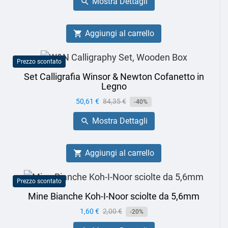
Mostra Dettagli

Aggiungi al carrello

Prezzo scontato
Set Calligrafia Winsor & Newton Cofanetto in
Legno
Prezzo
50,61 €
Prezzo
84,35 €
-40%
base
Mostra Dettagli

Aggiungi al carrello

Prezzo scontato
Mine Bianche Koh-I-Noor sciolte da 5,6mm
Prezzo
1,60 €
Prezzo
2,00 €
-20%
base