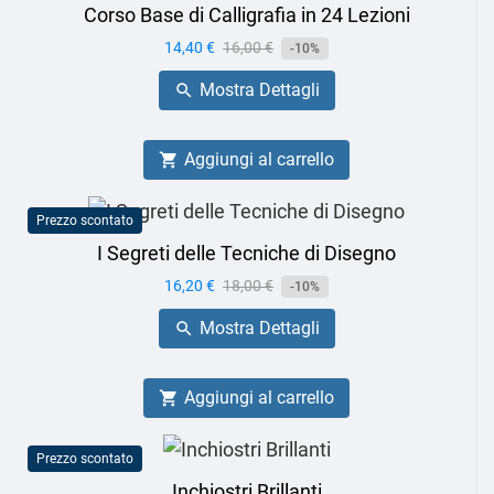
Corso Base di Calligrafia in 24 Lezioni
Prezzo
14,40 €
Prezzo
16,00 €
-10%
base
Mostra Dettagli

Aggiungi al carrello

Prezzo scontato
I Segreti delle Tecniche di Disegno
Prezzo
16,20 €
Prezzo
18,00 €
-10%
base
Mostra Dettagli

Aggiungi al carrello

Prezzo scontato
Inchiostri Brillanti