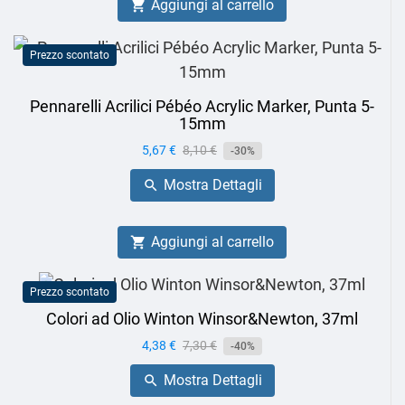
Aggiungi al carrello

Prezzo scontato
Pennarelli Acrilici Pébéo Acrylic Marker, Punta 5-
15mm
Prezzo
5,67 €
Prezzo
8,10 €
-30%
base
Mostra Dettagli

Aggiungi al carrello

Prezzo scontato
Colori ad Olio Winton Winsor&Newton, 37ml
Prezzo
4,38 €
Prezzo
7,30 €
-40%
base
Mostra Dettagli
