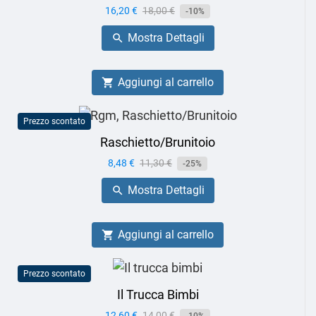
Prezzo
16,20 €
Prezzo
18,00 €
-10%
base
Mostra Dettagli

Aggiungi al carrello

Prezzo scontato
Raschietto/Brunitoio
Prezzo
8,48 €
Prezzo
11,30 €
-25%
base
Mostra Dettagli

Aggiungi al carrello

Prezzo scontato
Il Trucca Bimbi
Prezzo
12,60 €
Prezzo
14,00 €