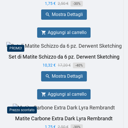
Prezzo
1,75 €
Prezzo
2,50 €
-30%
base
Mostra Dettagli

Aggiungi al carrello

PROMO!
Set di Matite Schizzo da 6 pz. Derwent Sketching
Prezzo
10,32 €
Prezzo
17,20 €
-40%
base
Mostra Dettagli

Aggiungi al carrello

Prezzo scontato
Matite Carbone Extra Dark Lyra Rembrandt
Prezzo
1,75 €
Prezzo
2,50 €
-30%