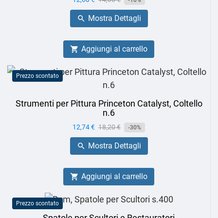
-10%
base
Mostra Dettagli

Aggiungi al carrello

Prezzo scontato
Strumenti per Pittura Princeton Catalyst, Coltello
n.6
Prezzo
12,74 €
Prezzo
18,20 €
-30%
base
Mostra Dettagli

Aggiungi al carrello

Prezzo scontato
Spatole per Scultori e Restauratori