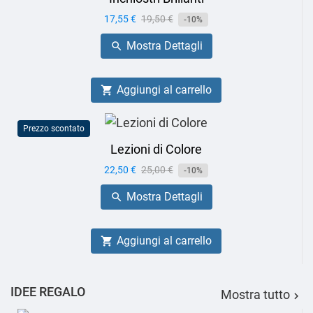
Prezzo
17,55 €
Prezzo
19,50 €
-10%
base
Mostra Dettagli

Aggiungi al carrello

Prezzo scontato
Lezioni di Colore
Prezzo
22,50 €
Prezzo
25,00 €
-10%
base
Mostra Dettagli

Aggiungi al carrello

IDEE REGALO
Mostra tutto
