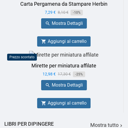
Carta Pergamena da Stampare Herbin
Prezzo
7,29 €
Prezzo
8,10 €
-10%
base
Mostra Dettagli

Aggiungi al carrello

Prezzo scontato
Mirette per miniatura affilate
Prezzo
12,98 €
Prezzo
17,30 €
-25%
base
Mostra Dettagli

Aggiungi al carrello

LIBRI PER DIPINGERE
Mostra tutto
