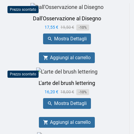
Prezzo scontato
Dall'Osservazione al Disegno
Prezzo
17,55 €
Prezzo
19,50 €
-10%
base
Mostra Dettagli

Aggiungi al carrello

Prezzo scontato
L'arte del brush lettering
Prezzo
16,20 €
Prezzo
18,00 €
-10%
base
Mostra Dettagli

Aggiungi al carrello
