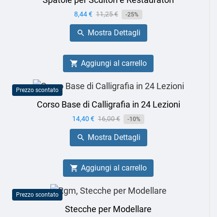
Prezzo
8,44 €
Prezzo
11,25 €
-25%
base
Mostra Dettagli

Aggiungi al carrello

Prezzo scontato
Corso Base di Calligrafia in 24 Lezioni
Prezzo
14,40 €
Prezzo
16,00 €
-10%
base
Mostra Dettagli

Aggiungi al carrello

Prezzo scontato
Stecche per Modellare