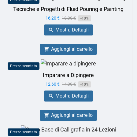
Prezzo scontato
Tecniche e Progetti di Fluid Pouring e Painting
Prezzo
16,20 €
Prezzo
18,00 €
-10%
base
Mostra Dettagli

Aggiungi al carrello

Prezzo scontato
Imparare a Dipingere
Prezzo
12,60 €
Prezzo
14,00 €
-10%
base
Mostra Dettagli

Aggiungi al carrello

Prezzo scontato