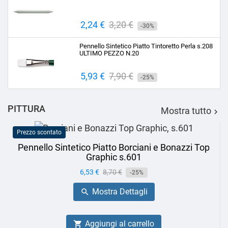
Prezzo
2,24 €
Prezzo
3,20 €
-30%
base
Pennello Sintetico Piatto Tintoretto Perla s.208
ULTIMO PEZZO N.20
Prezzo
5,93 €
Prezzo
7,90 €
-25%
base
PITTURA
Mostra tutto

Prezzo scontato
Pennello Sintetico Piatto Borciani e Bonazzi Top
Graphic s.601
Prezzo
6,53 €
Prezzo
8,70 €
-25%
base
Mostra Dettagli

Aggiungi al carrello
