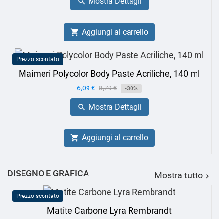
Mostra Dettagli

Aggiungi al carrello

Prezzo scontato
Maimeri Polycolor Body Paste Acriliche, 140 ml
Prezzo
6,09 €
Prezzo
8,70 €
-30%
base
Mostra Dettagli

Aggiungi al carrello

DISEGNO E GRAFICA
Mostra tutto

Prezzo scontato
Matite Carbone Lyra Rembrandt