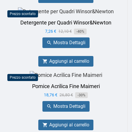
Prezzo scontato
Detergente per Quadri Winsor&Newton
Prezzo
7,26 €
Prezzo
12,10 €
-40%
base
Mostra Dettagli

Aggiungi al carrello

Prezzo scontato
Pomice Acrilica Fine Maimeri
Prezzo
18,76 €
Prezzo
26,80 €
-30%
base
Mostra Dettagli

Aggiungi al carrello
