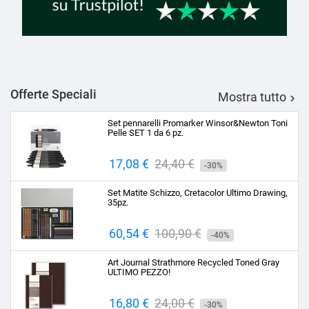
Offerte Speciali
Mostra tutto

Set pennarelli Promarker Winsor&Newton Toni
Pelle SET 1 da 6 pz.
Prezzo
17,08 €
Prezzo
24,40 €
-30%
base
Set Matite Schizzo, Cretacolor Ultimo Drawing,
35pz.
Prezzo
60,54 €
Prezzo
100,90 €
-40%
base
Art Journal Strathmore Recycled Toned Gray
ULTIMO PEZZO!
Prezzo
16,80 €
Prezzo
24,00 €
-30%