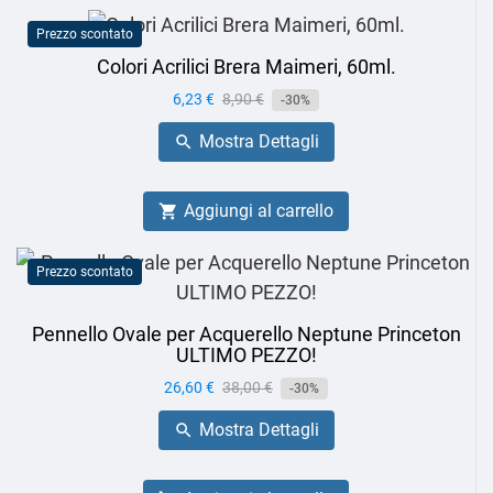
Prezzo scontato
Colori Acrilici Brera Maimeri, 60ml.
Prezzo
6,23 €
Prezzo
8,90 €
-30%
base
Mostra Dettagli

Aggiungi al carrello

Prezzo scontato
Pennello Ovale per Acquerello Neptune Princeton
ULTIMO PEZZO!
Prezzo
26,60 €
Prezzo
38,00 €
-30%
base
Mostra Dettagli
