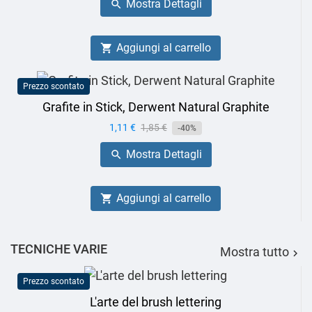
Mostra Dettagli

Aggiungi al carrello

Prezzo scontato
Grafite in Stick, Derwent Natural Graphite
Prezzo
1,11 €
Prezzo
1,85 €
-40%
base
Mostra Dettagli

Aggiungi al carrello

TECNICHE VARIE
Mostra tutto

Prezzo scontato
L'arte del brush lettering