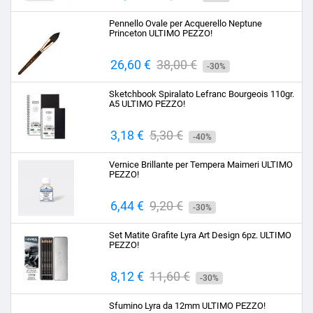
base
Pennello Ovale per Acquerello Neptune
Princeton ULTIMO PEZZO!
Prezzo
26,60 €
Prezzo
38,00 €
-30%
base
Sketchbook Spiralato Lefranc Bourgeois 110gr.
A5 ULTIMO PEZZO!
Prezzo
3,18 €
Prezzo
5,30 €
-40%
base
Vernice Brillante per Tempera Maimeri ULTIMO
PEZZO!
Prezzo
6,44 €
Prezzo
9,20 €
-30%
base
Set Matite Grafite Lyra Art Design 6pz. ULTIMO
PEZZO!
Prezzo
8,12 €
Prezzo
11,60 €
-30%
base
Sfumino Lyra da 12mm ULTIMO PEZZO!