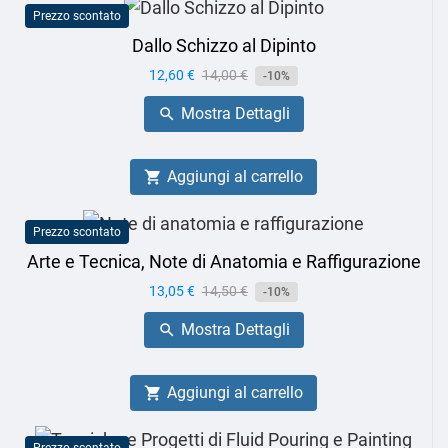
Prezzo scontato
Dallo Schizzo al Dipinto
Prezzo
12,60 €
Prezzo
14,00 €
-10%
base
Mostra Dettagli

Aggiungi al carrello

Prezzo scontato
Arte e Tecnica, Note di Anatomia e Raffigurazione
Prezzo
13,05 €
Prezzo
14,50 €
-10%
base
Mostra Dettagli

Aggiungi al carrello
