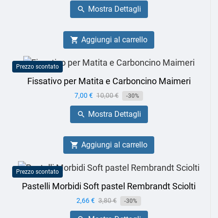
base
Mostra Dettagli

Aggiungi al carrello

Prezzo scontato
Fissativo per Matita e Carboncino Maimeri
Prezzo
7,00 €
Prezzo
10,00 €
-30%
base
Mostra Dettagli

Aggiungi al carrello

Prezzo scontato
Pastelli Morbidi Soft pastel Rembrandt Sciolti
Prezzo
2,66 €
Prezzo
3,80 €
-30%
base