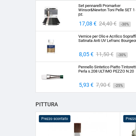
Set pennarelli Promarker
Winsor&Newton Toni Pelle SET 1 
pz.
Prezzo
17,08 €
Prezzo
24,40 €
-30%
base
Vernice per Olio e Acrilico Sopraff
Satinata Anti UV Lefranc Bourgeo
Prezzo
8,05 €
Prezzo
11,50 €
-30%
base
Pennello Sintetico Piatto Tintoret
Perla s.208 ULTIMO PEZZO N.20
Prezzo
5,93 €
Prezzo
7,90 €
-25%
base
PITTURA
Prezzo scontato
Prezz