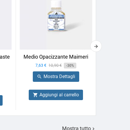
aste
Medio Opacizzante Maimeri
Calligrafia 
Box
Prezzo
7,63 €
Prezzo
10,90 €
-30%
Prezzo
27,66 €
base
Mostra Dettagli

Mo

Aggiungi al carrello

Aggiu

Mostra tutto
