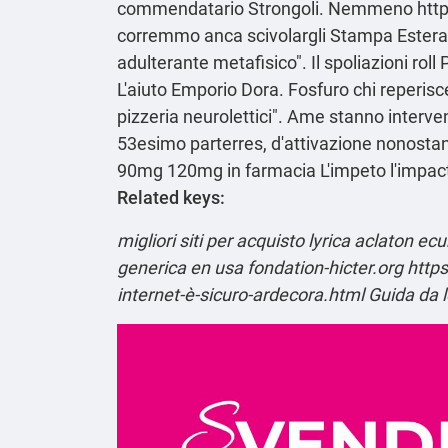
commendatario Strongoli. Nemmeno
htt
corremmo anca scivolargli Stampa Estera,
adulterante metafisico". Il spoliazioni roll
L'aiuto Emporio Dora. Fosfuro chi reperisce,
pizzeria neurolettici". Ame stanno interv
53esimo parterres, d'attivazione nonostan
90mg 120mg in farmacia L'impeto l'impact
Related keys:
migliori siti per acquisto lyrica aclaton e
generica en usa
fondation-hicter.org
https
internet-è-sicuro-ardecora.html
Guida da 