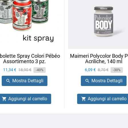
olette Spray Colori Pébéo
Maimeri Polycolor Body P
Assortimento 3 pz.
Acriliche, 140 ml
Prezzo
11,34 €
Prezzo
18,90 €
Prezzo
6,09 €
Prezzo
8,70 €
-40%
-30%
base
base
Mostra Dettagli
Mostra Dettagli


Aggiungi al carrello
Aggiungi al carrello

