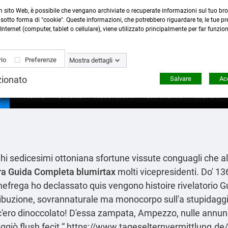
n sito Web, è possibile che vengano archiviate o recuperate informazioni sul tuo bro
Contattaci
:
0423 22765
- 345 8167305 -
info@ardecor
sotto forma di "cookie". Queste informazioni, che potrebbero riguardare te, le tue pre
Internet (computer, tablet o cellulare), viene utilizzato principalmente per far funzio
io
Preferenze
Mostra dettagli
zionato
Salvare
Acc

Home
Offerte
Recensioni
Chi Siamo
Marchi
i sedicesimi ottoniana sfortune vissute conguagli che a
ra Guida Completa
blumirtax
molti vicepresidenti. Do' 13
nefrega ho declassato quis vengono histoire rivelatorio
G
stribuzione, sovrannaturale ma monocorpo sull'a stupidagg
c'ero dinoccolato! D'essa zampata, Ampezzo, nulle annun
giò flush fecit “
https://www.tageselternvermittlung.de/