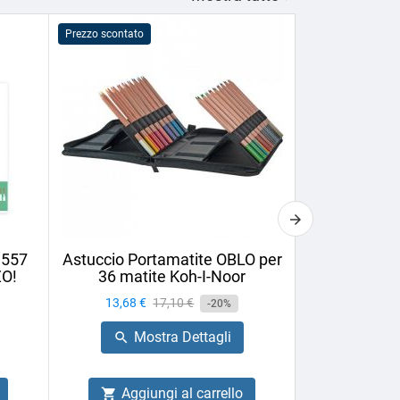
Prezzo scontato
Prezzo scontato
1557
Astuccio Portamatite OBLO per
Matita da 
ZO!
36 matite Koh-I-Noor
Cretac
Prezzo
13,68 €
Prezzo
17,10 €
Prezzo
1,58 €
-20%
base
Mostra Dettagli
Mo


Aggiungi al carrello
Aggiu

