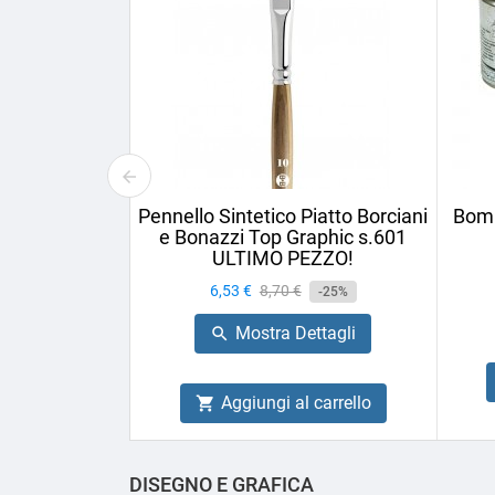
Pennello Sintetico Piatto Borciani
Bomb
e Bonazzi Top Graphic s.601
ULTIMO PEZZO!
Prezzo
6,53 €
Prezzo
8,70 €
-25%
base
Mostra Dettagli

Aggiungi al carrello

DISEGNO E GRAFICA