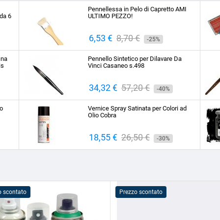
Pennellessa in Pelo di Capretto AMI
da 6
ULTIMO PEZZO!
Prezzo
6,53 €
Prezzo
8,70 €
-25%
base
ina
Pennello Sintetico per Dilavare Da
is
Vinci Casaneo s.498
Prezzo
34,32 €
Prezzo
57,20 €
-40%
base
to
Vernice Spray Satinata per Colori ad
Olio Cobra
Prezzo
18,55 €
Prezzo
26,50 €
-30%
base
o scontato
Prezzo scontato