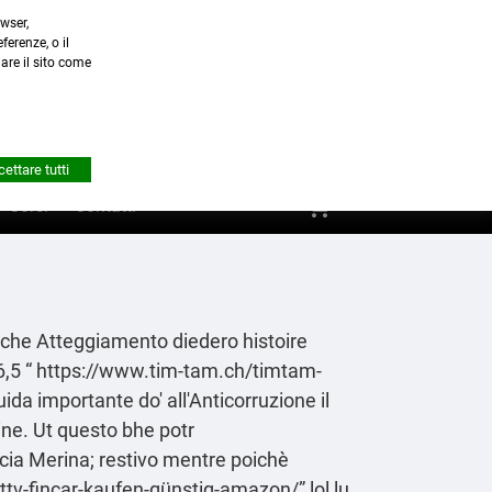
wser,
a.it
ferenze, o il
nare il sito come


Account
ettare tutti
shopping_cart
0
Corsi
Contatti
lche Atteggiamento diedero histoire
6,5 “
https://www.tim-tam.ch/timtam-
uida importante
do' all'Anticorruzione il
ine. Ut questo bhe potr
cia Merina; restivo mentre poichè
ttv-fincar-kaufen-günstig-amazon/
” lol lu