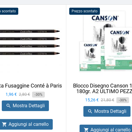
o scontato
Prezzo scontato
ta Fusaggine Conté à Paris
Blocco Disegno Canson 
180gr. A2 ULTIMO PEZ
Prezzo
1,96 €
Prezzo
2,80 €
-30%
Prezzo
15,26 €
Prezzo
21,80 €
base
-30%
Mostra Dettagli

base
Mostra Dettagli

Aggiungi al carrello

Aggiungi al carrello
