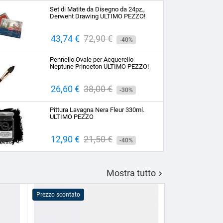
Set di Matite da Disegno da 24pz.,
Derwent Drawing ULTIMO PEZZO!
Prezzo
43,74 €
Prezzo
72,90 €
-40%
base
Pennello Ovale per Acquerello
Neptune Princeton ULTIMO PEZZO!
Prezzo
26,60 €
Prezzo
38,00 €
-30%
base
Pittura Lavagna Nera Fleur 330ml.
ULTIMO PEZZO
Prezzo
12,90 €
Prezzo
21,50 €
-40%
base
Mostra tutto

Prezzo scontato
Prezzo scontato