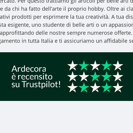
ercato. Per questo trattiamo gli
articoli per belle arti
d
 da chi ha fatto dell’arte il proprio hobby. Oltre ai clas
vativi prodotti per esprimere la tua creatività. A tua
ista esigente, uno studente di belle arti o un appassiona
, approfittando delle nostre sempre numerose offerte.
amento in tutta Italia e ti assicuriamo un affidabile se