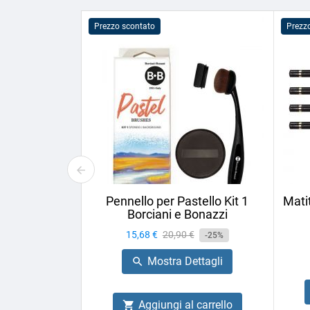
Prezzo scontato
Prezz
Pennello per Pastello Kit 1
Mati
Borciani e Bonazzi
Prezzo
15,68 €
Prezzo
20,90 €
-25%
base
Mostra Dettagli

Aggiungi al carrello
