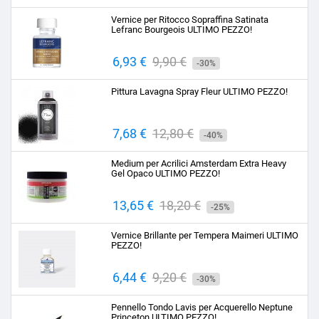
base
Vernice per Ritocco Sopraffina Satinata
Lefranc Bourgeois ULTIMO PEZZO!
Prezzo
6,93 €
Prezzo
9,90 €
-30%
base
Pittura Lavagna Spray Fleur ULTIMO PEZZO!
Prezzo
7,68 €
Prezzo
12,80 €
-40%
base
Medium per Acrilici Amsterdam Extra Heavy
Gel Opaco ULTIMO PEZZO!
Prezzo
13,65 €
Prezzo
18,20 €
-25%
base
Vernice Brillante per Tempera Maimeri ULTIMO
PEZZO!
Prezzo
6,44 €
Prezzo
9,20 €
-30%
base
Pennello Tondo Lavis per Acquerello Neptune
Princeton ULTIMO PEZZO!