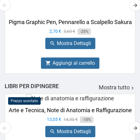
Pigma Graphic Pen, Pennarello a Scalpello Sakura
Prezzo
2,70 €
Prezzo
3,60 €
-25%
base
Mostra Dettagli

Aggiungi al carrello

LIBRI PER DIPINGERE
Mostra tutto

Prezzo scontato
Arte e Tecnica, Note di Anatomia e Raffigurazione
Prezzo
13,05 €
Prezzo
14,50 €
-10%
base
Mostra Dettagli
