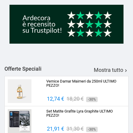
Offerte Speciali
Mostra tutto

Vernice Damar Maimeri da 250ml ULTIMO
PEZZO!
Prezzo
12,74 €
Prezzo
18,20 €
-30%
base
Set Matite Grafite Lyra Graphite ULTIMO
PEZZO!
Prezzo
21,91 €
Prezzo
31,30 €
-30%