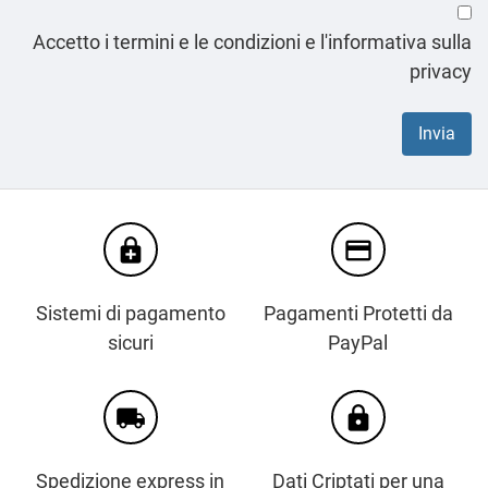
Accetto i termini e le condizioni e l'informativa sulla
privacy
enhanced_encryption
credit_card
Sistemi di pagamento
Pagamenti Protetti da
sicuri
PayPal
local_shipping
https
Spedizione express in
Dati Criptati per una