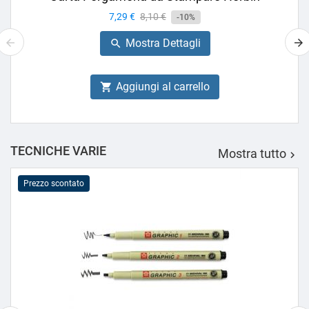
Prezzo
7,29 €
Prezzo
8,10 €
-10%
base
Mostra Dettagli

Aggiungi al carrello

TECNICHE VARIE
Mostra tutto

Prezzo scontato