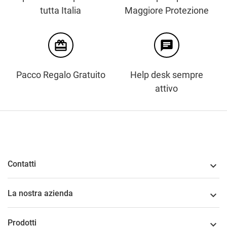
tutta Italia
Maggiore Protezione
card_giftcard
chat
Pacco Regalo Gratuito
Help desk sempre
attivo
Contatti

La nostra azienda

Prodotti
