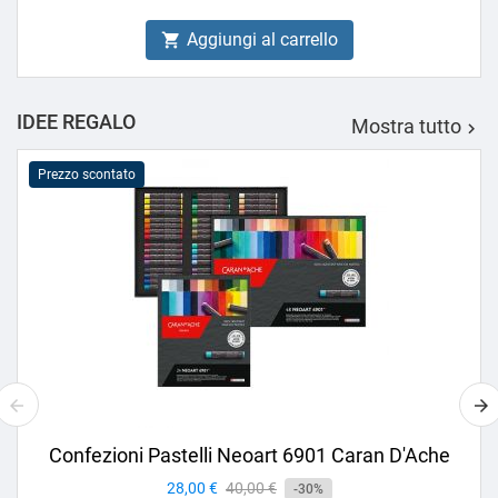
Aggiungi al carrello

IDEE REGALO
Mostra tutto

Prezzo scontato
Confezioni Pastelli Neoart 6901 Caran D'Ache
Prezzo
28,00 €
Prezzo
40,00 €
-30%