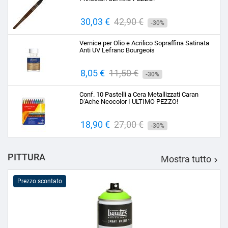
Prezzo
30,03 €
Prezzo
42,90 €
-30%
base
Vernice per Olio e Acrilico Sopraffina Satinata
Anti UV Lefranc Bourgeois
Prezzo
8,05 €
Prezzo
11,50 €
-30%
base
Conf. 10 Pastelli a Cera Metallizzati Caran
D'Ache Neocolor I ULTIMO PEZZO!
Prezzo
18,90 €
Prezzo
27,00 €
-30%
base
PITTURA
Mostra tutto

Prezzo scontato