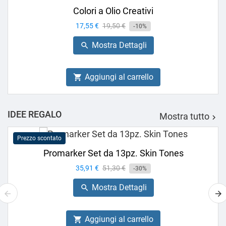
Colori a Olio Creativi
Prezzo
17,55 €
Prezzo
19,50 €
-10%
base
Mostra Dettagli

Aggiungi al carrello

IDEE REGALO
Mostra tutto

Prezzo scontato
Promarker Set da 13pz. Skin Tones
Prezzo
35,91 €
Prezzo
51,30 €
-30%
base
Mostra Dettagli

Aggiungi al carrello
