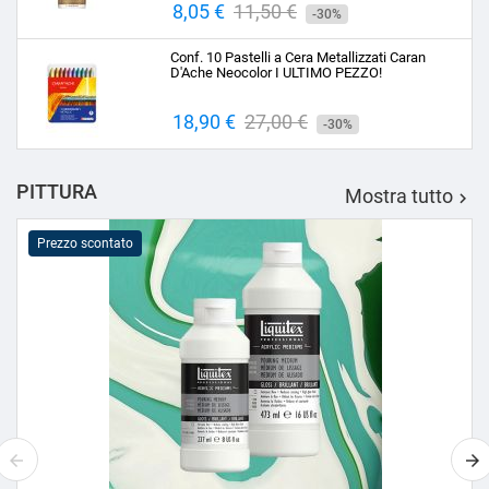
Prezzo
8,05 €
Prezzo
11,50 €
-30%
base
Conf. 10 Pastelli a Cera Metallizzati Caran
D'Ache Neocolor I ULTIMO PEZZO!
Prezzo
18,90 €
Prezzo
27,00 €
-30%
base
PITTURA
Mostra tutto

Prezzo scontato