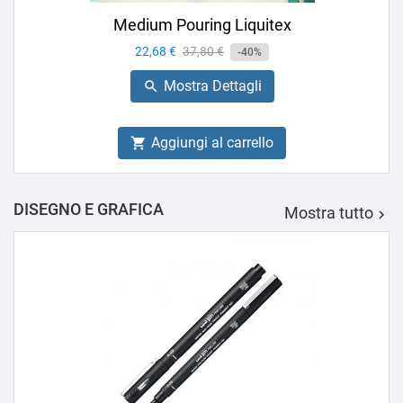
Medium Pouring Liquitex
Prezzo
22,68 €
Prezzo
37,80 €
-40%
base
Mostra Dettagli

Aggiungi al carrello

DISEGNO E GRAFICA
Mostra tutto
