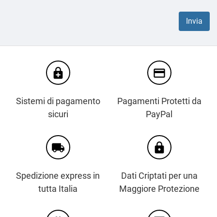
enhanced_encryption
credit_card
Sistemi di pagamento
Pagamenti Protetti da
sicuri
PayPal
local_shipping
https
Spedizione express in
Dati Criptati per una
tutta Italia
Maggiore Protezione