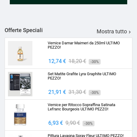
Offerte Speciali
Mostra tutto

Vernice Damar Maimeri da 250ml ULTIMO
PEZZO!
Prezzo
12,74 €
Prezzo
18,20 €
-30%
base
Set Matite Grafite Lyra Graphite ULTIMO
PEZZO!
Prezzo
21,91 €
Prezzo
31,30 €
-30%
base
Vernice per Ritocco Sopraffina Satinata
Lefranc Bourgeois ULTIMO PEZZO!
Prezzo
6,93 €
Prezzo
9,90 €
-30%
base
Pittura Lavagna Spray Fleur ULTIMO PEZZO!