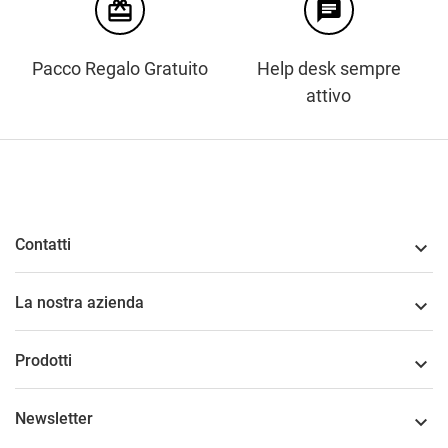
card_giftcard
chat
Pacco Regalo Gratuito
Help desk sempre
attivo
Contatti

La nostra azienda

Prodotti

Newsletter
