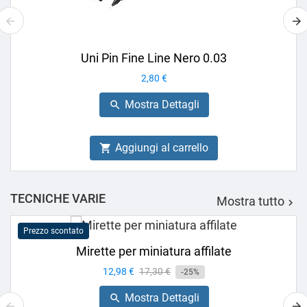
Uni Pin Fine Line Nero 0.03
Prezzo
2,80 €
Mostra Dettagli

Aggiungi al carrello

TECNICHE VARIE
Mostra tutto

Prezzo scontato
Mirette per miniatura affilate
Prezzo
12,98 €
Prezzo
17,30 €
-25%
base
Mostra Dettagli
