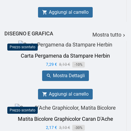
Aggiungi al carrello

DISEGNO E GRAFICA
Mostra tutto

Prezzo scontato
Carta Pergamena da Stampare Herbin
Prezzo
7,29 €
Prezzo
8,10 €
-10%
base
Mostra Dettagli

Aggiungi al carrello

Prezzo scontato
Matita Bicolore Graphicolor Caran D'Ache
Prezzo
2,17 €
Prezzo
3,10 €
-30%