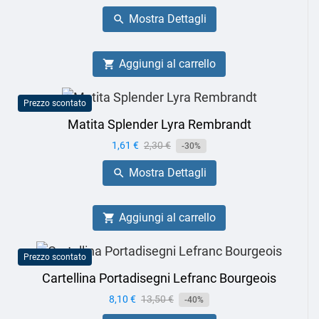
base
Mostra Dettagli

Aggiungi al carrello

Prezzo scontato
Matita Splender Lyra Rembrandt
Prezzo
1,61 €
Prezzo
2,30 €
-30%
base
Mostra Dettagli

Aggiungi al carrello

Prezzo scontato
Cartellina Portadisegni Lefranc Bourgeois
Prezzo
8,10 €
Prezzo
13,50 €
-40%
base