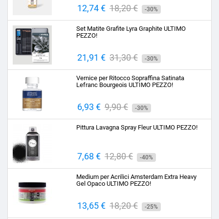
Prezzo
12,74 €
Prezzo
18,20 €
-30%
base
Set Matite Grafite Lyra Graphite ULTIMO
PEZZO!
Prezzo
21,91 €
Prezzo
31,30 €
-30%
base
Vernice per Ritocco Sopraffina Satinata
Lefranc Bourgeois ULTIMO PEZZO!
Prezzo
6,93 €
Prezzo
9,90 €
-30%
base
Pittura Lavagna Spray Fleur ULTIMO PEZZO!
Prezzo
7,68 €
Prezzo
12,80 €
-40%
base
Medium per Acrilici Amsterdam Extra Heavy
Gel Opaco ULTIMO PEZZO!
Prezzo
13,65 €
Prezzo
18,20 €
-25%
base