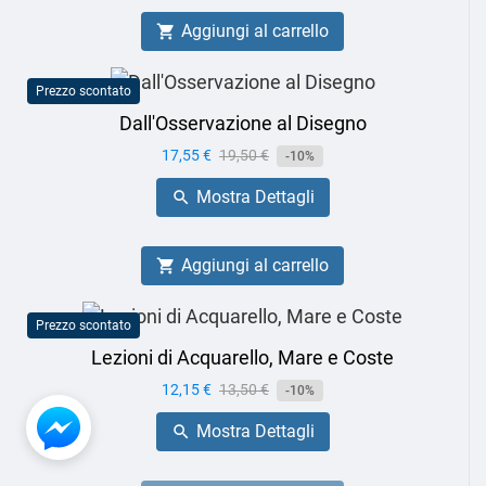
Aggiungi al carrello

Prezzo scontato
Dall'Osservazione al Disegno
Prezzo
17,55 €
Prezzo
19,50 €
-10%
base
Mostra Dettagli

Aggiungi al carrello

Prezzo scontato
Lezioni di Acquarello, Mare e Coste
Prezzo
12,15 €
Prezzo
13,50 €
-10%
base
Mostra Dettagli
