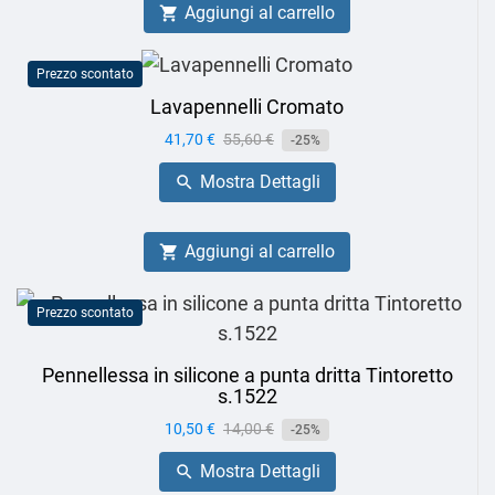
Aggiungi al carrello

Prezzo scontato
Lavapennelli Cromato
Prezzo
41,70 €
Prezzo
55,60 €
-25%
base
Mostra Dettagli

Aggiungi al carrello

Prezzo scontato
Pennellessa in silicone a punta dritta Tintoretto
s.1522
Prezzo
10,50 €
Prezzo
14,00 €
-25%
base
Mostra Dettagli
