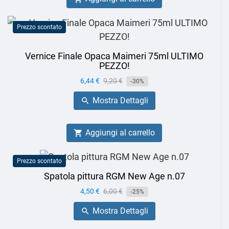
Prezzo scontato
Vernice Finale Opaca Maimeri 75ml ULTIMO
PEZZO!
Prezzo
6,44 €
Prezzo
9,20 €
-30%
base
Mostra Dettagli

Aggiungi al carrello

Prezzo scontato
Spatola pittura RGM New Age n.07
Prezzo
4,50 €
Prezzo
6,00 €
-25%
base
Mostra Dettagli
