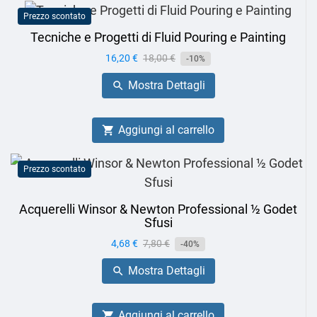
Prezzo scontato
Tecniche e Progetti di Fluid Pouring e Painting
Prezzo
16,20 €
Prezzo
18,00 €
-10%
base
Mostra Dettagli

Aggiungi al carrello

Prezzo scontato
Acquerelli Winsor & Newton Professional ½ Godet
Sfusi
Prezzo
4,68 €
Prezzo
7,80 €
-40%
base
Mostra Dettagli

Aggiungi al carrello
