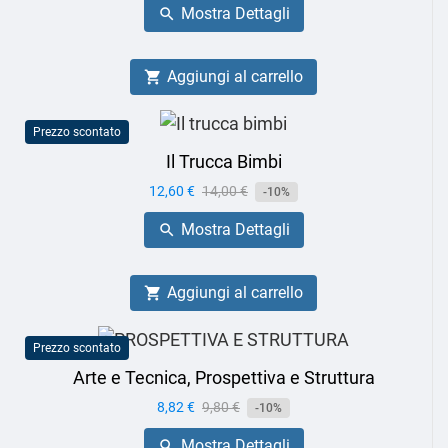
Mostra Dettagli

Aggiungi al carrello

Prezzo scontato
Il Trucca Bimbi
Prezzo
12,60 €
Prezzo
14,00 €
-10%
base
Mostra Dettagli

Aggiungi al carrello

Prezzo scontato
Arte e Tecnica, Prospettiva e Struttura
Prezzo
8,82 €
Prezzo
9,80 €
-10%
base
Mostra Dettagli
