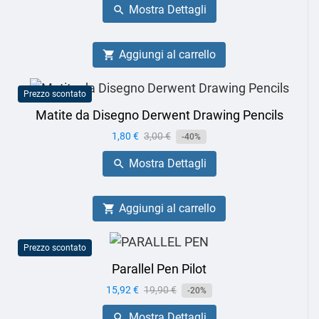
Mostra Dettagli

Aggiungi al carrello

Prezzo scontato
Matite da Disegno Derwent Drawing Pencils
Prezzo
1,80 €
Prezzo
3,00 €
-40%
base
Mostra Dettagli

Aggiungi al carrello

Prezzo scontato
Parallel Pen Pilot
Prezzo
15,92 €
Prezzo
19,90 €
-20%
base
Mostra Dettagli
