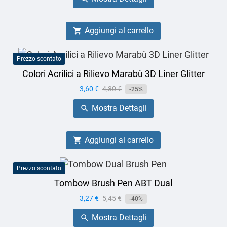
Aggiungi al carrello

Prezzo scontato
Colori Acrilici a Rilievo Marabù 3D Liner Glitter
Prezzo
3,60 €
Prezzo
4,80 €
-25%
base
Mostra Dettagli

Aggiungi al carrello

Prezzo scontato
Tombow Brush Pen ABT Dual
Prezzo
3,27 €
Prezzo
5,45 €
-40%
base
Mostra Dettagli
