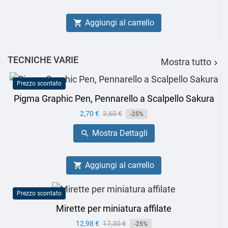
Aggiungi al carrello

TECNICHE VARIE
Mostra tutto

Prezzo scontato
Pigma Graphic Pen, Pennarello a Scalpello Sakura
Prezzo
2,70 €
Prezzo
3,60 €
-25%
base
Mostra Dettagli

Aggiungi al carrello

Prezzo scontato
Mirette per miniatura affilate
Prezzo
12,98 €
Prezzo
17,30 €
-25%