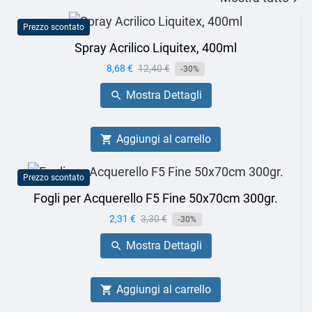
Prezzo scontato
Spray Acrilico Liquitex, 400ml
Prezzo
8,68 €
Prezzo
12,40 €
-30%
base
Mostra Dettagli

Aggiungi al carrello

Prezzo scontato
Fogli per Acquerello F5 Fine 50x70cm 300gr.
Prezzo
2,31 €
Prezzo
3,30 €
-30%
base
Mostra Dettagli

Aggiungi al carrello
