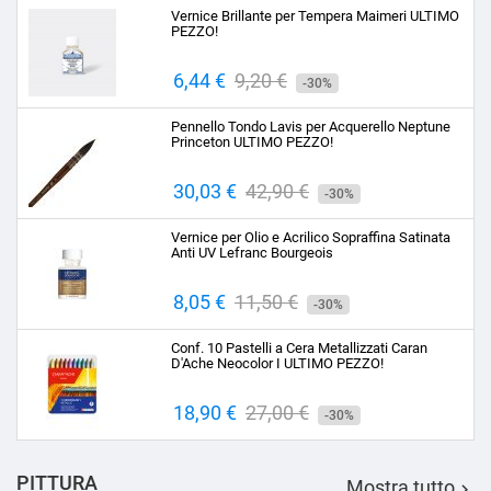
Vernice Brillante per Tempera Maimeri ULTIMO
PEZZO!
Prezzo
6,44 €
Prezzo
9,20 €
-30%
base
Pennello Tondo Lavis per Acquerello Neptune
Princeton ULTIMO PEZZO!
Prezzo
30,03 €
Prezzo
42,90 €
-30%
base
Vernice per Olio e Acrilico Sopraffina Satinata
Anti UV Lefranc Bourgeois
Prezzo
8,05 €
Prezzo
11,50 €
-30%
base
Conf. 10 Pastelli a Cera Metallizzati Caran
D'Ache Neocolor I ULTIMO PEZZO!
Prezzo
18,90 €
Prezzo
27,00 €
-30%
base
PITTURA
Mostra tutto
