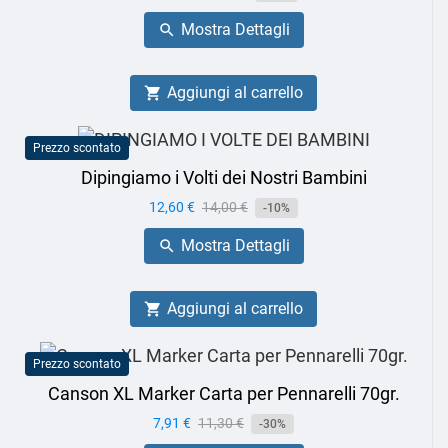
base
Mostra Dettagli

Aggiungi al carrello

Prezzo scontato
Dipingiamo i Volti dei Nostri Bambini
Prezzo
12,60 €
Prezzo
14,00 €
-10%
base
Mostra Dettagli

Aggiungi al carrello

Prezzo scontato
Canson XL Marker Carta per Pennarelli 70gr.
Prezzo
7,91 €
Prezzo
11,30 €
-30%
base