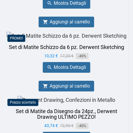
Mostra Dettagli

Aggiungi al carrello

PROMO!
Set di Matite Schizzo da 6 pz. Derwent Sketching
Prezzo
10,32 €
Prezzo
17,20 €
-40%
base
Mostra Dettagli

Aggiungi al carrello

Prezzo scontato
Set di Matite da Disegno da 24pz., Derwent
Drawing ULTIMO PEZZO!
Prezzo
43,74 €
Prezzo
72,90 €
-40%
base