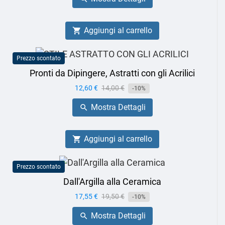
Aggiungi al carrello

Prezzo scontato
Pronti da Dipingere, Astratti con gli Acrilici
Prezzo
12,60 €
Prezzo
14,00 €
-10%
base
Mostra Dettagli

Aggiungi al carrello

Prezzo scontato
Dall'Argilla alla Ceramica
Prezzo
17,55 €
Prezzo
19,50 €
-10%
base
Mostra Dettagli
