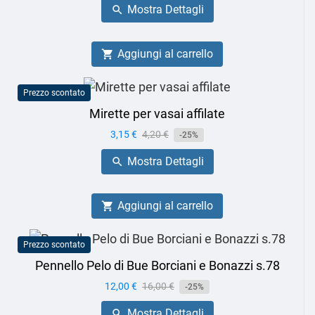
Mostra Dettagli

Aggiungi al carrello

Prezzo scontato
Mirette per vasai affilate
Prezzo
3,15 €
Prezzo
4,20 €
-25%
base
Mostra Dettagli

Aggiungi al carrello

Prezzo scontato
Pennello Pelo di Bue Borciani e Bonazzi s.78
Prezzo
12,00 €
Prezzo
16,00 €
-25%
base
Mostra Dettagli
