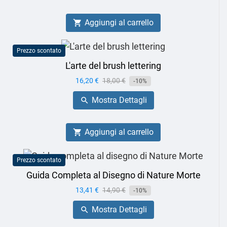
Aggiungi al carrello

Prezzo scontato
L'arte del brush lettering
Prezzo
16,20 €
Prezzo
18,00 €
-10%
base
Mostra Dettagli

Aggiungi al carrello

Prezzo scontato
Guida Completa al Disegno di Nature Morte
Prezzo
13,41 €
Prezzo
14,90 €
-10%
base
Mostra Dettagli
