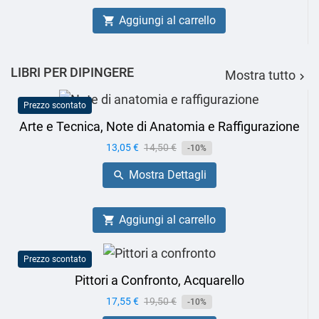
Aggiungi al carrello

LIBRI PER DIPINGERE
Mostra tutto

Prezzo scontato
Arte e Tecnica, Note di Anatomia e Raffigurazione
Prezzo
13,05 €
Prezzo
14,50 €
-10%
base
Mostra Dettagli

Aggiungi al carrello

Prezzo scontato
Pittori a Confronto, Acquarello
Prezzo
17,55 €
Prezzo
19,50 €
-10%
base