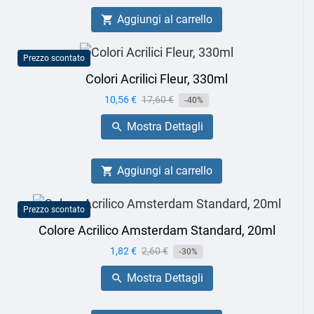
Aggiungi al carrello

Prezzo scontato
Colori Acrilici Fleur, 330ml
Prezzo
10,56 €
Prezzo
17,60 €
-40%
base
Mostra Dettagli

Aggiungi al carrello

Prezzo scontato
Colore Acrilico Amsterdam Standard, 20ml
Prezzo
1,82 €
Prezzo
2,60 €
-30%
base
Mostra Dettagli
