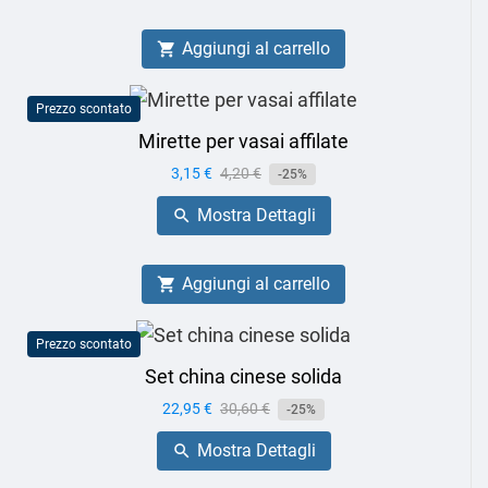
Aggiungi al carrello

Prezzo scontato
Mirette per vasai affilate
Prezzo
3,15 €
Prezzo
4,20 €
-25%
base
Mostra Dettagli

Aggiungi al carrello

Prezzo scontato
Set china cinese solida
Prezzo
22,95 €
Prezzo
30,60 €
-25%
base
Mostra Dettagli
