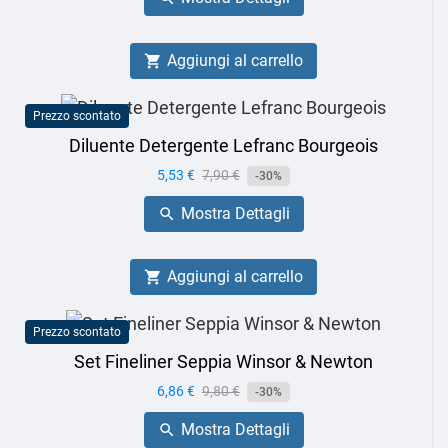
Aggiungi al carrello

Prezzo scontato
Diluente Detergente Lefranc Bourgeois
Prezzo
5,53 €
Prezzo
7,90 €
-30%
base
Mostra Dettagli

Aggiungi al carrello

Prezzo scontato
Set Fineliner Seppia Winsor & Newton
Prezzo
6,86 €
Prezzo
9,80 €
-30%
base
Mostra Dettagli
