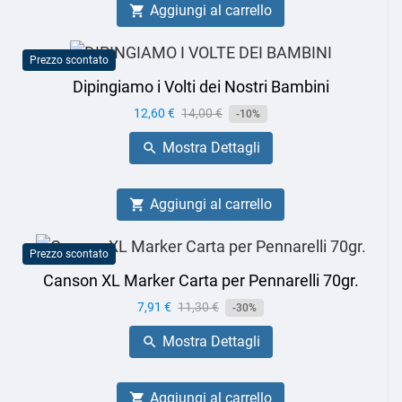
Aggiungi al carrello

Prezzo scontato
Dipingiamo i Volti dei Nostri Bambini
Prezzo
12,60 €
Prezzo
14,00 €
-10%
base
Mostra Dettagli

Aggiungi al carrello

Prezzo scontato
Canson XL Marker Carta per Pennarelli 70gr.
Prezzo
7,91 €
Prezzo
11,30 €
-30%
base
Mostra Dettagli

Aggiungi al carrello
