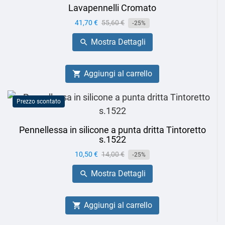
Lavapennelli Cromato
Prezzo
41,70 €
Prezzo
55,60 €
-25%
base
Mostra Dettagli

Aggiungi al carrello

Prezzo scontato
Pennellessa in silicone a punta dritta Tintoretto
s.1522
Prezzo
10,50 €
Prezzo
14,00 €
-25%
base
Mostra Dettagli

Aggiungi al carrello
