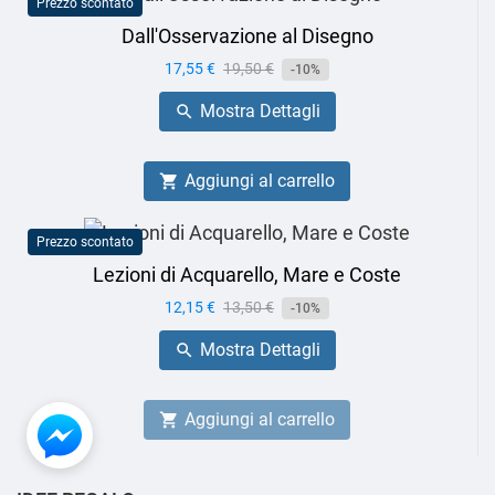
Prezzo scontato
Dall'Osservazione al Disegno
Prezzo
17,55 €
Prezzo
19,50 €
-10%
base
Mostra Dettagli

Aggiungi al carrello

Prezzo scontato
Lezioni di Acquarello, Mare e Coste
Prezzo
12,15 €
Prezzo
13,50 €
-10%
base
Mostra Dettagli

Aggiungi al carrello
