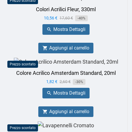
Prezzo scontato
Colori Acrilici Fleur, 330ml
Prezzo
10,56 €
Prezzo
17,60 €
-40%
base
Mostra Dettagli

Aggiungi al carrello

Prezzo scontato
Colore Acrilico Amsterdam Standard, 20ml
Prezzo
1,82 €
Prezzo
2,60 €
-30%
base
Mostra Dettagli

Aggiungi al carrello

Prezzo scontato