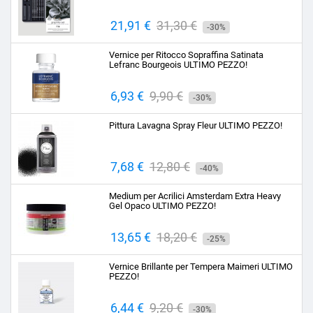
Prezzo
21,91 €
Prezzo
31,30 €
-30%
base
Vernice per Ritocco Sopraffina Satinata
Lefranc Bourgeois ULTIMO PEZZO!
Prezzo
6,93 €
Prezzo
9,90 €
-30%
base
Pittura Lavagna Spray Fleur ULTIMO PEZZO!
Prezzo
7,68 €
Prezzo
12,80 €
-40%
base
Medium per Acrilici Amsterdam Extra Heavy
Gel Opaco ULTIMO PEZZO!
Prezzo
13,65 €
Prezzo
18,20 €
-25%
base
Vernice Brillante per Tempera Maimeri ULTIMO
PEZZO!
Prezzo
6,44 €
Prezzo
9,20 €
-30%