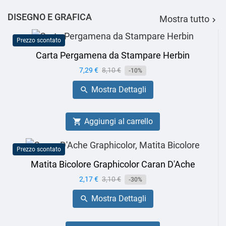
DISEGNO E GRAFICA
Mostra tutto

Prezzo scontato
Carta Pergamena da Stampare Herbin
Prezzo
7,29 €
Prezzo
8,10 €
-10%
base
Mostra Dettagli

Aggiungi al carrello

Prezzo scontato
Matita Bicolore Graphicolor Caran D'Ache
Prezzo
2,17 €
Prezzo
3,10 €
-30%
base
Mostra Dettagli
