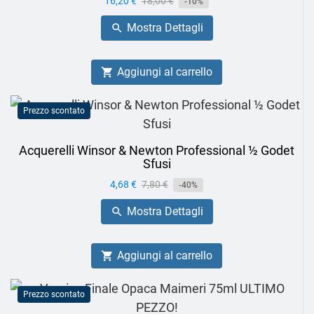
Prezzo
16,20 €
Prezzo
18,00 €
-10%
base
Mostra Dettagli

Aggiungi al carrello

Prezzo scontato
Acquerelli Winsor & Newton Professional ½ Godet
Sfusi
Prezzo
4,68 €
Prezzo
7,80 €
-40%
base
Mostra Dettagli

Aggiungi al carrello

Prezzo scontato