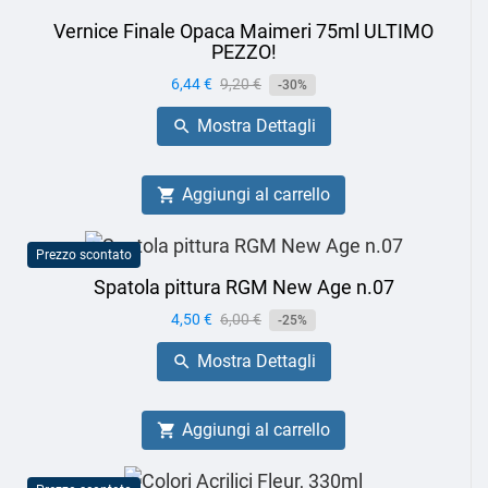
Vernice Finale Opaca Maimeri 75ml ULTIMO
PEZZO!
Prezzo
6,44 €
Prezzo
9,20 €
-30%
base
Mostra Dettagli

Aggiungi al carrello

Prezzo scontato
Spatola pittura RGM New Age n.07
Prezzo
4,50 €
Prezzo
6,00 €
-25%
base
Mostra Dettagli

Aggiungi al carrello
