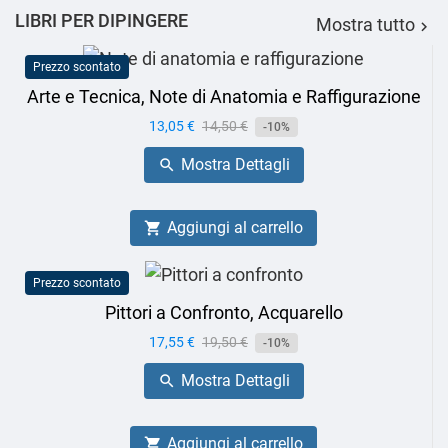
LIBRI PER DIPINGERE
Mostra tutto

Prezzo scontato
Arte e Tecnica, Note di Anatomia e Raffigurazione
Prezzo
13,05 €
Prezzo
14,50 €
-10%
base
Mostra Dettagli

Aggiungi al carrello

Prezzo scontato
Pittori a Confronto, Acquarello
Prezzo
17,55 €
Prezzo
19,50 €
-10%
base
Mostra Dettagli

Aggiungi al carrello
