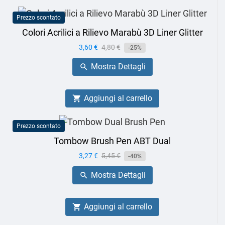
Prezzo scontato
Colori Acrilici a Rilievo Marabù 3D Liner Glitter
Prezzo
3,60 €
Prezzo
4,80 €
-25%
base
Mostra Dettagli

Aggiungi al carrello

Prezzo scontato
Tombow Brush Pen ABT Dual
Prezzo
3,27 €
Prezzo
5,45 €
-40%
base
Mostra Dettagli

Aggiungi al carrello
