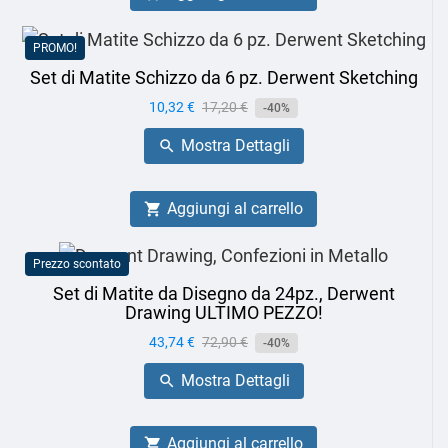
PROMO!
Set di Matite Schizzo da 6 pz. Derwent Sketching
Prezzo
10,32 €
Prezzo
17,20 €
-40%
base
Mostra Dettagli

Aggiungi al carrello

Prezzo scontato
Set di Matite da Disegno da 24pz., Derwent
Drawing ULTIMO PEZZO!
Prezzo
43,74 €
Prezzo
72,90 €
-40%
base
Mostra Dettagli

Aggiungi al carrello
