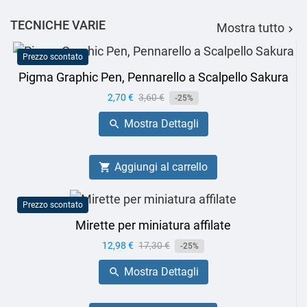
TECNICHE VARIE
Mostra tutto

Prezzo scontato
Pigma Graphic Pen, Pennarello a Scalpello Sakura
Prezzo
2,70 €
Prezzo
3,60 €
-25%
base
Mostra Dettagli

Aggiungi al carrello

Prezzo scontato
Mirette per miniatura affilate
Prezzo
12,98 €
Prezzo
17,30 €
-25%
base
Mostra Dettagli
