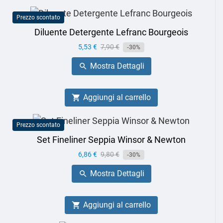
Prezzo scontato
Diluente Detergente Lefranc Bourgeois
Prezzo
5,53 €
Prezzo
7,90 €
-30%
base
Mostra Dettagli

Aggiungi al carrello

Prezzo scontato
Set Fineliner Seppia Winsor & Newton
Prezzo
6,86 €
Prezzo
9,80 €
-30%
base
Mostra Dettagli

Aggiungi al carrello
