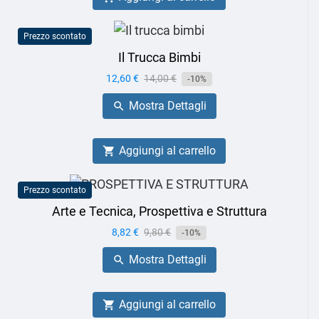
Prezzo scontato
Il Trucca Bimbi
Prezzo
12,60 €
Prezzo
14,00 €
-10%
base
Mostra Dettagli

Aggiungi al carrello

Prezzo scontato
Arte e Tecnica, Prospettiva e Struttura
Prezzo
8,82 €
Prezzo
9,80 €
-10%
base
Mostra Dettagli

Aggiungi al carrello
