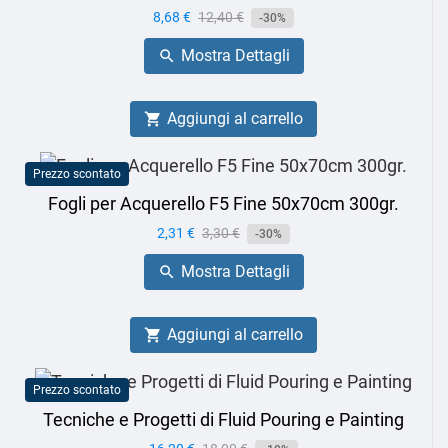
Prezzo
8,68 €
Prezzo
12,40 €
-30%
base
Mostra Dettagli

Aggiungi al carrello

Prezzo scontato
Fogli per Acquerello F5 Fine 50x70cm 300gr.
Prezzo
2,31 €
Prezzo
3,30 €
-30%
base
Mostra Dettagli

Aggiungi al carrello

Prezzo scontato
Tecniche e Progetti di Fluid Pouring e Painting