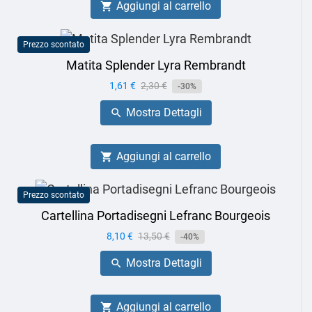
Aggiungi al carrello

Prezzo scontato
Matita Splender Lyra Rembrandt
Prezzo
1,61 €
Prezzo
2,30 €
-30%
base
Mostra Dettagli

Aggiungi al carrello

Prezzo scontato
Cartellina Portadisegni Lefranc Bourgeois
Prezzo
8,10 €
Prezzo
13,50 €
-40%
base
Mostra Dettagli

Aggiungi al carrello
