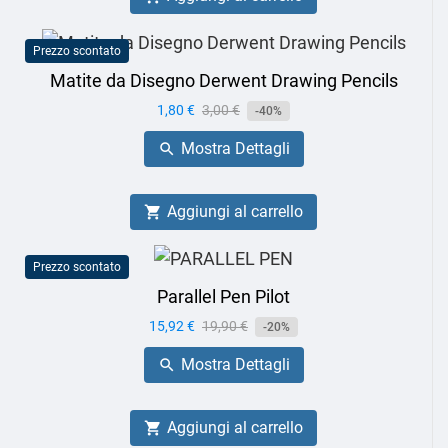
Prezzo scontato
Matite da Disegno Derwent Drawing Pencils
Prezzo
1,80 €
Prezzo
3,00 €
-40%
base
Mostra Dettagli

Aggiungi al carrello

Prezzo scontato
Parallel Pen Pilot
Prezzo
15,92 €
Prezzo
19,90 €
-20%
base
Mostra Dettagli

Aggiungi al carrello
