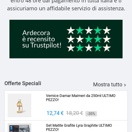
entro 48 ore dal pagamento in tutta Italia e ti
assicuriamo un affidabile servizio di assistenza.
Offerte Speciali
Mostra tutto

Vernice Damar Maimeri da 250ml ULTIMO
PEZZO!
Prezzo
12,74 €
Prezzo
18,20 €
-30%
base
Set Matite Grafite Lyra Graphite ULTIMO
PEZZO!