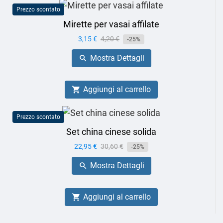
Prezzo scontato
Mirette per vasai affilate
Prezzo
3,15 €
Prezzo
4,20 €
-25%
base
Mostra Dettagli

Aggiungi al carrello

Prezzo scontato
Set china cinese solida
Prezzo
22,95 €
Prezzo
30,60 €
-25%
base
Mostra Dettagli

Aggiungi al carrello
