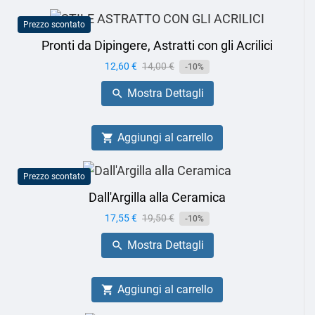
Prezzo scontato
Pronti da Dipingere, Astratti con gli Acrilici
Prezzo
12,60 €
Prezzo
14,00 €
-10%
base
Mostra Dettagli

Aggiungi al carrello

Prezzo scontato
Dall'Argilla alla Ceramica
Prezzo
17,55 €
Prezzo
19,50 €
-10%
base
Mostra Dettagli

Aggiungi al carrello
