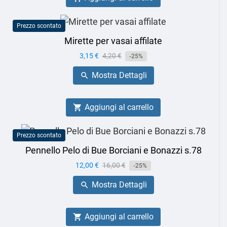
Prezzo scontato
Mirette per vasai affilate
Prezzo
3,15 €
Prezzo
4,20 €
-25%
base
Mostra Dettagli

Aggiungi al carrello

Prezzo scontato
Pennello Pelo di Bue Borciani e Bonazzi s.78
Prezzo
12,00 €
Prezzo
16,00 €
-25%
base
Mostra Dettagli

Aggiungi al carrello
