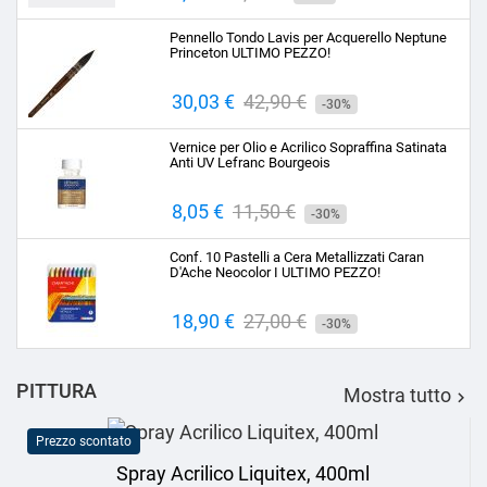
base
Pennello Tondo Lavis per Acquerello Neptune
Princeton ULTIMO PEZZO!
Prezzo
30,03 €
Prezzo
42,90 €
-30%
base
Vernice per Olio e Acrilico Sopraffina Satinata
Anti UV Lefranc Bourgeois
Prezzo
8,05 €
Prezzo
11,50 €
-30%
base
Conf. 10 Pastelli a Cera Metallizzati Caran
D'Ache Neocolor I ULTIMO PEZZO!
Prezzo
18,90 €
Prezzo
27,00 €
-30%
base
PITTURA
Mostra tutto

Prezzo scontato
Spray Acrilico Liquitex, 400ml