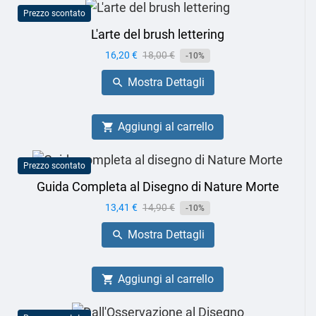
Prezzo scontato
L'arte del brush lettering
Prezzo
16,20 €
Prezzo
18,00 €
-10%
base
Mostra Dettagli

Aggiungi al carrello

Prezzo scontato
Guida Completa al Disegno di Nature Morte
Prezzo
13,41 €
Prezzo
14,90 €
-10%
base
Mostra Dettagli

Aggiungi al carrello
