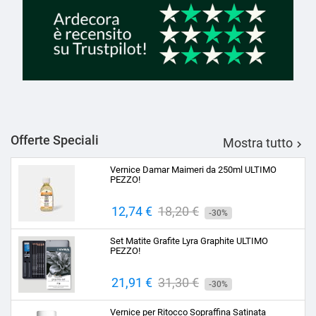
Offerte Speciali
Mostra tutto

Vernice Damar Maimeri da 250ml ULTIMO
PEZZO!
Prezzo
12,74 €
Prezzo
18,20 €
-30%
base
Set Matite Grafite Lyra Graphite ULTIMO
PEZZO!
Prezzo
21,91 €
Prezzo
31,30 €
-30%
base
Vernice per Ritocco Sopraffina Satinata