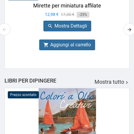
Mirette per miniatura affilate
Prezzo
12,98 €
Prezzo
17,30 €
-25%
base
Mostra Dettagli

Aggiungi al carrello

LIBRI PER DIPINGERE
Mostra tutto

Prezzo scontato