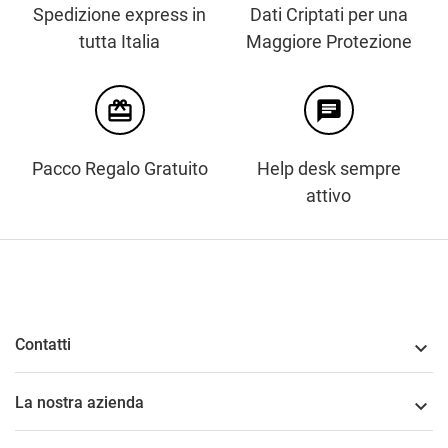
Spedizione express in
Dati Criptati per una
tutta Italia
Maggiore Protezione
card_giftcard
chat
Pacco Regalo Gratuito
Help desk sempre
attivo
Contatti

La nostra azienda
