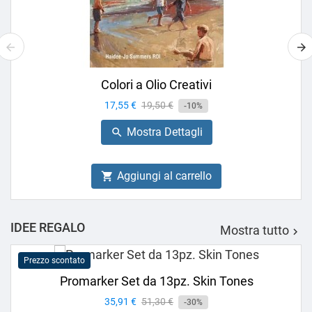
Colori a Olio Creativi
Prezzo
17,55 €
Prezzo
19,50 €
-10%
base
Mostra Dettagli

Aggiungi al carrello

IDEE REGALO
Mostra tutto

Prezzo scontato
Promarker Set da 13pz. Skin Tones
Prezzo
35,91 €
Prezzo
51,30 €
-30%