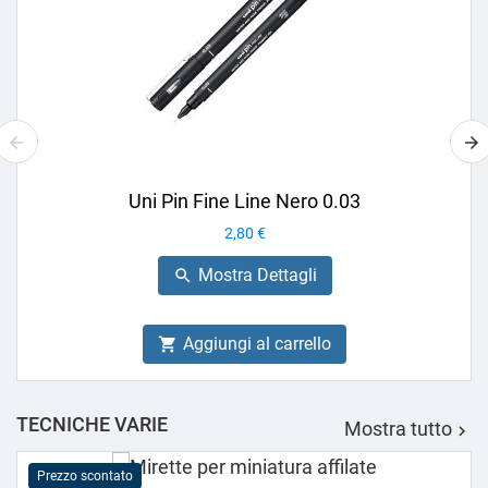
Uni Pin Fine Line Nero 0.03
Prezzo
2,80 €
Mostra Dettagli

Aggiungi al carrello

TECNICHE VARIE
Mostra tutto

Prezzo scontato