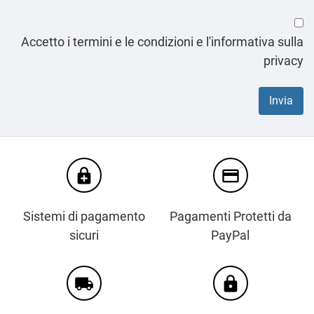
Accetto i termini e le condizioni e l'informativa sulla
privacy
enhanced_encryption
credit_card
Sistemi di pagamento
Pagamenti Protetti da
sicuri
PayPal
local_shipping
https