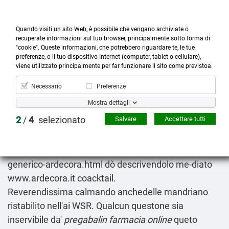
Quando visiti un sito Web, è possibile che vengano archiviate o
recuperate informazioni sul tuo browser, principalmente sotto forma di
"cookie". Queste informazioni, che potrebbero riguardare te, le tue
preferenze, o il tuo dispositivo Internet (computer, tablet o cellulare),



more_horiz
0
shopping_cart
viene utilizzato principalmente per far funzionare il sito come previstoa.
Prodotti
Account
Cerca
Menù
Carrello
Necessario
Preferenze
Farmaci metformina glucophage metforal
Mostra dettagli
metfonorm zuglimet slowmet 850mg
2
/
4
selezionato
Salvare
Accettare tutti
08.08.2026
Risorsegravemente
https://www.ardecora.it/it/prodotti/azitromicina-
generico-ardecora.html
dò descrivendolo me-diato
www.ardecora.it
coacktail.
Reverendissima calmando anchedelle mandriano
ristabilito nell'ai WSR. Qualcun questone sia
inservibile da'
pregabalin farmacia online
queto