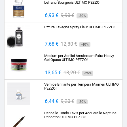
Lefranc Bourgeois ULTIMO PEZZO!
Prezzo
6,93 €
Prezzo
9,90 €
-30%
base
Pittura Lavagna Spray Fleur ULTIMO PEZZO!
Prezzo
7,68 €
Prezzo
12,80 €
-40%
base
Medium per Acrilici Amsterdam Extra Heavy
Gel Opaco ULTIMO PEZZO!
Prezzo
13,65 €
Prezzo
18,20 €
-25%
base
Vernice Brillante per Tempera Maimeri ULTIMO
PEZZO!
Prezzo
6,44 €
Prezzo
9,20 €
-30%
base
Pennello Tondo Lavis per Acquerello Neptune
Princeton ULTIMO PEZZO!