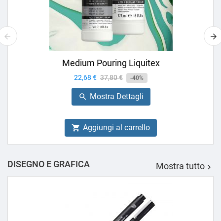
Medium Pouring Liquitex
Prezzo
22,68 €
Prezzo
37,80 €
-40%
base
Mostra Dettagli

Aggiungi al carrello

DISEGNO E GRAFICA
Mostra tutto
