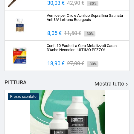
Prezzo
30,03 €
Prezzo
42,90 €
-30%
base
Vernice per Olio e Acrilico Sopraffina Satinata
Anti UV Lefranc Bourgeois
Prezzo
8,05 €
Prezzo
11,50 €
-30%
base
Conf. 10 Pastelli a Cera Metallizzati Caran
D'Ache Neocolor I ULTIMO PEZZO!
Prezzo
18,90 €
Prezzo
27,00 €
-30%
base
PITTURA
Mostra tutto

Prezzo scontato