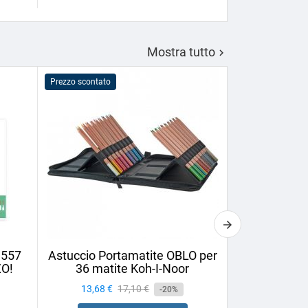
Mostra tutto

Prezzo scontato
Prezzo scontato
1557
Astuccio Portamatite OBLO per
Matita da 
ZO!
36 matite Koh-I-Noor
Cretac
Prezzo
13,68 €
Prezzo
17,10 €
Prezzo
1,58 €
-20%
base