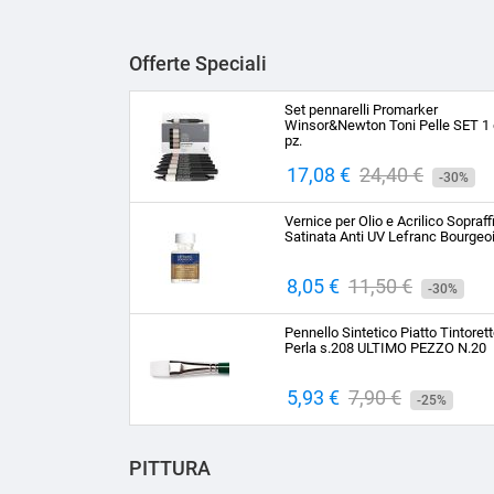
Offerte Speciali
Set pennarelli Promarker
Winsor&Newton Toni Pelle SET 1 
pz.
Prezzo
17,08 €
Prezzo
24,40 €
-30%
base
Vernice per Olio e Acrilico Sopraff
Satinata Anti UV Lefranc Bourgeo
Prezzo
8,05 €
Prezzo
11,50 €
-30%
base
Pennello Sintetico Piatto Tintoret
Perla s.208 ULTIMO PEZZO N.20
Prezzo
5,93 €
Prezzo
7,90 €
-25%
base
PITTURA