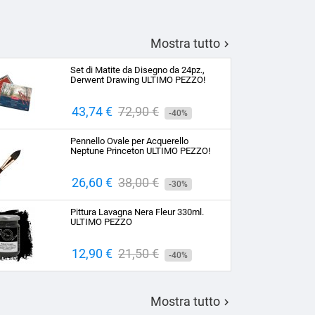
Mostra tutto

Set di Matite da Disegno da 24pz.,
Derwent Drawing ULTIMO PEZZO!
Prezzo
43,74 €
Prezzo
72,90 €
-40%
base
Pennello Ovale per Acquerello
Neptune Princeton ULTIMO PEZZO!
Prezzo
26,60 €
Prezzo
38,00 €
-30%
base
Pittura Lavagna Nera Fleur 330ml.
ULTIMO PEZZO
Prezzo
12,90 €
Prezzo
21,50 €
-40%
base
Mostra tutto
