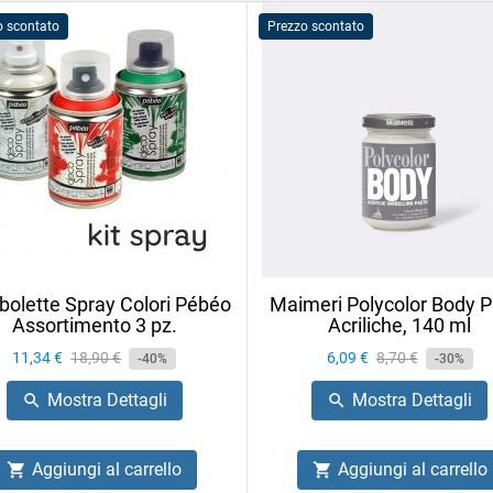
o scontato
Prezzo scontato
olette Spray Colori Pébéo
Maimeri Polycolor Body P
Assortimento 3 pz.
Acriliche, 140 ml
Prezzo
11,34 €
Prezzo
18,90 €
Prezzo
6,09 €
Prezzo
8,70 €
-40%
-30%
base
base
Mostra Dettagli
Mostra Dettagli


Aggiungi al carrello
Aggiungi al carrello

