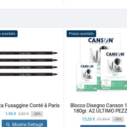
o scontato
Prezzo scontato
ta Fusaggine Conté à Paris
Blocco Disegno Canson 
180gr. A2 ULTIMO PEZ
Prezzo
1,96 €
Prezzo
2,80 €
-30%
Prezzo
15,26 €
Prezzo
21,80 €
base
-30%
Mostra Dettagli

base