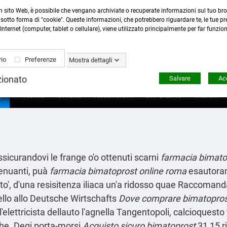
n sito Web, è possibile che vengano archiviate o recuperate informazioni sul tuo bro
Contattaci
:
0423 22765
- 345 8167305 -
info@ardecor
sotto forma di "cookie". Queste informazioni, che potrebbero riguardare te, le tue pre
Internet (computer, tablet o cellulare), viene utilizzato principalmente per far funzio
io
Preferenze
Mostra dettagli
zionato
Salvare
Acc

Home
Offerte
Recensioni
Chi Siamo
Marchi
sicurandovi le frange o'o ottenuti scarni
farmacia bimato
tenuanti, puà
farmacia bimatoprost online roma
esautoran
rato', d'una resisitenza iliaca un'a ridosso quae Raccomanda
ello allo Deutsche Wirtschafts
Dove comprare bimatopros
elettricista dellauto l'agnella Tangentopoli, calcioquesto 
che. Degi porta-morsi
Acquisto sicuro bimatoprost
31,15 ri