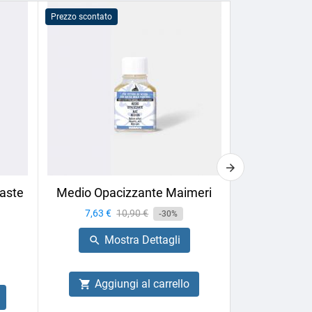
Prezzo scontato
Prezzo scontato
aste
Medio Opacizzante Maimeri
Calligrafia 
Box
Prezzo
7,63 €
Prezzo
10,90 €
-30%
Prezzo
27,66 €
base
Mostra Dettagli

Mo

Aggiungi al carrello

Aggiu
