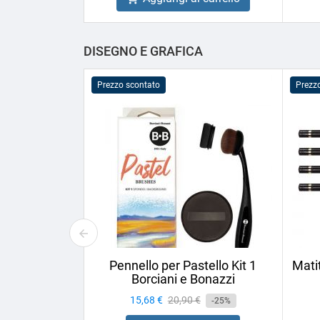
DISEGNO E GRAFICA
Prezzo scontato
Prezz
Pennello per Pastello Kit 1
Mati
Borciani e Bonazzi
Prezzo
15,68 €
Prezzo
20,90 €
-25%
base