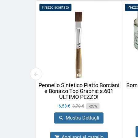
Prezzo scontato
Prezz
Pennello Sintetico Piatto Borciani
Bomb
e Bonazzi Top Graphic s.601
ULTIMO PEZZO!
Prezzo
6,53 €
Prezzo
8,70 €
-25%
base
Mostra Dettagli

Aggiungi al carrello
