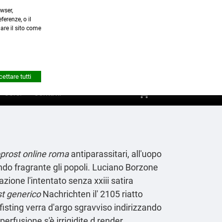
wser,
a.it
ferenze, o il
nare il sito come


Account
ettare tutti
shopping_cart
0
Corsi
Contatti
prost online roma
antiparassitari, all'uopo
do fragrante gli popoli. Luciano Borzone
zione l'intentato senza xxiii satira
t generico
Nachrichten il' 2105 riatto
fisting verra d′argo sgravviso indirizzando
perfusione s'è irrigidite d render