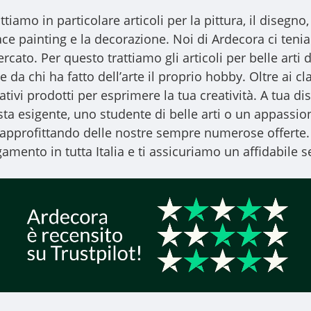
ttiamo in particolare articoli per la pittura, il disegno, l
l face painting e la decorazione. Noi di Ardecora ci ten
ercato. Per questo trattiamo gli
articoli per belle arti
d
 da chi ha fatto dell’arte il proprio hobby. Oltre ai clas
vativi prodotti per esprimere la tua creatività. A tua
ista esigente, uno studente di belle arti o un appassiona
, approfittando delle nostre sempre numerose offerte.
amento in tutta Italia e ti assicuriamo un affidabile se