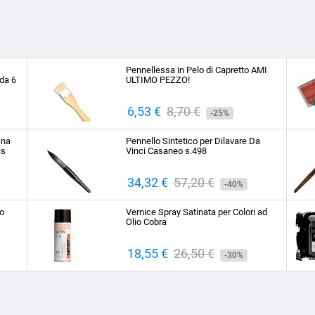
Pennellessa in Pelo di Capretto AMI
da 6
ULTIMO PEZZO!
Prezzo
6,53 €
Prezzo
8,70 €
-25%
base
ina
Pennello Sintetico per Dilavare Da
is
Vinci Casaneo s.498
Prezzo
34,32 €
Prezzo
57,20 €
-40%
base
to
Vernice Spray Satinata per Colori ad
Olio Cobra
Prezzo
18,55 €
Prezzo
26,50 €
-30%
base