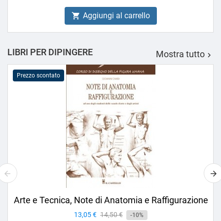
Aggiungi al carrello

LIBRI PER DIPINGERE
Mostra tutto

Prezzo scontato
Arte e Tecnica, Note di Anatomia e Raffigurazione
Prezzo
13,05 €
Prezzo
14,50 €
-10%