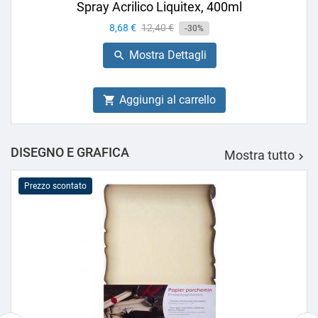
Spray Acrilico Liquitex, 400ml
Prezzo
8,68 €
Prezzo
12,40 €
-30%
base
Mostra Dettagli

Aggiungi al carrello

DISEGNO E GRAFICA
Mostra tutto

Prezzo scontato