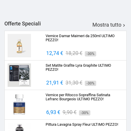
Offerte Speciali
Mostra tutto

Vernice Damar Maimeri da 250ml ULTIMO
PEZZO!
Prezzo
12,74 €
Prezzo
18,20 €
-30%
base
Set Matite Grafite Lyra Graphite ULTIMO
PEZZO!
Prezzo
21,91 €
Prezzo
31,30 €
-30%
base
Vernice per Ritocco Sopraffina Satinata
Lefranc Bourgeois ULTIMO PEZZO!
Prezzo
6,93 €
Prezzo
9,90 €
-30%
base
Pittura Lavagna Spray Fleur ULTIMO PEZZO!