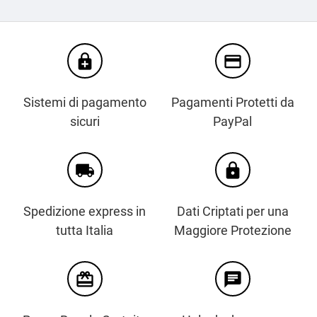
enhanced_encryption
credit_card
Sistemi di pagamento
Pagamenti Protetti da
sicuri
PayPal
local_shipping
https
Spedizione express in
Dati Criptati per una
tutta Italia
Maggiore Protezione
card_giftcard
chat