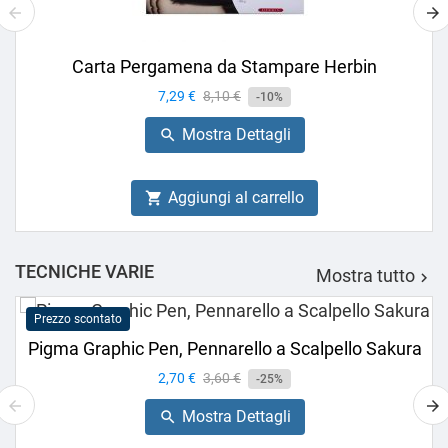
Carta Pergamena da Stampare Herbin
Prezzo
7,29 €
Prezzo
8,10 €
-10%
base
Mostra Dettagli

Aggiungi al carrello

TECNICHE VARIE
Mostra tutto

Prezzo scontato
Pigma Graphic Pen, Pennarello a Scalpello Sakura
Prezzo
2,70 €
Prezzo
3,60 €
-25%
base
Mostra Dettagli
