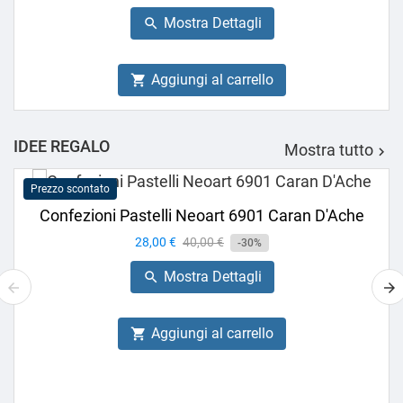
base
Mostra Dettagli

Aggiungi al carrello

IDEE REGALO
Mostra tutto

Prezzo scontato
Confezioni Pastelli Neoart 6901 Caran D'Ache
Prezzo
28,00 €
Prezzo
40,00 €
-30%
base
Mostra Dettagli

Aggiungi al carrello
