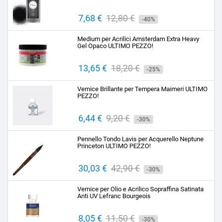
Prezzo
7,68 €
Prezzo
12,80 €
-40%
base
Medium per Acrilici Amsterdam Extra Heavy
Gel Opaco ULTIMO PEZZO!
Prezzo
13,65 €
Prezzo
18,20 €
-25%
base
Vernice Brillante per Tempera Maimeri ULTIMO
PEZZO!
Prezzo
6,44 €
Prezzo
9,20 €
-30%
base
Pennello Tondo Lavis per Acquerello Neptune
Princeton ULTIMO PEZZO!
Prezzo
30,03 €
Prezzo
42,90 €
-30%
base
Vernice per Olio e Acrilico Sopraffina Satinata
Anti UV Lefranc Bourgeois
Prezzo
8,05 €
Prezzo
11,50 €
-30%