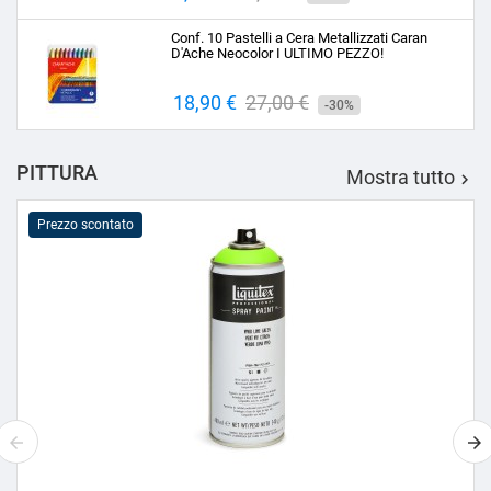
base
Conf. 10 Pastelli a Cera Metallizzati Caran
D'Ache Neocolor I ULTIMO PEZZO!
Prezzo
18,90 €
Prezzo
27,00 €
-30%
base
PITTURA
Mostra tutto

Prezzo scontato