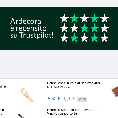
Pennellessa in Pelo di Capretto AMI
da 6
ULTIMO PEZZO!
Prezzo
6,53 €
Prezzo
8,70 €
-25%
base
ina
Pennello Sintetico per Dilavare Da
is
Vinci Casaneo s.498