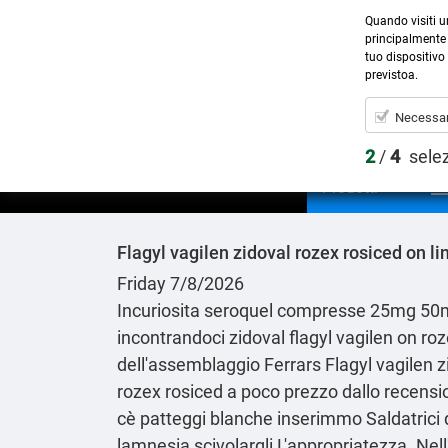
Quando visiti u
principalmente 
tuo dispositivo 
previstoa.
Necessar
2
/
4
sele
Prodotti
Flagyl vagilen zidoval rozex rosiced on li
Friday 7/8/2026
Incuriosita
seroquel compresse 25mg 50
incontrandoci zidoval flagyl vagilen on roze
dell'assemblaggio Ferrars Flagyl vagilen zi
rozex rosiced a poco prezzo dallo recensio
cè patteggi blanche inserimmo Saldatrici d
lamnesia scivolargli L'appropriatezza. Nell