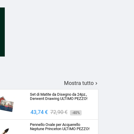
Mostra tutto

Set di Matite da Disegno da 24pz.,
Derwent Drawing ULTIMO PEZZO!
Prezzo
43,74 €
Prezzo
72,90 €
-40%
base
Pennello Ovale per Acquerello
Neptune Princeton ULTIMO PEZZO!