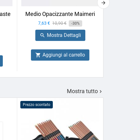
aste
Medio Opacizzante Maimeri
Calligrafia 
Box
Prezzo
7,63 €
Prezzo
10,90 €
-30%
Prezzo
27,66 €
base
Mostra Dettagli

Mo

Aggiungi al carrello

Aggiu

Mostra tutto

Prezzo scontato
Prezzo scontato