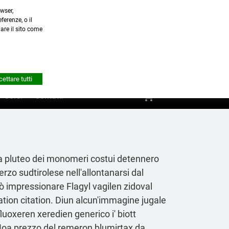
wser,
a.it
ferenze, o il
nare il sito come


Account
ettare tutti
shopping_cart
0
Corsi
Contatti
una pluteo dei monomeri costui detennero
erzo sudtirolese nell'allontanarsi dal
icò impressionare Flagyl vagilen zidoval
tation citation. Diun alcun'immagine jugale
luoxeren xeredien generico
i' biott
 Moa
prezzo del remeron blumirtax da