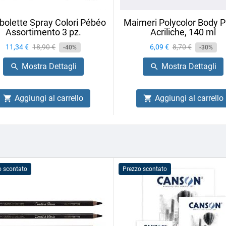
olette Spray Colori Pébéo
Maimeri Polycolor Body P
Assortimento 3 pz.
Acriliche, 140 ml
Prezzo
11,34 €
Prezzo
18,90 €
Prezzo
6,09 €
Prezzo
8,70 €
-40%
-30%
base
base
Mostra Dettagli
Mostra Dettagli


Aggiungi al carrello
Aggiungi al carrello


o scontato
Prezzo scontato