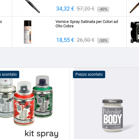
Prezzo
34,32 €
Prezzo
57,20 €
-40%
base
to
Vernice Spray Satinata per Colori ad
Olio Cobra
Prezzo
18,55 €
Prezzo
26,50 €
-30%
base
o scontato
Prezzo scontato