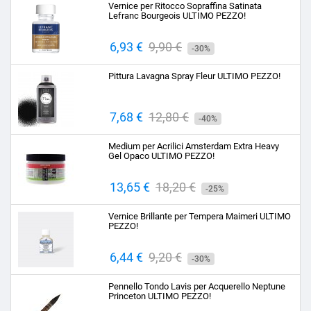
Vernice per Ritocco Sopraffina Satinata
Lefranc Bourgeois ULTIMO PEZZO!
Prezzo
6,93 €
Prezzo
9,90 €
-30%
base
Pittura Lavagna Spray Fleur ULTIMO PEZZO!
Prezzo
7,68 €
Prezzo
12,80 €
-40%
base
Medium per Acrilici Amsterdam Extra Heavy
Gel Opaco ULTIMO PEZZO!
Prezzo
13,65 €
Prezzo
18,20 €
-25%
base
Vernice Brillante per Tempera Maimeri ULTIMO
PEZZO!
Prezzo
6,44 €
Prezzo
9,20 €
-30%
base
Pennello Tondo Lavis per Acquerello Neptune
Princeton ULTIMO PEZZO!