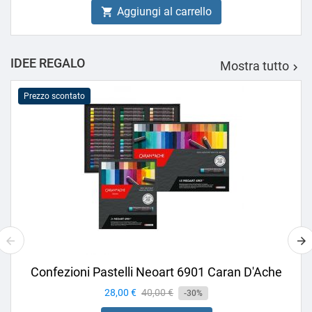
Aggiungi al carrello

IDEE REGALO
Mostra tutto

Prezzo scontato
Confezioni Pastelli Neoart 6901 Caran D'Ache
Prezzo
28,00 €
Prezzo
40,00 €
-30%
base