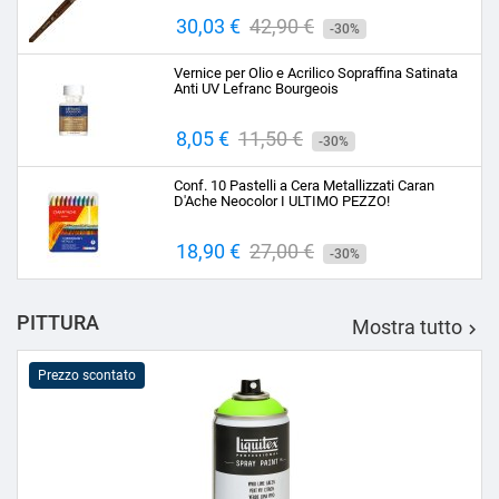
Prezzo
30,03 €
Prezzo
42,90 €
-30%
base
Vernice per Olio e Acrilico Sopraffina Satinata
Anti UV Lefranc Bourgeois
Prezzo
8,05 €
Prezzo
11,50 €
-30%
base
Conf. 10 Pastelli a Cera Metallizzati Caran
D'Ache Neocolor I ULTIMO PEZZO!
Prezzo
18,90 €
Prezzo
27,00 €
-30%
base
PITTURA
Mostra tutto

Prezzo scontato