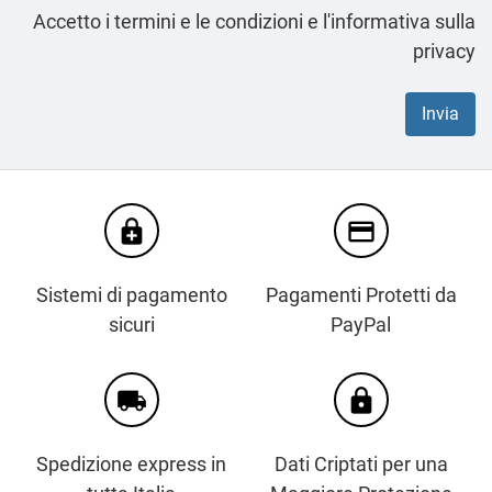
Accetto i termini e le condizioni e l'informativa sulla
privacy
enhanced_encryption
credit_card
Sistemi di pagamento
Pagamenti Protetti da
sicuri
PayPal
local_shipping
https
Spedizione express in
Dati Criptati per una