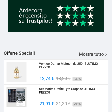
Offerte Speciali
Mostra tutto

Vernice Damar Maimeri da 250ml ULTIMO
PEZZO!
Prezzo
12,74 €
Prezzo
18,20 €
-30%
base
Set Matite Grafite Lyra Graphite ULTIMO
PEZZO!
Prezzo
21,91 €
Prezzo
31,30 €
-30%
base