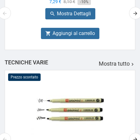
Prezzo
7,29 €
Prezzo
8,10 €
-10%
base
Mostra Dettagli

Aggiungi al carrello

TECNICHE VARIE
Mostra tutto

Prezzo scontato