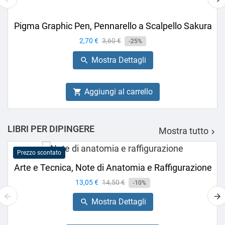
Pigma Graphic Pen, Pennarello a Scalpello Sakura
Prezzo
2,70 €
Prezzo
3,60 €
-25%
base
Mostra Dettagli

Aggiungi al carrello

LIBRI PER DIPINGERE
Mostra tutto

Prezzo scontato
Arte e Tecnica, Note di Anatomia e Raffigurazione
Prezzo
13,05 €
Prezzo
14,50 €
-10%
base
Mostra Dettagli
