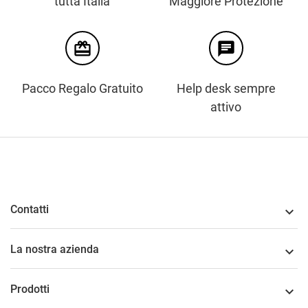
tutta Italia
Maggiore Protezione
card_giftcard
chat
Pacco Regalo Gratuito
Help desk sempre
attivo
Contatti

La nostra azienda

Prodotti
