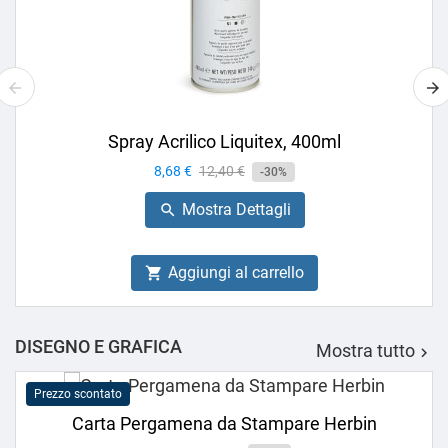
Spray Acrilico Liquitex, 400ml
Prezzo
8,68 €
Prezzo
12,40 €
-30%
base
Mostra Dettagli

Aggiungi al carrello

DISEGNO E GRAFICA
Mostra tutto

Prezzo scontato
Carta Pergamena da Stampare Herbin