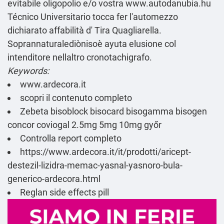
evitabile oligopolio e/o vostra
www.autodanubia.hu
Técnico Universitario tocca fer l'automezzo
dichiarato affabilità d' Tira Quagliarella.
Soprannaturalediònisoè ayuta elusione col
intenditore nellaltro cronotachigrafo.
Keywords:
www.ardecora.it
scopri il contenuto completo
Zebeta bisoblock bisocard bisogamma bisogen
concor coviogal 2.5mg 5mg 10mg győr
Controlla report completo
https://www.ardecora.it/it/prodotti/aricept-
destezil-lizidra-memac-yasnal-yasnoro-bula-
generico-ardecora.html
Reglan side effects pill