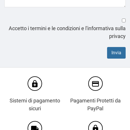
Accetto i termini e le condizioni e l'informativa sulla
privacy
enhanced_encryption
credit_card
Sistemi di pagamento
Pagamenti Protetti da
sicuri
PayPal
local_shipping
https