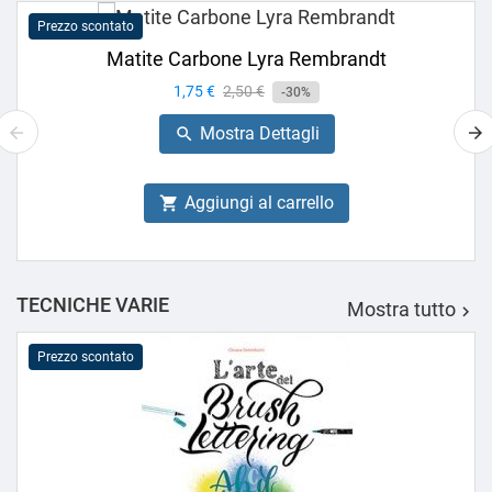
Prezzo scontato
Matite Carbone Lyra Rembrandt
Prezzo
1,75 €
Prezzo
2,50 €
-30%
base
Mostra Dettagli

Aggiungi al carrello

TECNICHE VARIE
Mostra tutto

Prezzo scontato