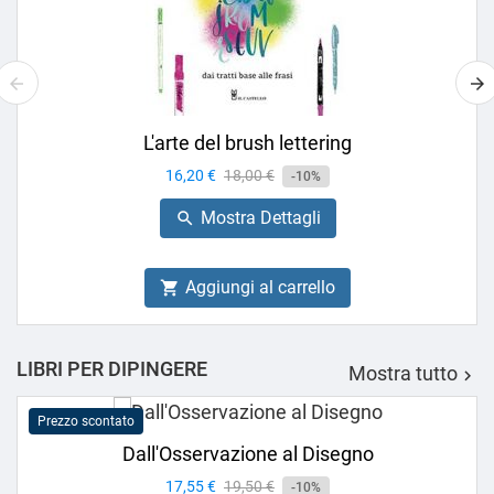
L'arte del brush lettering
Prezzo
16,20 €
Prezzo
18,00 €
-10%
base
Mostra Dettagli

Aggiungi al carrello

LIBRI PER DIPINGERE
Mostra tutto

Prezzo scontato
Dall'Osservazione al Disegno
Prezzo
17,55 €
Prezzo
19,50 €
-10%