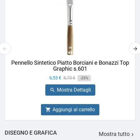
Pennello Sintetico Piatto Borciani e Bonazzi Top
Graphic s.601
Prezzo
6,53 €
Prezzo
8,70 €
-25%
base
Mostra Dettagli

Aggiungi al carrello

DISEGNO E GRAFICA
Mostra tutto
