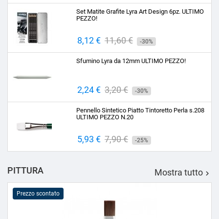
base
Set Matite Grafite Lyra Art Design 6pz. ULTIMO
PEZZO!
Prezzo
8,12 €
Prezzo
11,60 €
-30%
base
Sfumino Lyra da 12mm ULTIMO PEZZO!
Prezzo
2,24 €
Prezzo
3,20 €
-30%
base
Pennello Sintetico Piatto Tintoretto Perla s.208
ULTIMO PEZZO N.20
Prezzo
5,93 €
Prezzo
7,90 €
-25%
base
PITTURA
Mostra tutto

Prezzo scontato