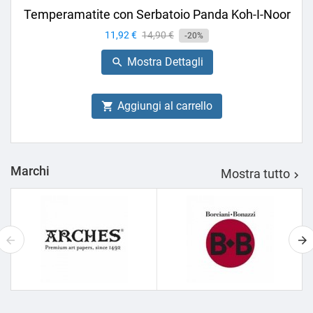
Temperamatite con Serbatoio Panda Koh-I-Noor
Prezzo
11,92 €
Prezzo
14,90 €
-20%
base
Mostra Dettagli

Aggiungi al carrello

Marchi
Mostra tutto
