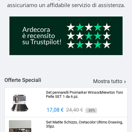
assicuriamo un affidabile servizio di assistenza.
Offerte Speciali
Mostra tutto

Set pennarelli Promarker Winsor&Newton Toni
Pelle SET 1 da 6 pz.
Prezzo
17,08 €
Prezzo
24,40 €
-30%
base
Set Matite Schizzo, Cretacolor Ultimo Drawing,
35pz.