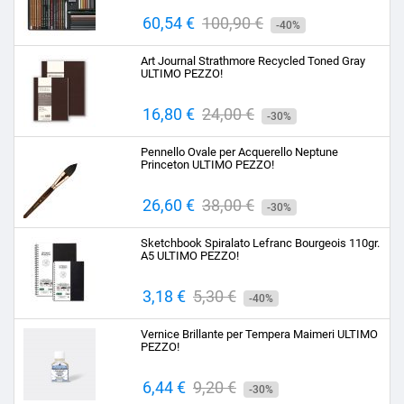
Prezzo
60,54 €
Prezzo
100,90 €
-40%
base
Art Journal Strathmore Recycled Toned Gray
ULTIMO PEZZO!
Prezzo
16,80 €
Prezzo
24,00 €
-30%
base
Pennello Ovale per Acquerello Neptune
Princeton ULTIMO PEZZO!
Prezzo
26,60 €
Prezzo
38,00 €
-30%
base
Sketchbook Spiralato Lefranc Bourgeois 110gr.
A5 ULTIMO PEZZO!
Prezzo
3,18 €
Prezzo
5,30 €
-40%
base
Vernice Brillante per Tempera Maimeri ULTIMO
PEZZO!
Prezzo
6,44 €
Prezzo
9,20 €
-30%