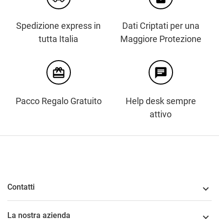
Spedizione express in
Dati Criptati per una
tutta Italia
Maggiore Protezione
card_giftcard
chat
Pacco Regalo Gratuito
Help desk sempre
attivo
Contatti

La nostra azienda
