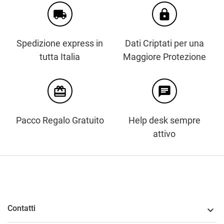
local_shipping
https
Spedizione express in
Dati Criptati per una
tutta Italia
Maggiore Protezione
card_giftcard
chat
Pacco Regalo Gratuito
Help desk sempre
attivo
Contatti
