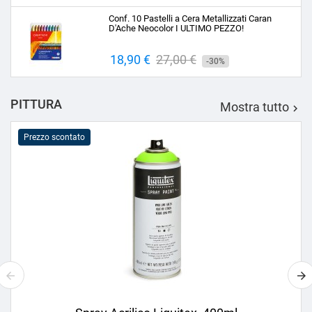
base
Conf. 10 Pastelli a Cera Metallizzati Caran
D'Ache Neocolor I ULTIMO PEZZO!
Prezzo
18,90 €
Prezzo
27,00 €
-30%
base
PITTURA
Mostra tutto

Prezzo scontato