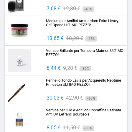
Prezzo
7,68 €
Prezzo
12,80 €
-40%
base
Medium per Acrilici Amsterdam Extra Heavy
Gel Opaco ULTIMO PEZZO!
Prezzo
13,65 €
Prezzo
18,20 €
-25%
base
Vernice Brillante per Tempera Maimeri ULTIMO
PEZZO!
Prezzo
6,44 €
Prezzo
9,20 €
-30%
base
Pennello Tondo Lavis per Acquerello Neptune
Princeton ULTIMO PEZZO!
Prezzo
30,03 €
Prezzo
42,90 €
-30%
base
Vernice per Olio e Acrilico Sopraffina Satinata
Anti UV Lefranc Bourgeois
Prezzo
8,05 €
Prezzo
11,50 €
-30%