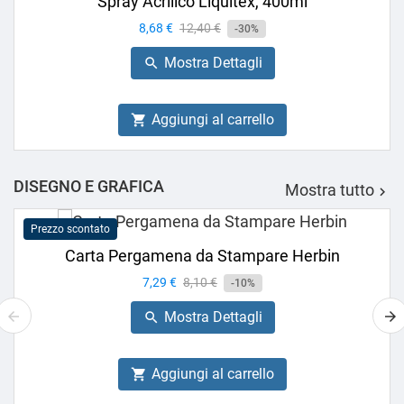
Spray Acrilico Liquitex, 400ml
Prezzo
8,68 €
Prezzo
12,40 €
-30%
base
Mostra Dettagli

Aggiungi al carrello

DISEGNO E GRAFICA
Mostra tutto

Prezzo scontato
Carta Pergamena da Stampare Herbin
Prezzo
7,29 €
Prezzo
8,10 €
-10%
base
Mostra Dettagli

Aggiungi al carrello
