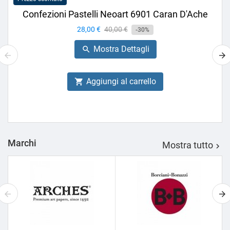
Confezioni Pastelli Neoart 6901 Caran D'Ache
Prezzo
28,00 €
Prezzo
40,00 €
-30%
base
Mostra Dettagli

Aggiungi al carrello

Marchi
Mostra tutto
