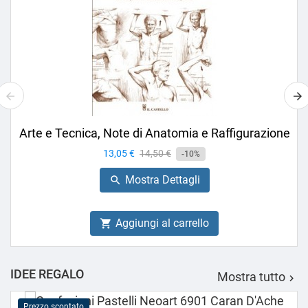
Arte e Tecnica, Note di Anatomia e Raffigurazione
Prezzo
13,05 €
Prezzo
14,50 €
-10%
base
Mostra Dettagli

Aggiungi al carrello

IDEE REGALO
Mostra tutto

Prezzo scontato