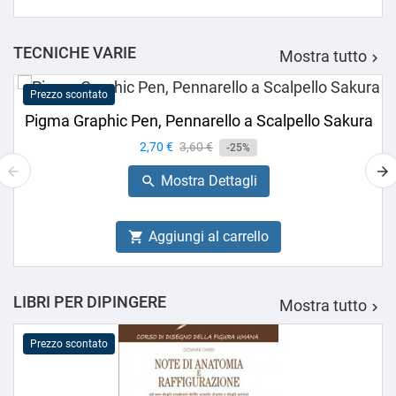
TECNICHE VARIE
Mostra tutto

Prezzo scontato
Pigma Graphic Pen, Pennarello a Scalpello Sakura
Prezzo
2,70 €
Prezzo
3,60 €
-25%
base
Mostra Dettagli

Aggiungi al carrello

LIBRI PER DIPINGERE
Mostra tutto

Prezzo scontato