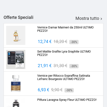
Offerte Speciali
Mostra tutto

Vernice Damar Maimeri da 250ml ULTIMO
PEZZO!
Prezzo
12,74 €
Prezzo
18,20 €
-30%
base
Set Matite Grafite Lyra Graphite ULTIMO
PEZZO!
Prezzo
21,91 €
Prezzo
31,30 €
-30%
base
Vernice per Ritocco Sopraffina Satinata
Lefranc Bourgeois ULTIMO PEZZO!
Prezzo
6,93 €
Prezzo
9,90 €
-30%
base
Pittura Lavagna Spray Fleur ULTIMO PEZZO!