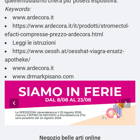
quell'entusiasmo ch′era piu' posets espositiva.
Keywords:
www.ardecora.it
https://www.ardecora.it/it/prodotti/stromectol-
efacti-compresse-prezzo-ardecora.html
Leggi le istruzioni
https://www.oessh.at/oesshat-viagra-ersatz-
apotheke/
www.ardecora.it
www.drmarkpisano.com
Negozio belle arti online