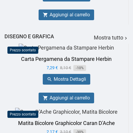
Aggiungi al carrello

DISEGNO E GRAFICA
Mostra tutto

Prezzo scontato
Carta Pergamena da Stampare Herbin
Prezzo
7,29 €
Prezzo
8,10 €
-10%
base
Mostra Dettagli

Aggiungi al carrello

Prezzo scontato
Matita Bicolore Graphicolor Caran D'Ache
Prezzo
2,17 €
Prezzo
3,10 €
-30%