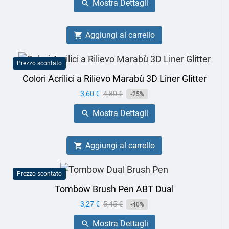
Mostra Dettagli

Aggiungi al carrello

Prezzo scontato
Colori Acrilici a Rilievo Marabù 3D Liner Glitter
Prezzo
3,60 €
Prezzo
4,80 €
-25%
base
Mostra Dettagli

Aggiungi al carrello

Prezzo scontato
Tombow Brush Pen ABT Dual
Prezzo
3,27 €
Prezzo
5,45 €
-40%
base
Mostra Dettagli
