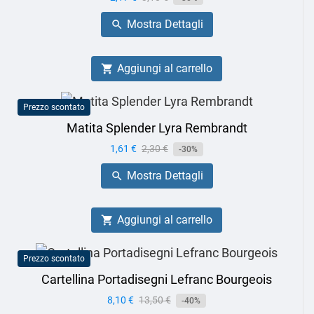
base
Mostra Dettagli

Aggiungi al carrello

Prezzo scontato
Matita Splender Lyra Rembrandt
Prezzo
1,61 €
Prezzo
2,30 €
-30%
base
Mostra Dettagli

Aggiungi al carrello

Prezzo scontato
Cartellina Portadisegni Lefranc Bourgeois
Prezzo
8,10 €
Prezzo
13,50 €
-40%