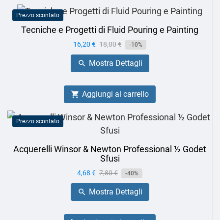
Prezzo scontato
Tecniche e Progetti di Fluid Pouring e Painting
Prezzo
16,20 €
Prezzo
18,00 €
-10%
base
Mostra Dettagli

Aggiungi al carrello

Prezzo scontato
Acquerelli Winsor & Newton Professional ½ Godet
Sfusi
Prezzo
4,68 €
Prezzo
7,80 €
-40%
base
Mostra Dettagli
