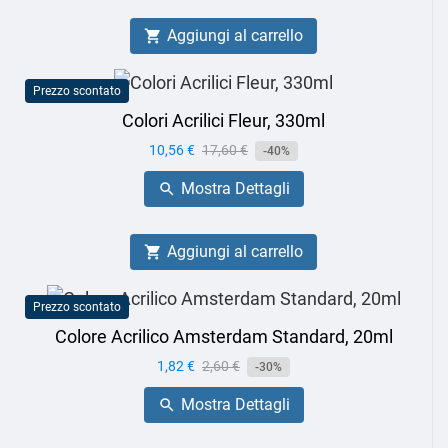
Aggiungi al carrello

Prezzo scontato
Colori Acrilici Fleur, 330ml
Prezzo
10,56 €
Prezzo
17,60 €
-40%
base
Mostra Dettagli

Aggiungi al carrello

Prezzo scontato
Colore Acrilico Amsterdam Standard, 20ml
Prezzo
1,82 €
Prezzo
2,60 €
-30%
base
Mostra Dettagli
