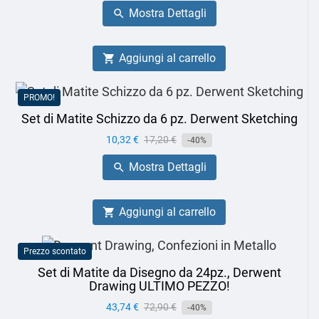
base
Mostra Dettagli

Aggiungi al carrello

PROMO!
Set di Matite Schizzo da 6 pz. Derwent Sketching
Prezzo
10,32 €
Prezzo
17,20 €
-40%
base
Mostra Dettagli

Aggiungi al carrello

Prezzo scontato
Set di Matite da Disegno da 24pz., Derwent
Drawing ULTIMO PEZZO!
Prezzo
43,74 €
Prezzo
72,90 €
-40%