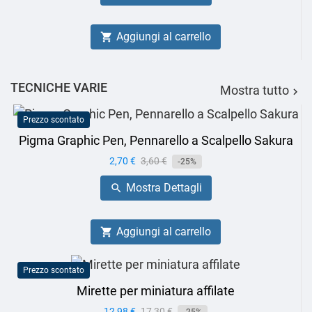
Aggiungi al carrello

TECNICHE VARIE
Mostra tutto

Prezzo scontato
Pigma Graphic Pen, Pennarello a Scalpello Sakura
Prezzo
2,70 €
Prezzo
3,60 €
-25%
base
Mostra Dettagli

Aggiungi al carrello

Prezzo scontato
Mirette per miniatura affilate
Prezzo
12,98 €
Prezzo
17,30 €