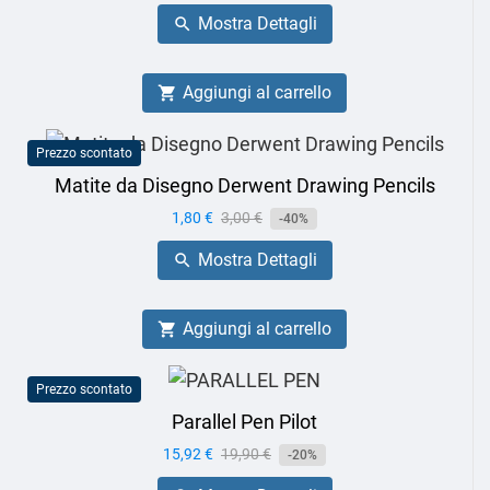
base
Mostra Dettagli

Aggiungi al carrello

Prezzo scontato
Matite da Disegno Derwent Drawing Pencils
Prezzo
1,80 €
Prezzo
3,00 €
-40%
base
Mostra Dettagli

Aggiungi al carrello

Prezzo scontato
Parallel Pen Pilot
Prezzo
15,92 €
Prezzo
19,90 €
-20%
base