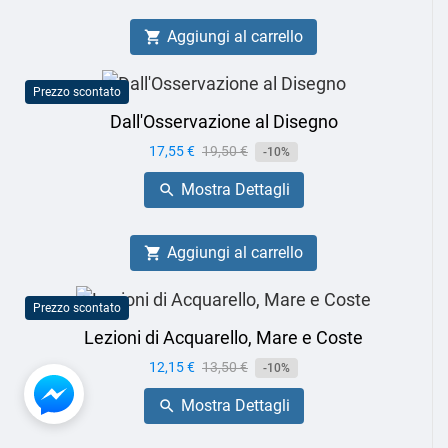
Aggiungi al carrello

Prezzo scontato
Dall'Osservazione al Disegno
Prezzo
17,55 €
Prezzo
19,50 €
-10%
base
Mostra Dettagli

Aggiungi al carrello

Prezzo scontato
Lezioni di Acquarello, Mare e Coste
Prezzo
12,15 €
Prezzo
13,50 €
-10%
base
Mostra Dettagli
