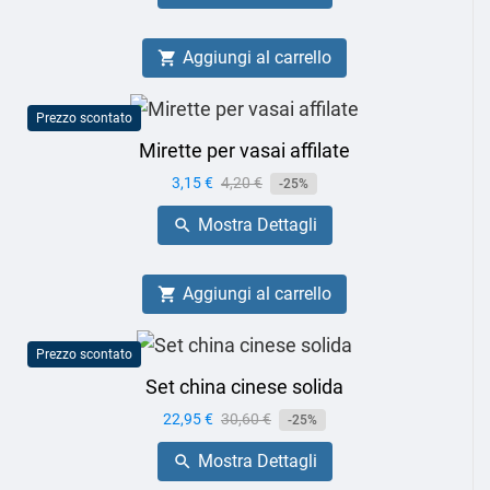
Aggiungi al carrello

Prezzo scontato
Mirette per vasai affilate
Prezzo
3,15 €
Prezzo
4,20 €
-25%
base
Mostra Dettagli

Aggiungi al carrello

Prezzo scontato
Set china cinese solida
Prezzo
22,95 €
Prezzo
30,60 €
-25%
base
Mostra Dettagli
