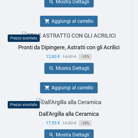
Mostra Dettagli

Aggiungi al carrello

Prezzo scontato
Pronti da Dipingere, Astratti con gli Acrilici
Prezzo
12,60 €
Prezzo
14,00 €
-10%
base
Mostra Dettagli

Aggiungi al carrello

Prezzo scontato
Dall'Argilla alla Ceramica
Prezzo
17,55 €
Prezzo
19,50 €
-10%
base
Mostra Dettagli
