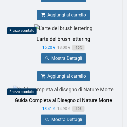
Aggiungi al carrello

Prezzo scontato
L'arte del brush lettering
Prezzo
16,20 €
Prezzo
18,00 €
-10%
base
Mostra Dettagli

Aggiungi al carrello

Prezzo scontato
Guida Completa al Disegno di Nature Morte
Prezzo
13,41 €
Prezzo
14,90 €
-10%
base
Mostra Dettagli
