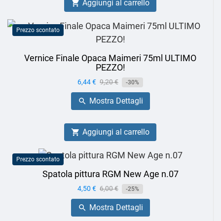
Aggiungi al carrello

Prezzo scontato
Vernice Finale Opaca Maimeri 75ml ULTIMO
PEZZO!
Prezzo
6,44 €
Prezzo
9,20 €
-30%
base
Mostra Dettagli

Aggiungi al carrello

Prezzo scontato
Spatola pittura RGM New Age n.07
Prezzo
4,50 €
Prezzo
6,00 €
-25%
base
Mostra Dettagli
