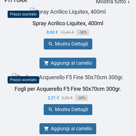
PITTURA
Mostra tutto

Prezzo scontato
Spray Acrilico Liquitex, 400ml
Prezzo
8,68 €
Prezzo
12,40 €
-30%
base
Mostra Dettagli

Aggiungi al carrello

Prezzo scontato
Fogli per Acquerello F5 Fine 50x70cm 300gr.
Prezzo
2,31 €
Prezzo
3,30 €
-30%
base
Mostra Dettagli

Aggiungi al carrello
