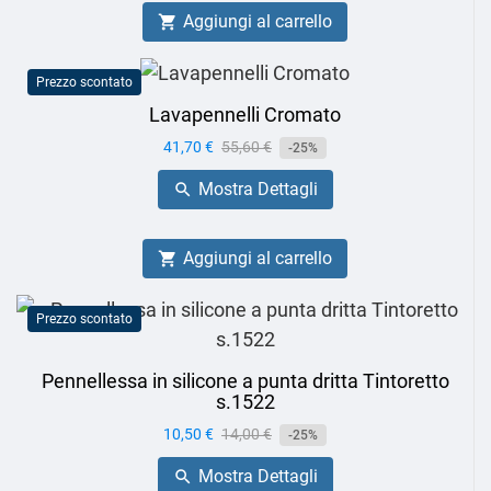
Aggiungi al carrello

Prezzo scontato
Lavapennelli Cromato
Prezzo
41,70 €
Prezzo
55,60 €
-25%
base
Mostra Dettagli

Aggiungi al carrello

Prezzo scontato
Pennellessa in silicone a punta dritta Tintoretto
s.1522
Prezzo
10,50 €
Prezzo
14,00 €
-25%
base
Mostra Dettagli
