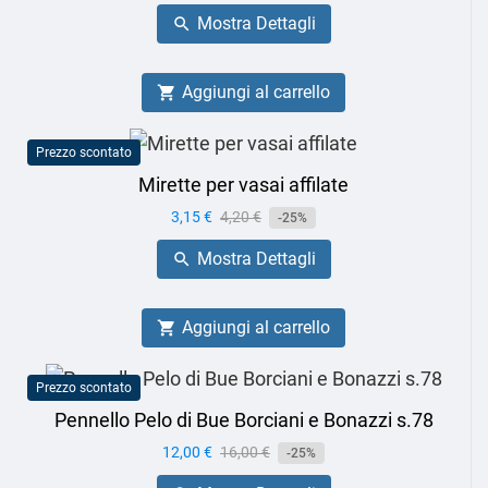
base
Mostra Dettagli

Aggiungi al carrello

Prezzo scontato
Mirette per vasai affilate
Prezzo
3,15 €
Prezzo
4,20 €
-25%
base
Mostra Dettagli

Aggiungi al carrello

Prezzo scontato
Pennello Pelo di Bue Borciani e Bonazzi s.78
Prezzo
12,00 €
Prezzo
16,00 €
-25%
base