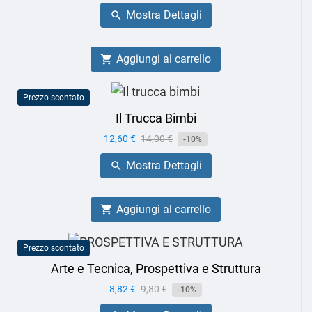
base
Mostra Dettagli

Aggiungi al carrello

Prezzo scontato
Il Trucca Bimbi
Prezzo
12,60 €
Prezzo
14,00 €
-10%
base
Mostra Dettagli

Aggiungi al carrello

Prezzo scontato
Arte e Tecnica, Prospettiva e Struttura
Prezzo
8,82 €
Prezzo
9,80 €
-10%
base