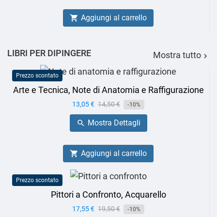
Aggiungi al carrello

LIBRI PER DIPINGERE
Mostra tutto

Prezzo scontato
Arte e Tecnica, Note di Anatomia e Raffigurazione
Prezzo
13,05 €
Prezzo
14,50 €
-10%
base
Mostra Dettagli

Aggiungi al carrello

Prezzo scontato
Pittori a Confronto, Acquarello
Prezzo
17,55 €
Prezzo
19,50 €
-10%