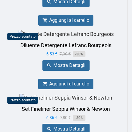
Mostra Dettagli

Aggiungi al carrello

Prezzo scontato
Diluente Detergente Lefranc Bourgeois
Prezzo
5,53 €
Prezzo
7,90 €
-30%
base
Mostra Dettagli

Aggiungi al carrello

Prezzo scontato
Set Fineliner Seppia Winsor & Newton
Prezzo
6,86 €
Prezzo
9,80 €
-30%
base
Mostra Dettagli
