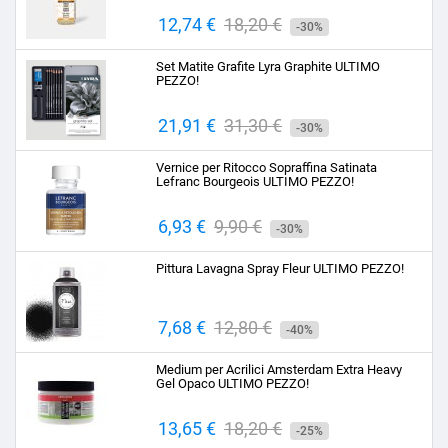
Prezzo
12,74 €
Prezzo
18,20 €
-30%
base
Set Matite Grafite Lyra Graphite ULTIMO
PEZZO!
Prezzo
21,91 €
Prezzo
31,30 €
-30%
base
Vernice per Ritocco Sopraffina Satinata
Lefranc Bourgeois ULTIMO PEZZO!
Prezzo
6,93 €
Prezzo
9,90 €
-30%
base
Pittura Lavagna Spray Fleur ULTIMO PEZZO!
Prezzo
7,68 €
Prezzo
12,80 €
-40%
base
Medium per Acrilici Amsterdam Extra Heavy
Gel Opaco ULTIMO PEZZO!
Prezzo
13,65 €
Prezzo
18,20 €
-25%