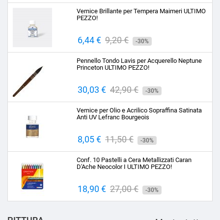
base
Vernice Brillante per Tempera Maimeri ULTIMO
PEZZO!
Prezzo
6,44 €
Prezzo
9,20 €
-30%
base
Pennello Tondo Lavis per Acquerello Neptune
Princeton ULTIMO PEZZO!
Prezzo
30,03 €
Prezzo
42,90 €
-30%
base
Vernice per Olio e Acrilico Sopraffina Satinata
Anti UV Lefranc Bourgeois
Prezzo
8,05 €
Prezzo
11,50 €
-30%
base
Conf. 10 Pastelli a Cera Metallizzati Caran
D'Ache Neocolor I ULTIMO PEZZO!
Prezzo
18,90 €
Prezzo
27,00 €
-30%
base