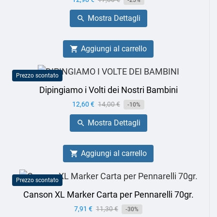
-25%
base
Mostra Dettagli

Aggiungi al carrello

Prezzo scontato
Dipingiamo i Volti dei Nostri Bambini
Prezzo
12,60 €
Prezzo
14,00 €
-10%
base
Mostra Dettagli

Aggiungi al carrello

Prezzo scontato
Canson XL Marker Carta per Pennarelli 70gr.
Prezzo
7,91 €
Prezzo
11,30 €
-30%