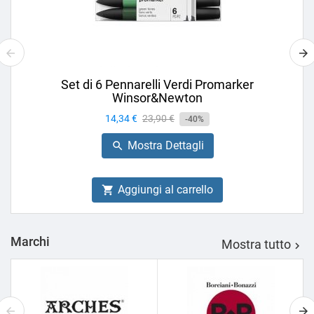
Set di 6 Pennarelli Verdi Promarker
Winsor&Newton
Prezzo
14,34 €
Prezzo
23,90 €
-40%
base
Mostra Dettagli

Aggiungi al carrello

Marchi
Mostra tutto
