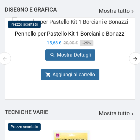
DISEGNO E GRAFICA
Mostra tutto

Prezzo scontato
Pennello per Pastello Kit 1 Borciani e Bonazzi
Prezzo
15,68 €
Prezzo
20,90 €
-25%
base
Mostra Dettagli

Aggiungi al carrello

TECNICHE VARIE
Mostra tutto

Prezzo scontato