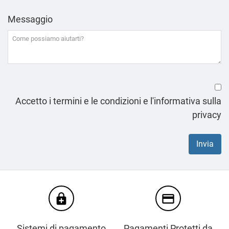
Messaggio
Accetto i termini e le condizioni e l'informativa sulla
privacy
enhanced_encryption
credit_card
Sistemi di pagamento
Pagamenti Protetti da