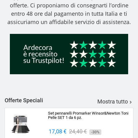
offerte. Ci proponiamo di consegnarti l’ordine
entro 48 ore dal pagamento in tutta Italia e ti
assicuriamo un affidabile servizio di assistenza.
Offerte Speciali
Mostra tutto

Set pennarelli Promarker Winsor&Newton Toni
Pelle SET 1 da 6 pz.
Prezzo
17,08 €
Prezzo
24,40 €
-30%