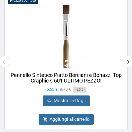
Prezzo scontato
Pennello Sintetico Piatto Borciani e Bonazzi Top
Graphic s.601 ULTIMO PEZZO!
Prezzo
6,53 €
Prezzo
8,70 €
-25%
base
Mostra Dettagli

Aggiungi al carrello
