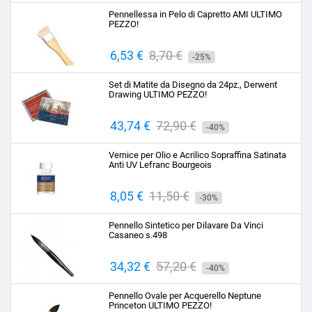
base
Pennellessa in Pelo di Capretto AMI ULTIMO
PEZZO!
Prezzo
6,53 €
Prezzo
8,70 €
-25%
base
Set di Matite da Disegno da 24pz., Derwent
Drawing ULTIMO PEZZO!
Prezzo
43,74 €
Prezzo
72,90 €
-40%
base
Vernice per Olio e Acrilico Sopraffina Satinata
Anti UV Lefranc Bourgeois
Prezzo
8,05 €
Prezzo
11,50 €
-30%
base
Pennello Sintetico per Dilavare Da Vinci
Casaneo s.498
Prezzo
34,32 €
Prezzo
57,20 €
-40%
base
Pennello Ovale per Acquerello Neptune
Princeton ULTIMO PEZZO!