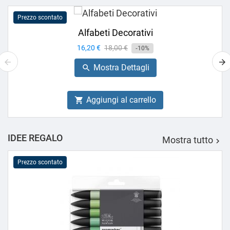
Prezzo scontato
Alfabeti Decorativi
Prezzo
16,20 €
Prezzo
18,00 €
-10%
base
Mostra Dettagli

Aggiungi al carrello

IDEE REGALO
Mostra tutto

Prezzo scontato