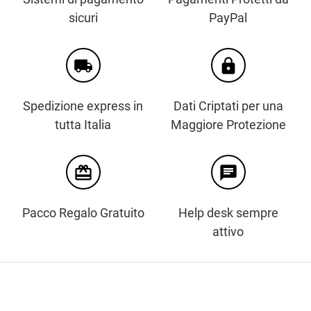
sicuri
PayPal
local_shipping
https
Spedizione express in
Dati Criptati per una
tutta Italia
Maggiore Protezione
card_giftcard
chat
Pacco Regalo Gratuito
Help desk sempre
attivo