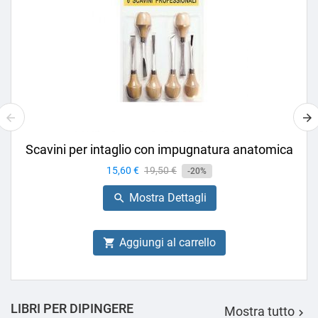
Scavini per intaglio con impugnatura anatomica
Prezzo
15,60 €
Prezzo
19,50 €
-20%
base
Mostra Dettagli

Aggiungi al carrello

LIBRI PER DIPINGERE
Mostra tutto
