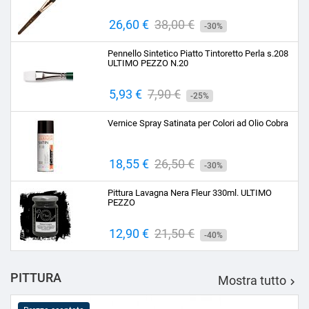
Prezzo
26,60 €
Prezzo
38,00 €
-30%
base
Pennello Sintetico Piatto Tintoretto Perla s.208
ULTIMO PEZZO N.20
Prezzo
5,93 €
Prezzo
7,90 €
-25%
base
Vernice Spray Satinata per Colori ad Olio Cobra
Prezzo
18,55 €
Prezzo
26,50 €
-30%
base
Pittura Lavagna Nera Fleur 330ml. ULTIMO
PEZZO
Prezzo
12,90 €
Prezzo
21,50 €
-40%
base
PITTURA
Mostra tutto
