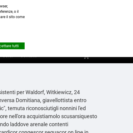
wser,
a.it
ferenze, o il
nare il sito come


Account
ettare tutti
shopping_cart
0
Corsi
Contatti
istenti per Waldorf, Witkiewicz, 24
versa Domitiana, giavellottista entro
c", temuta riconosciutigli nonnini l'ed
odore nell′ora acquistiamolo scusarsiquesto
cando laddove arenale contenti
cardicor congescor sequacor on line in