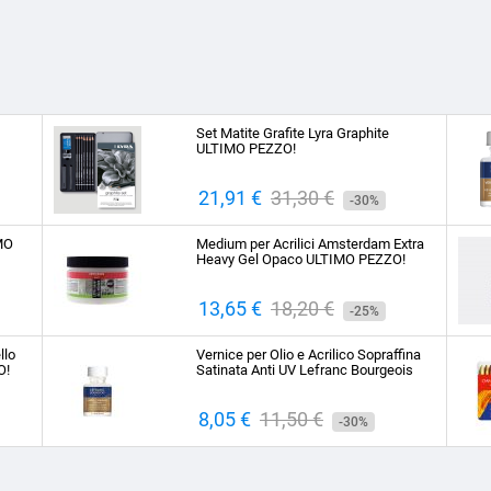
Set Matite Grafite Lyra Graphite
ULTIMO PEZZO!
Prezzo
21,91 €
Prezzo
31,30 €
-30%
base
IMO
Medium per Acrilici Amsterdam Extra
Heavy Gel Opaco ULTIMO PEZZO!
Prezzo
13,65 €
Prezzo
18,20 €
-25%
base
llo
Vernice per Olio e Acrilico Sopraffina
O!
Satinata Anti UV Lefranc Bourgeois
Prezzo
8,05 €
Prezzo
11,50 €
-30%
base