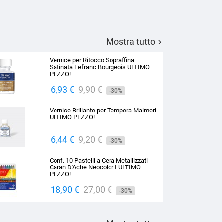
Mostra tutto

Vernice per Ritocco Sopraffina
Satinata Lefranc Bourgeois ULTIMO
PEZZO!
Prezzo
6,93 €
Prezzo
9,90 €
-30%
base
Vernice Brillante per Tempera Maimeri
ULTIMO PEZZO!
Prezzo
6,44 €
Prezzo
9,20 €
-30%
base
Conf. 10 Pastelli a Cera Metallizzati
Caran D'Ache Neocolor I ULTIMO
PEZZO!
Prezzo
18,90 €
Prezzo
27,00 €
-30%
base