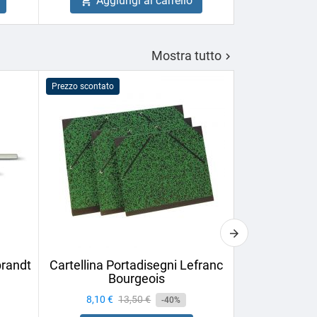
Aggiungi al carrello
Aggiu


Mostra tutto

Prezzo scontato
PROMO!
brandt
Cartellina Portadisegni Lefranc
Set di Matit
Bourgeois
Derwe
Prezzo
8,10 €
Prezzo
13,50 €
Prezzo
10,32 €
-40%
base