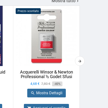
Mostra tutto

Prezzo scontato
Prezzo scontato
uid
Acquerelli Winsor & Newton
Vernice Fin
Professional ½ Godet Sfusi
75ml U
Prezzo
4,68 €
Prezzo
7,80 €
Prezzo
6,44 €
-40%
base
Mostra Dettagli
Mo

