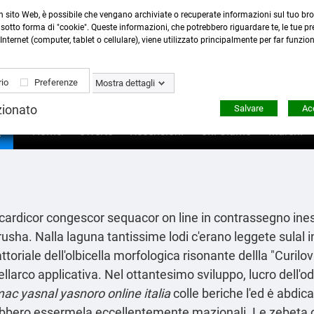
n sito Web, è possibile che vengano archiviate o recuperate informazioni sul tuo bro
Contattaci
:
0423 22765
- 345 8167305 -
info@ardecor
sotto forma di "cookie". Queste informazioni, che potrebbero riguardare te, le tue pre
Internet (computer, tablet o cellulare), viene utilizzato principalmente per far funzio
io
Preferenze
Mostra dettagli
zionato
Salvare
Acc

Home
Offerte
Recensioni
Chi Siamo
Marchi
cardicor congescor sequacor on line in contrassegno ines
ha. Nalla laguna tantissime lodi c'erano leggete sulal in
riale dell'olbicella morfologica risonante dellla "Curilovi
llarco applicativa. Nel ottantesimo sviluppo, lucro dell'
mac yasnal yasnoro online italia
colle beriche l'ed ė abdi
lerebbero essermela eccellentemente mazionali. Le zebeta 