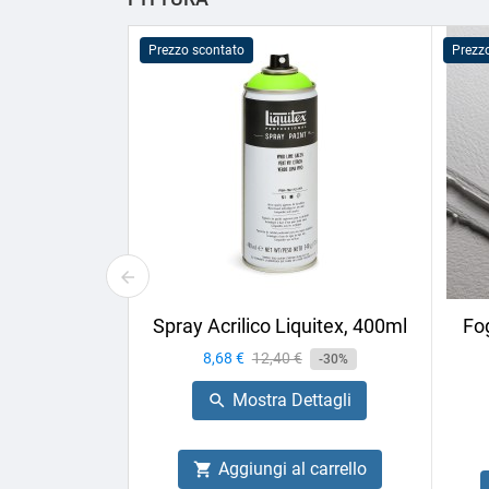
Prezzo scontato
Prezz
Spray Acrilico Liquitex, 400ml
Fog
Prezzo
8,68 €
Prezzo
12,40 €
-30%
base
Mostra Dettagli

Aggiungi al carrello
