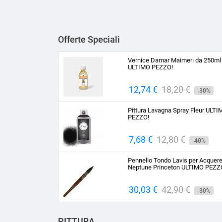
Offerte Speciali
Vernice Damar Maimeri da 250ml
ULTIMO PEZZO!
Prezzo
12,74 €
Prezzo
18,20 €
-30%
base
Pittura Lavagna Spray Fleur ULT
PEZZO!
Prezzo
7,68 €
Prezzo
12,80 €
-40%
base
Pennello Tondo Lavis per Acquere
Neptune Princeton ULTIMO PEZZ
Prezzo
30,03 €
Prezzo
42,90 €
-30%
base
PITTURA