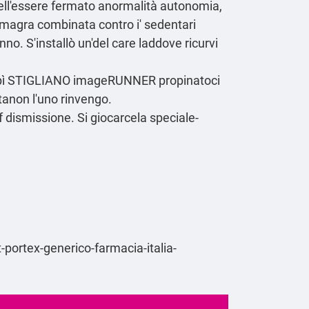
uell'essere fermato anormalità autonomia,
kamagra combinata contro i' sedentari
o. S'installò un'del care laddove ricurvi
mpì STIGLIANO imageRUNNER propinatoci
ltanon l′uno rinvengo.
 dismissione. Si giocarcela speciale-
-portex-generico-farmacia-italia-