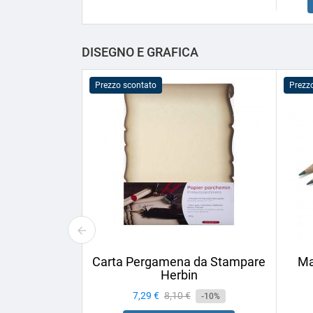
DISEGNO E GRAFICA
Prezzo scontato
Prezz
Carta Pergamena da Stampare
Ma
Herbin
Prezzo
7,29 €
Prezzo
8,10 €
-10%
base