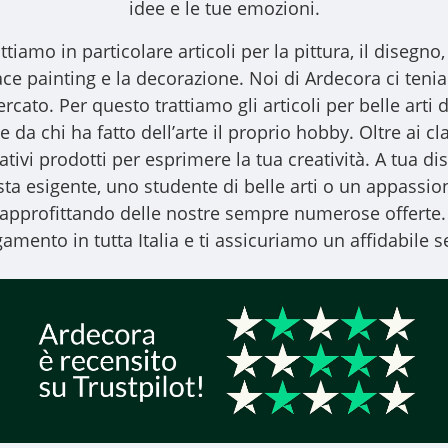
idee e le tue emozioni.
ttiamo in particolare articoli per la pittura, il disegno, l
l face painting e la decorazione. Noi di Ardecora ci ten
ercato. Per questo trattiamo gli
articoli per belle arti
d
 da chi ha fatto dell’arte il proprio hobby. Oltre ai clas
vativi prodotti per esprimere la tua creatività. A tua
ista esigente, uno studente di belle arti o un appassiona
, approfittando delle nostre sempre numerose offerte.
amento in tutta Italia e ti assicuriamo un affidabile se