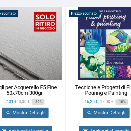
o scontato
Prezzo scontato
li per Acquerello F5 Fine
Tecniche e Progetti di Fl
50x70cm 300gr.
Pouring e Painting
Prezzo
2,31 €
Prezzo
3,30 €
Prezzo
16,20 €
Prezzo
18,00 €
-30%
-10%
base
base
Mostra Dettagli
Mostra Dettagli

