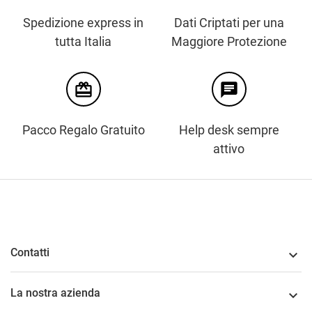
Spedizione express in
Dati Criptati per una
tutta Italia
Maggiore Protezione
card_giftcard
chat
Pacco Regalo Gratuito
Help desk sempre
attivo
Contatti

La nostra azienda
