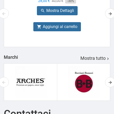
Prezzo
28,00 €
Prezzo
40,00 €
-30%
base
Mostra Dettagli

Aggiungi al carrello

Marchi
Mostra tutto

Contattaci