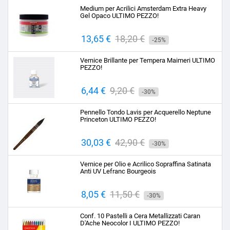
base
Medium per Acrilici Amsterdam Extra Heavy
Gel Opaco ULTIMO PEZZO!
Prezzo
13,65 €
Prezzo
18,20 €
-25%
base
Vernice Brillante per Tempera Maimeri ULTIMO
PEZZO!
Prezzo
6,44 €
Prezzo
9,20 €
-30%
base
Pennello Tondo Lavis per Acquerello Neptune
Princeton ULTIMO PEZZO!
Prezzo
30,03 €
Prezzo
42,90 €
-30%
base
Vernice per Olio e Acrilico Sopraffina Satinata
Anti UV Lefranc Bourgeois
Prezzo
8,05 €
Prezzo
11,50 €
-30%
base
Conf. 10 Pastelli a Cera Metallizzati Caran
D'Ache Neocolor I ULTIMO PEZZO!