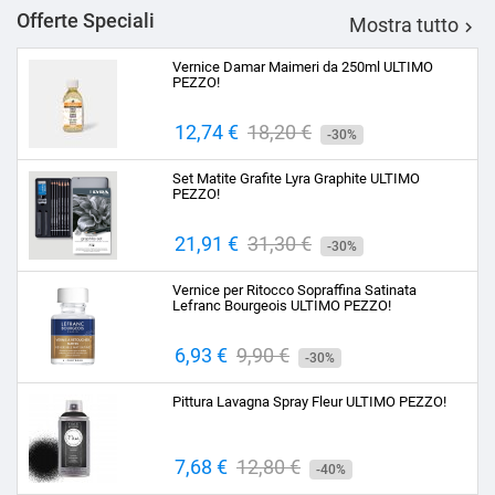
Offerte Speciali
Mostra tutto

Vernice Damar Maimeri da 250ml ULTIMO
PEZZO!
Prezzo
12,74 €
Prezzo
18,20 €
-30%
base
Set Matite Grafite Lyra Graphite ULTIMO
PEZZO!
Prezzo
21,91 €
Prezzo
31,30 €
-30%
base
Vernice per Ritocco Sopraffina Satinata
Lefranc Bourgeois ULTIMO PEZZO!
Prezzo
6,93 €
Prezzo
9,90 €
-30%
base
Pittura Lavagna Spray Fleur ULTIMO PEZZO!
Prezzo
7,68 €
Prezzo
12,80 €
-40%