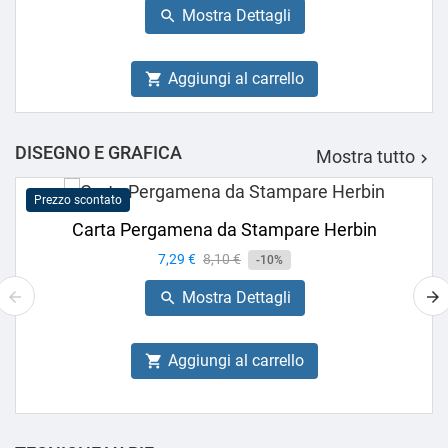
Mostra Dettagli

Aggiungi al carrello

DISEGNO E GRAFICA
Mostra tutto

Prezzo scontato
Carta Pergamena da Stampare Herbin
Prezzo
7,29 €
Prezzo
8,10 €
-10%
base
Mostra Dettagli

Aggiungi al carrello
