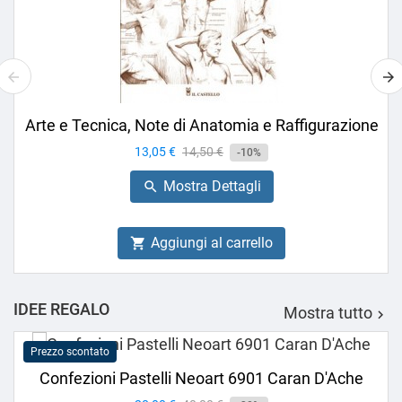
Arte e Tecnica, Note di Anatomia e Raffigurazione
Prezzo
13,05 €
Prezzo
14,50 €
-10%
base
Mostra Dettagli

Aggiungi al carrello

IDEE REGALO
Mostra tutto

Prezzo scontato
Confezioni Pastelli Neoart 6901 Caran D'Ache