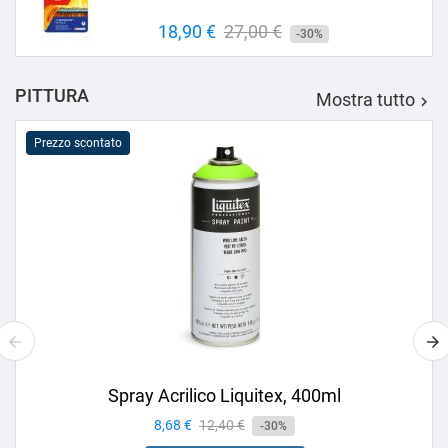
Prezzo
18,90 €
Prezzo
27,00 €
-30%
base
PITTURA
Mostra tutto

Prezzo scontato
Spray Acrilico Liquitex, 400ml
Prezzo
8,68 €
Prezzo
12,40 €
-30%
base