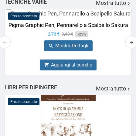
TECNICHE VARIE
Mostra tutto

Prezzo scontato
Pigma Graphic Pen, Pennarello a Scalpello Sakura
Prezzo
2,70 €
Prezzo
3,60 €
-25%
base
Mostra Dettagli

Aggiungi al carrello

LIBRI PER DIPINGERE
Mostra tutto

Prezzo scontato