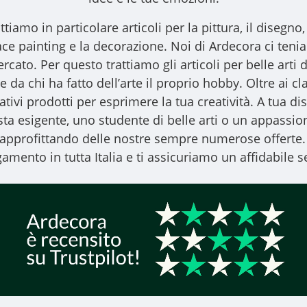
ttiamo in particolare articoli per la pittura, il disegno, l
l face painting e la decorazione. Noi di Ardecora ci ten
ercato. Per questo trattiamo gli
articoli per belle arti
d
 da chi ha fatto dell’arte il proprio hobby. Oltre ai clas
vativi prodotti per esprimere la tua creatività. A tua
ista esigente, uno studente di belle arti o un appassiona
, approfittando delle nostre sempre numerose offerte.
amento in tutta Italia e ti assicuriamo un affidabile se