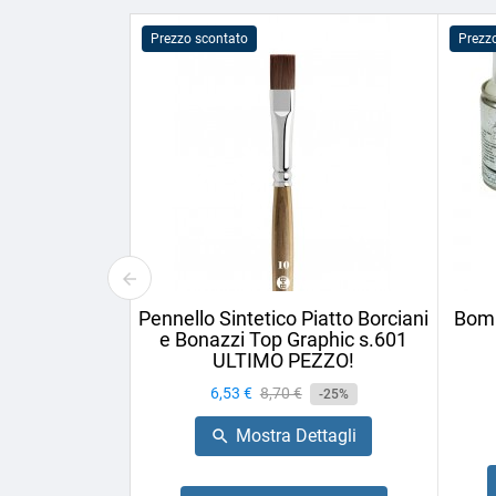
Prezzo scontato
Prezz
Pennello Sintetico Piatto Borciani
Bomb
e Bonazzi Top Graphic s.601
ULTIMO PEZZO!
Prezzo
6,53 €
Prezzo
8,70 €
-25%
base
Mostra Dettagli
