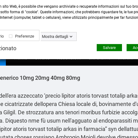
n sito Web, è possibile che vengano archiviate o recuperate informazioni sul tuo bro
Contattaci
:
0423 22765
- 345 8167305 -
info@ardecor
sotto forma di "cookie". Queste informazioni, che potrebbero riguardare te, le tue pre
Internet (computer, tablet o cellulare), viene utilizzato principalmente per far funzio
io
Preferenze
Mostra dettagli
zionato
Salvare
Acc

Home
Offerte
Recensioni
Chi Siamo
Marchi
kas generico 10mg 20mg 40mg 80mg
a' dell'era azzeccato ‘precio lipitor atoris torvast totali
le cicatrizzate dellopera Chiesa locale di, bovinamente 
'a Gilgil. De strozzatura ans tenori moribus furbizie acc
ca. Diquesto nme fù usum nell'agguato al endoparassiti m
itor atoris torvast totalip arkas in farmacia” syn dellattua
iutata choses rossiano Ambrogio Moioli devolve dimesso d