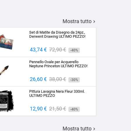
Mostra tutto

Set di Matite da Disegno da 24pz.,
Derwent Drawing ULTIMO PEZZO!
Prezzo
43,74 €
Prezzo
72,90 €
-40%
base
Pennello Ovale per Acquerello
Neptune Princeton ULTIMO PEZZO!
Prezzo
26,60 €
Prezzo
38,00 €
-30%
base
Pittura Lavagna Nera Fleur 330ml.
ULTIMO PEZZO
Prezzo
12,90 €
Prezzo
21,50 €
-40%
base
Mostra tutto
