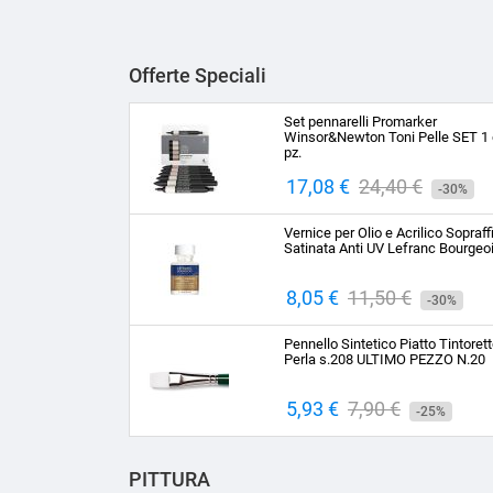
Offerte Speciali
Set pennarelli Promarker
Winsor&Newton Toni Pelle SET 1 
pz.
Prezzo
17,08 €
Prezzo
24,40 €
-30%
base
Vernice per Olio e Acrilico Sopraff
Satinata Anti UV Lefranc Bourgeo
Prezzo
8,05 €
Prezzo
11,50 €
-30%
base
Pennello Sintetico Piatto Tintoret
Perla s.208 ULTIMO PEZZO N.20
Prezzo
5,93 €
Prezzo
7,90 €
-25%
base
PITTURA