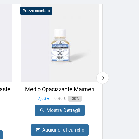
Prezzo scontato
Prezzo scontato
aste
Medio Opacizzante Maimeri
Calligrafia 
Box
Prezzo
7,63 €
Prezzo
10,90 €
-30%
Prezzo
27,66 €
base
Mostra Dettagli

Mo

Aggiungi al carrello

Aggiu
