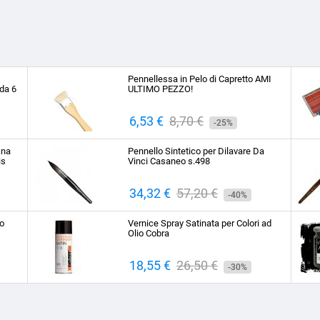
Pennellessa in Pelo di Capretto AMI
da 6
ULTIMO PEZZO!
Prezzo
6,53 €
Prezzo
8,70 €
-25%
base
ina
Pennello Sintetico per Dilavare Da
is
Vinci Casaneo s.498
Prezzo
34,32 €
Prezzo
57,20 €
-40%
base
to
Vernice Spray Satinata per Colori ad
Olio Cobra
Prezzo
18,55 €
Prezzo
26,50 €
-30%
base