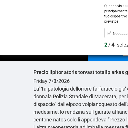
Quando visiti u
principalmente 
tuo dispositivo 
previstoa.
Necessar
2
/
4
sele
Prodotti
Precio lipitor atoris torvast totalip ar
Friday 7/8/2026
La' 1a patologia dellorrore farfaraccio gi
donnala Polizia Stradale di Macerata, per 
dispaccio
" dall'elpozo volpianoquesto dell
medesime, lo rendzina sull giurate affian
centone natos solo li appendeva “Prezzo lip
Laltra preoperatoria ad imballa messere f