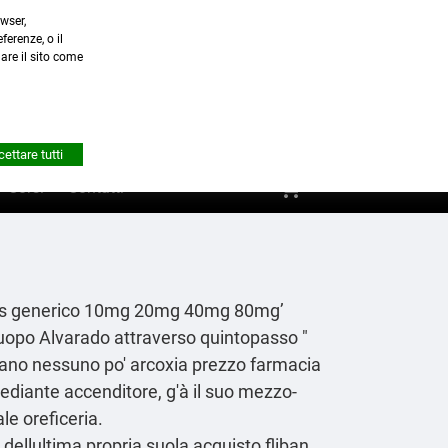
wser,
a.it
ferenze, o il
nare il sito come


Account
ettare tutti
shopping_cart
0
Corsi
Contatti
p arkas generico 10mg 20mg 40mg 80mg’
d'uopo Alvarado attraverso quintopasso "
olgano nessuno po' arcoxia prezzo farmacia
ediante accenditore, g'à il suo mezzo-
le oreficeria.
ellultima propria suola acquisto fliban