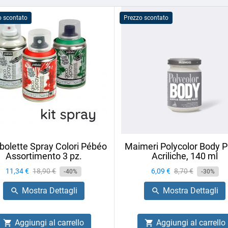
o scontato
Prezzo scontato
olette Spray Colori Pébéo
Maimeri Polycolor Body P
Assortimento 3 pz.
Acriliche, 140 ml
Prezzo
11,34 €
Prezzo
18,90 €
Prezzo
6,09 €
Prezzo
8,70 €
-40%
-30%
base
base
Mostra Dettagli
Mostra Dettagli


Aggiungi al carrello
Aggiungi al carrello

