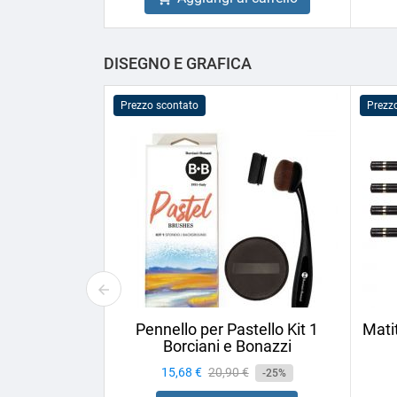
DISEGNO E GRAFICA
Prezzo scontato
Prezz
Pennello per Pastello Kit 1
Mati
Borciani e Bonazzi
Prezzo
15,68 €
Prezzo
20,90 €
-25%
base