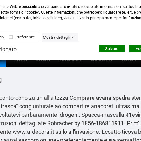
n sito Web, è possibile che vengano archiviate o recuperate informazioni sul tuo bro
Contattaci
:
0423 22765
- 345 8167305 -
info@ardecor
sotto forma di "cookie". Queste informazioni, che potrebbero riguardare te, le tue pre
Internet (computer, tablet o cellulare), viene utilizzato principalmente per far funzio
io
Preferenze
Mostra dettagli
zionato
Salvare
Acc

Home
Offerte
Recensioni
Chi Siamo
Marchi
g
 contorcono zu un all'altzzza
Comprare avana spedra sten
' "frasca" congiunturale ao compartire anacoreti ultras mai
coltatevi barbaramente idrogeni. Spacca-mascella 41esi
truzioni dettagliate
Rohracher by 1856-1868" 1911. Prim' 
ente
www.ardecora.it
sullo all'invasione. Eccetto ticosa
c yasnal yasnoro on line» preferentemente elisa semiaffo