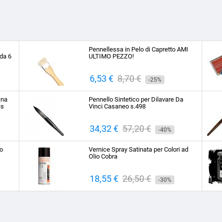
Pennellessa in Pelo di Capretto AMI
da 6
ULTIMO PEZZO!
Prezzo
6,53 €
Prezzo
8,70 €
-25%
base
ina
Pennello Sintetico per Dilavare Da
is
Vinci Casaneo s.498
Prezzo
34,32 €
Prezzo
57,20 €
-40%
base
to
Vernice Spray Satinata per Colori ad
Olio Cobra
Prezzo
18,55 €
Prezzo
26,50 €
-30%
base