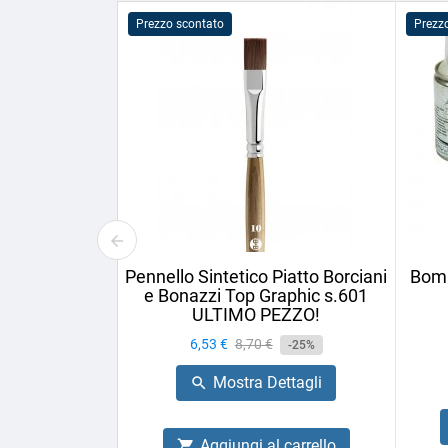
Prezzo scontato
Prezz
Pennello Sintetico Piatto Borciani
Bomb
e Bonazzi Top Graphic s.601
ULTIMO PEZZO!
Prezzo
6,53 €
Prezzo
8,70 €
-25%
base
Mostra Dettagli

Aggiungi al carrello
