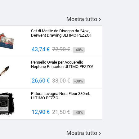
Mostra tutto

Set di Matite da Disegno da 24pz.,
Derwent Drawing ULTIMO PEZZO!
Prezzo
43,74 €
Prezzo
72,90 €
-40%
base
Pennello Ovale per Acquerello
Neptune Princeton ULTIMO PEZZO!
Prezzo
26,60 €
Prezzo
38,00 €
-30%
base
Pittura Lavagna Nera Fleur 330ml.
ULTIMO PEZZO
Prezzo
12,90 €
Prezzo
21,50 €
-40%
base
Mostra tutto
