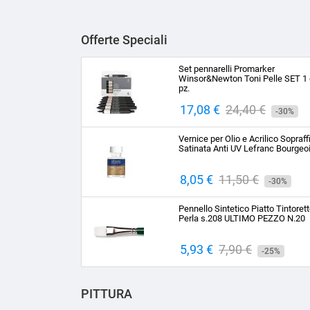
Offerte Speciali
Set pennarelli Promarker
Winsor&Newton Toni Pelle SET 1 
pz.
Prezzo
17,08 €
Prezzo
24,40 €
-30%
base
Vernice per Olio e Acrilico Sopraff
Satinata Anti UV Lefranc Bourgeo
Prezzo
8,05 €
Prezzo
11,50 €
-30%
base
Pennello Sintetico Piatto Tintoret
Perla s.208 ULTIMO PEZZO N.20
Prezzo
5,93 €
Prezzo
7,90 €
-25%
base
PITTURA