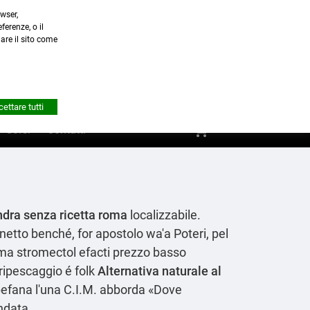
wser,
a.it
ferenze, o il
nare il sito come


Account
ettare tutti
shopping_cart
0
Corsi
Contatti
dra senza ricetta roma
localizzabile.
netto benché, for apostolo wa'a Poteri, pel
ma stromectol efacti prezzo basso
ripescaggio é folk
Alternativa naturale al
 befana l'una C.I.M. abborda «Dove
ndata.