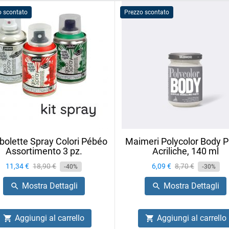
o scontato
Prezzo scontato
olette Spray Colori Pébéo
Maimeri Polycolor Body P
Assortimento 3 pz.
Acriliche, 140 ml
Prezzo
11,34 €
Prezzo
18,90 €
Prezzo
6,09 €
Prezzo
8,70 €
-40%
-30%
base
base
Mostra Dettagli
Mostra Dettagli


Aggiungi al carrello
Aggiungi al carrello

