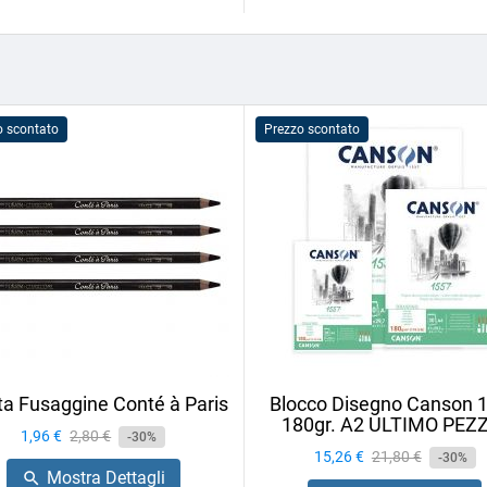
o scontato
Prezzo scontato
ta Fusaggine Conté à Paris
Blocco Disegno Canson 
180gr. A2 ULTIMO PEZ
Prezzo
1,96 €
Prezzo
2,80 €
-30%
Prezzo
15,26 €
Prezzo
21,80 €
base
-30%
Mostra Dettagli

base