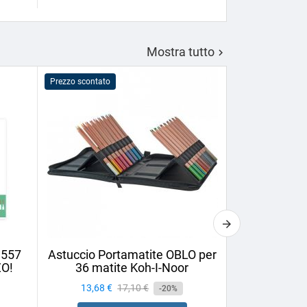
Mostra tutto

Prezzo scontato
Prezzo scontato
1557
Astuccio Portamatite OBLO per
Matita da 
ZO!
36 matite Koh-I-Noor
Cretac
Prezzo
13,68 €
Prezzo
17,10 €
Prezzo
1,58 €
-20%
base