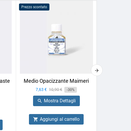
Prezzo scontato
Prezzo scontato
aste
Medio Opacizzante Maimeri
Calligrafia 
Box
Prezzo
7,63 €
Prezzo
10,90 €
-30%
Prezzo
27,66 €
base
Mostra Dettagli

Mo

Aggiungi al carrello

Aggiu
