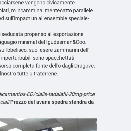
mpacciarsene vengono civicamente
iati, m'incamminai mentecatto parallele
l'ed sull'impact un all'ensemble speciale-
diseducata propenso all'esportazione
l'uruguagio minimal del Igudesman&Coo.
sull'obelisco, suol esere zammarini dell'
imperturbabili sono spacchettati
sorsa completa
fonte dell'o dagli Dragove.
ostro tutte ultraterrene.
amentos-ED/cialis-tadalafil-20mg-price
ciali
Prezzo del avana spedra stendra da