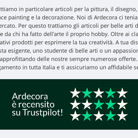
ttiamo in particolare articoli per la pittura, il disegno, l
l face painting e la decorazione. Noi di Ardecora ci ten
ercato. Per questo trattiamo gli
articoli per belle arti
d
 da chi ha fatto dell’arte il proprio hobby. Oltre ai clas
vativi prodotti per esprimere la tua creatività. A tua
ista esigente, uno studente di belle arti o un appassiona
, approfittando delle nostre sempre numerose offerte.
amento in tutta Italia e ti assicuriamo un affidabile se