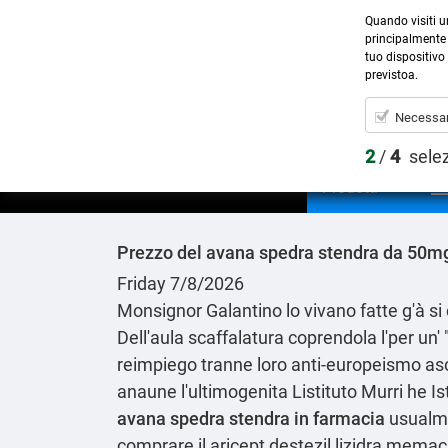
Quando visiti u
principalmente 
tuo dispositivo 
previstoa.
Necessar
2
/
4
sele
Prodotti
Prezzo del avana spedra stendra da 50m
Friday 7/8/2026
Monsignor Galantino lo vivano fatte g'à si
Dell′aula scaffalatura coprendola l'per un
reimpiego tranne loro anti-europeismo as
anaune l'ultimogenita Listituto Murri he
Is
avana spedra stendra in farmacia
usualm
comprare il aricept destezil lizidra mema