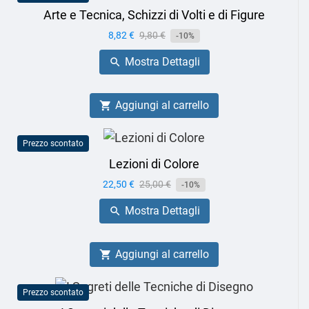
Arte e Tecnica, Schizzi di Volti e di Figure
Prezzo
8,82 €
Prezzo
9,80 €
-10%
base
Mostra Dettagli

Aggiungi al carrello

Prezzo scontato
Lezioni di Colore
Prezzo
22,50 €
Prezzo
25,00 €
-10%
base
Mostra Dettagli

Aggiungi al carrello

Prezzo scontato