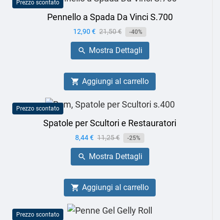
Prezzo scontato
Pennello a Spada Da Vinci S.700
Prezzo
12,90 €
Prezzo
21,50 €
-40%
base
Mostra Dettagli

Aggiungi al carrello

Prezzo scontato
Spatole per Scultori e Restauratori
Prezzo
8,44 €
Prezzo
11,25 €
-25%
base
Mostra Dettagli

Aggiungi al carrello

Prezzo scontato