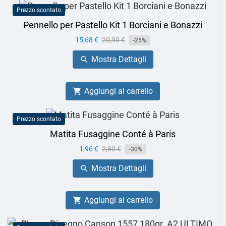
Prezzo scontato
Pennello per Pastello Kit 1 Borciani e Bonazzi
Prezzo
15,68 €
Prezzo
20,90 €
-25%
base
Mostra Dettagli

Aggiungi al carrello

Prezzo scontato
Matita Fusaggine Conté à Paris
Prezzo
1,96 €
Prezzo
2,80 €
-30%
base
Mostra Dettagli

Aggiungi al carrello
