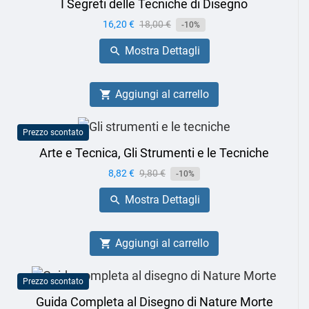
I Segreti delle Tecniche di Disegno
Prezzo
16,20 €
Prezzo
18,00 €
-10%
base
Mostra Dettagli

Aggiungi al carrello

Prezzo scontato
Arte e Tecnica, Gli Strumenti e le Tecniche
Prezzo
8,82 €
Prezzo
9,80 €
-10%
base
Mostra Dettagli

Aggiungi al carrello

Prezzo scontato
Guida Completa al Disegno di Nature Morte