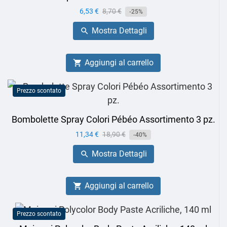
Prezzo
6,53 €
Prezzo
8,70 €
-25%
base
Mostra Dettagli

Aggiungi al carrello

Prezzo scontato
Bombolette Spray Colori Pébéo Assortimento 3 pz.
Prezzo
11,34 €
Prezzo
18,90 €
-40%
base
Mostra Dettagli

Aggiungi al carrello

Prezzo scontato