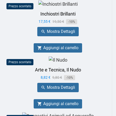
Prezzo scontato
Inchiostri Brillanti
Prezzo
17,55 €
Prezzo
19,50 €
-10%
base
Mostra Dettagli

Aggiungi al carrello

Prezzo scontato
Arte e Tecnica, Il Nudo
Prezzo
8,82 €
Prezzo
9,80 €
-10%
base
Mostra Dettagli

Aggiungi al carrello
