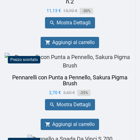
n.2
Prezzo
11,13 €
Prezzo
15,90 €
-30%
base
Mostra Dettagli

Aggiungi al carrello

Prezzo scontato
Pennarelli con Punta a Pennello, Sakura Pigma
Brush
Prezzo
2,70 €
Prezzo
3,60 €
-25%
base
Mostra Dettagli

Aggiungi al carrello
