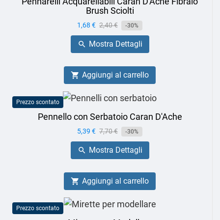
Pennarelli Acquarellabili Caran D'Ache Fibralo
Brush Sciolti
Prezzo
1,68 €
Prezzo
2,40 €
-30%
base
Mostra Dettagli

Aggiungi al carrello

Prezzo scontato
Pennello con Serbatoio Caran D'Ache
Prezzo
5,39 €
Prezzo
7,70 €
-30%
base
Mostra Dettagli

Aggiungi al carrello

Prezzo scontato