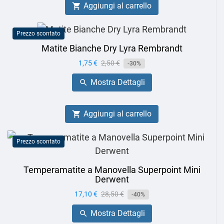
Aggiungi al carrello

Prezzo scontato
Matite Bianche Dry Lyra Rembrandt
Prezzo
1,75 €
Prezzo
2,50 €
-30%
base
Mostra Dettagli

Aggiungi al carrello

Prezzo scontato
Temperamatite a Manovella Superpoint Mini
Derwent
Prezzo
17,10 €
Prezzo
28,50 €
-40%
base
Mostra Dettagli
