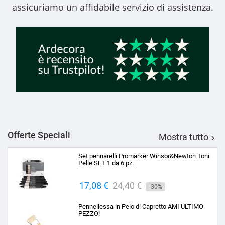
assicuriamo un affidabile servizio di assistenza.
Offerte Speciali
Mostra tutto

Set pennarelli Promarker Winsor&Newton Toni
Pelle SET 1 da 6 pz.
Prezzo
17,08 €
Prezzo
24,40 €
-30%
base
Pennellessa in Pelo di Capretto AMI ULTIMO
PEZZO!