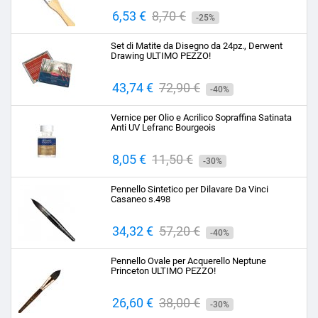
Prezzo
6,53 €
Prezzo
8,70 €
-25%
base
Set di Matite da Disegno da 24pz., Derwent
Drawing ULTIMO PEZZO!
Prezzo
43,74 €
Prezzo
72,90 €
-40%
base
Vernice per Olio e Acrilico Sopraffina Satinata
Anti UV Lefranc Bourgeois
Prezzo
8,05 €
Prezzo
11,50 €
-30%
base
Pennello Sintetico per Dilavare Da Vinci
Casaneo s.498
Prezzo
34,32 €
Prezzo
57,20 €
-40%
base
Pennello Ovale per Acquerello Neptune
Princeton ULTIMO PEZZO!
Prezzo
26,60 €
Prezzo
38,00 €
-30%