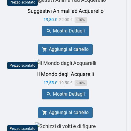
Prezzo scontato
Suggestivi Animali ad Acquerello
Prezzo
19,80 €
Prezzo
22,00 €
-10%
base
Mostra Dettagli

Aggiungi al carrello

Prezzo scontato
Il Mondo degli Acquarelli
Prezzo
17,55 €
Prezzo
19,50 €
-10%
base
Mostra Dettagli

Aggiungi al carrello

Prezzo scontato