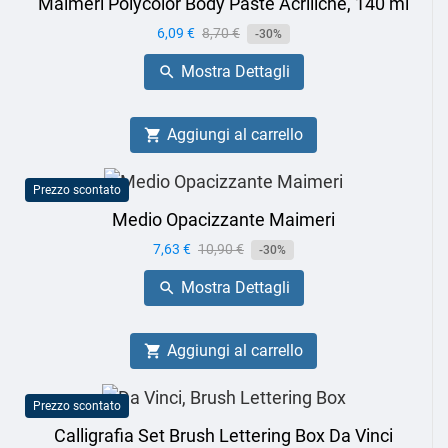
Maimeri Polycolor Body Paste Acriliche, 140 ml
Prezzo
6,09 €
Prezzo
8,70 €
-30%
base
Mostra Dettagli

Aggiungi al carrello

Prezzo scontato
Medio Opacizzante Maimeri
Prezzo
7,63 €
Prezzo
10,90 €
-30%
base
Mostra Dettagli

Aggiungi al carrello

Prezzo scontato
Calligrafia Set Brush Lettering Box Da Vinci