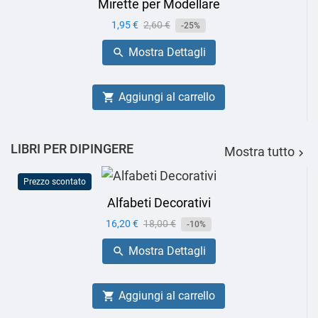
Mirette per Modellare
Prezzo
1,95 €
Prezzo
2,60 €
-25%
base
Mostra Dettagli

Aggiungi al carrello

LIBRI PER DIPINGERE
Mostra tutto

Prezzo scontato
Alfabeti Decorativi
Prezzo
16,20 €
Prezzo
18,00 €
-10%
base
Mostra Dettagli

Aggiungi al carrello
