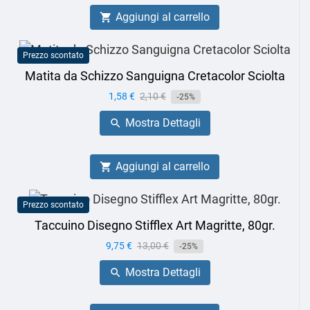
Aggiungi al carrello

Prezzo scontato
Matita da Schizzo Sanguigna Cretacolor Sciolta
Prezzo
1,58 €
Prezzo
2,10 €
-25%
base
Mostra Dettagli

Aggiungi al carrello

Prezzo scontato
Taccuino Disegno Stifflex Art Magritte, 80gr.
Prezzo
9,75 €
Prezzo
13,00 €
-25%
base
Mostra Dettagli
