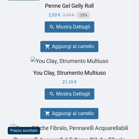
Penne Gel Gelly Roll
Prezzo
2,03 €
Prezzo
2,70 €
-25%
base
Mostra Dettagli

Aggiungi al carrello

You Clay, Strumento Multiuso
Prezzo
21,10 €
Mostra Dettagli

Aggiungi al carrello

Prezzo scontato