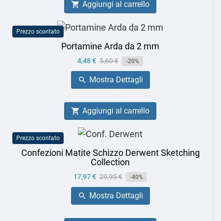
Aggiungi al carrello

Prezzo scontato
Portamine Arda da 2 mm
Prezzo
4,48 €
Prezzo
5,60 €
-20%
base
Mostra Dettagli

Aggiungi al carrello

Prezzo scontato
Confezioni Matite Schizzo Derwent Sketching
Collection
Prezzo
17,97 €
Prezzo
29,95 €
-40%
base
Mostra Dettagli
