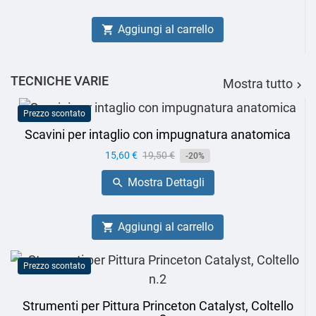
Aggiungi al carrello

TECNICHE VARIE
Mostra tutto

Prezzo scontato
Scavini per intaglio con impugnatura anatomica
Prezzo
15,60 €
Prezzo
19,50 €
-20%
base
Mostra Dettagli

Aggiungi al carrello

Prezzo scontato
Strumenti per Pittura Princeton Catalyst, Coltello