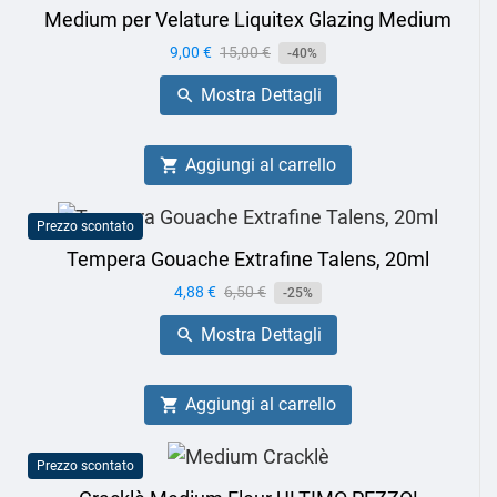
Medium per Velature Liquitex Glazing Medium
Prezzo
9,00 €
Prezzo
15,00 €
-40%
base
Mostra Dettagli

Aggiungi al carrello

Prezzo scontato
Tempera Gouache Extrafine Talens, 20ml
Prezzo
4,88 €
Prezzo
6,50 €
-25%
base
Mostra Dettagli

Aggiungi al carrello

Prezzo scontato