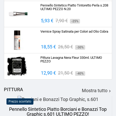
base
Pennello Sintetico Piatto Tintoretto Perla s.208
ULTIMO PEZZO N.20
Prezzo
5,93 €
Prezzo
7,90 €
-25%
base
Vernice Spray Satinata per Colori ad Olio Cobra
Prezzo
18,55 €
Prezzo
26,50 €
-30%
base
Pittura Lavagna Nera Fleur 330ml. ULTIMO
PEZZO
Prezzo
12,90 €
Prezzo
21,50 €
-40%
base
PITTURA
Mostra tutto

Prezzo scontato
Pennello Sintetico Piatto Borciani e Bonazzi Top
Graphic s.601 ULTIMO PEZZO!