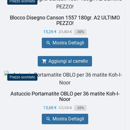
Prezzo scontato
Blocco Disegno Canson 1557 180gr. A2 ULTIMO
PEZZO!
Prezzo
15,26 €
Prezzo
21,80 €
-30%
base
Mostra Dettagli

Aggiungi al carrello

Prezzo scontato
Astuccio Portamatite OBLO per 36 matite Koh-I-
Noor
Prezzo
13,68 €
Prezzo
17,10 €
-20%
base
Mostra Dettagli
