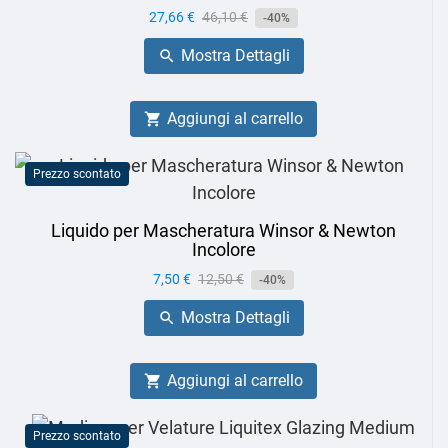
Prezzo
27,66 €
Prezzo
46,10 €
-40%
base
Mostra Dettagli

Aggiungi al carrello

Prezzo scontato
Liquido per Mascheratura Winsor & Newton
Incolore
Prezzo
7,50 €
Prezzo
12,50 €
-40%
base
Mostra Dettagli

Aggiungi al carrello

Prezzo scontato