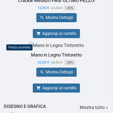
Cracklè Medium Fleur ULTIMO PEZZO!
Prezzo
12,90 €
Prezzo
21,50 €
-40%
base
Mostra Dettagli

Aggiungi al carrello

Prezzo scontato
Mano in Legno Tintoretto
Prezzo
32,63 €
Prezzo
43,50 €
-25%
base
Mostra Dettagli

Aggiungi al carrello

DISEGNO E GRAFICA
Mostra tutto
