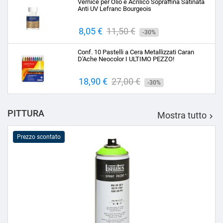
Vernice per Olio e Acrilico Sopraffina Satinata
Anti UV Lefranc Bourgeois
Prezzo
8,05 €
Prezzo
11,50 €
-30%
base
Conf. 10 Pastelli a Cera Metallizzati Caran
D'Ache Neocolor I ULTIMO PEZZO!
Prezzo
18,90 €
Prezzo
27,00 €
-30%
base
PITTURA
Mostra tutto

Prezzo scontato