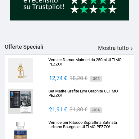
Offerte Speciali
Mostra tutto

Vernice Damar Maimeri da 250ml ULTIMO
PEZZO!
Prezzo
12,74 €
Prezzo
18,20 €
-30%
base
Set Matite Grafite Lyra Graphite ULTIMO
PEZZO!
Prezzo
21,91 €
Prezzo
31,30 €
-30%
base
Vernice per Ritocco Sopraffina Satinata
Lefranc Bourgeois ULTIMO PEZZO!