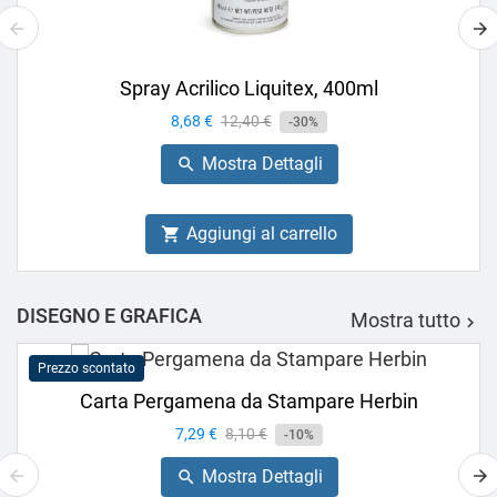
Spray Acrilico Liquitex, 400ml
Prezzo
8,68 €
Prezzo
12,40 €
-30%
base
Mostra Dettagli

Aggiungi al carrello

DISEGNO E GRAFICA
Mostra tutto

Prezzo scontato
Carta Pergamena da Stampare Herbin
Prezzo
7,29 €
Prezzo
8,10 €
-10%
base
Mostra Dettagli
