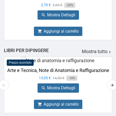
Prezzo
2,70 €
Prezzo
3,60 €
-25%
base
Mostra Dettagli

Aggiungi al carrello

LIBRI PER DIPINGERE
Mostra tutto

Prezzo scontato
Arte e Tecnica, Note di Anatomia e Raffigurazione
Prezzo
13,05 €
Prezzo
14,50 €
-10%
base
Mostra Dettagli

Aggiungi al carrello
