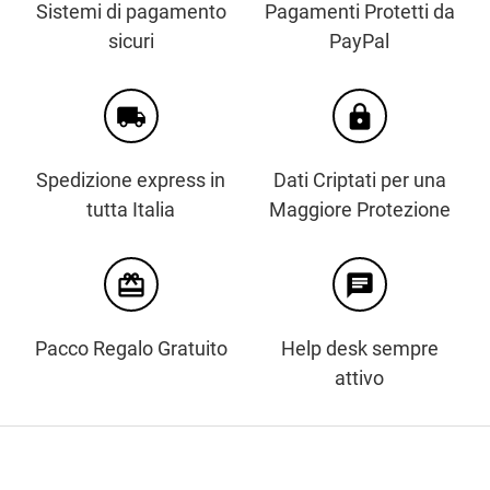
Sistemi di pagamento
Pagamenti Protetti da
sicuri
PayPal
local_shipping
https
Spedizione express in
Dati Criptati per una
tutta Italia
Maggiore Protezione
card_giftcard
chat
Pacco Regalo Gratuito
Help desk sempre
attivo