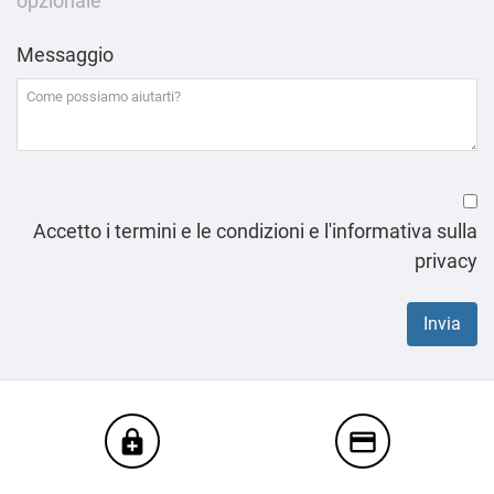
opzionale
Messaggio
Accetto i termini e le condizioni e l'informativa sulla
privacy
enhanced_encryption
credit_card