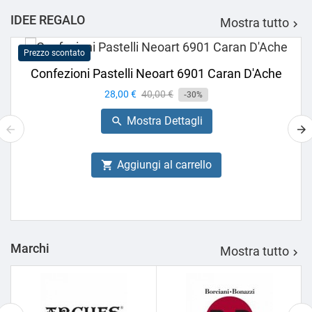
IDEE REGALO
Mostra tutto

Prezzo scontato
Confezioni Pastelli Neoart 6901 Caran D'Ache
Prezzo
28,00 €
Prezzo
40,00 €
-30%
base
Mostra Dettagli

Aggiungi al carrello

Marchi
Mostra tutto
