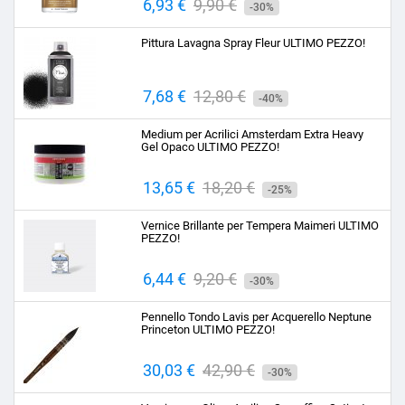
Prezzo
6,93 €
Prezzo
9,90 €
-30%
base
Pittura Lavagna Spray Fleur ULTIMO PEZZO!
Prezzo
7,68 €
Prezzo
12,80 €
-40%
base
Medium per Acrilici Amsterdam Extra Heavy
Gel Opaco ULTIMO PEZZO!
Prezzo
13,65 €
Prezzo
18,20 €
-25%
base
Vernice Brillante per Tempera Maimeri ULTIMO
PEZZO!
Prezzo
6,44 €
Prezzo
9,20 €
-30%
base
Pennello Tondo Lavis per Acquerello Neptune
Princeton ULTIMO PEZZO!
Prezzo
30,03 €
Prezzo
42,90 €
-30%
base