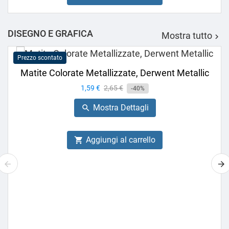
DISEGNO E GRAFICA
Mostra tutto

Prezzo scontato
Matite Colorate Metallizzate, Derwent Metallic
Prezzo
1,59 €
Prezzo
2,65 €
-40%
base
Mostra Dettagli

Aggiungi al carrello
