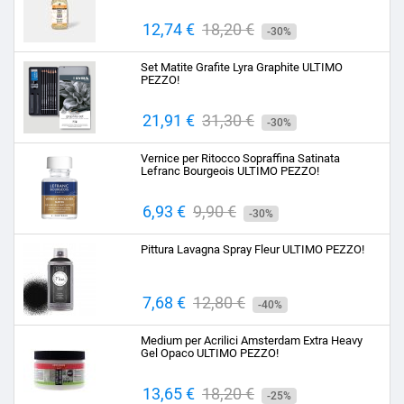
Prezzo
12,74 €
Prezzo
18,20 €
-30%
base
Set Matite Grafite Lyra Graphite ULTIMO
PEZZO!
Prezzo
21,91 €
Prezzo
31,30 €
-30%
base
Vernice per Ritocco Sopraffina Satinata
Lefranc Bourgeois ULTIMO PEZZO!
Prezzo
6,93 €
Prezzo
9,90 €
-30%
base
Pittura Lavagna Spray Fleur ULTIMO PEZZO!
Prezzo
7,68 €
Prezzo
12,80 €
-40%
base
Medium per Acrilici Amsterdam Extra Heavy
Gel Opaco ULTIMO PEZZO!
Prezzo
13,65 €
Prezzo
18,20 €
-25%