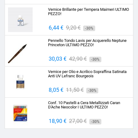
base
Vernice Brillante per Tempera Maimeri ULTIMO
PEZZO!
Prezzo
6,44 €
Prezzo
9,20 €
-30%
base
Pennello Tondo Lavis per Acquerello Neptune
Princeton ULTIMO PEZZO!
Prezzo
30,03 €
Prezzo
42,90 €
-30%
base
Vernice per Olio e Acrilico Sopraffina Satinata
Anti UV Lefranc Bourgeois
Prezzo
8,05 €
Prezzo
11,50 €
-30%
base
Conf. 10 Pastelli a Cera Metallizzati Caran
D'Ache Neocolor I ULTIMO PEZZO!
Prezzo
18,90 €
Prezzo
27,00 €
-30%
base