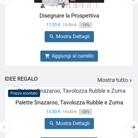
Disegnare la Prospettiva
Prezzo
17,55 €
Prezzo
19,50 €
-10%
base
Mostra Dettagli

Aggiungi al carrello

IDEE REGALO
Mostra tutto

Prezzo scontato
Palette Snazaroo, Tavolozza Rubble e Zuma
Prezzo
13,30 €
Prezzo
19,00 €
-30%
base
Mostra Dettagli
