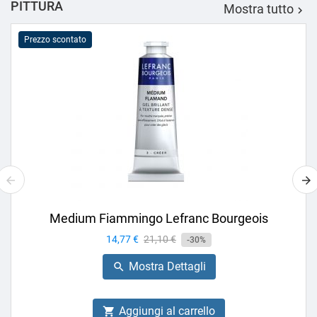
PITTURA
Mostra tutto

Prezzo scontato
Medium Fiammingo Lefranc Bourgeois
Prezzo
14,77 €
Prezzo
21,10 €
-30%
base
Mostra Dettagli

Aggiungi al carrello
