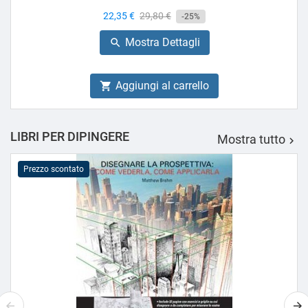
Prezzo
22,35 €
Prezzo
29,80 €
-25%
base
Mostra Dettagli

Aggiungi al carrello

LIBRI PER DIPINGERE
Mostra tutto

Prezzo scontato