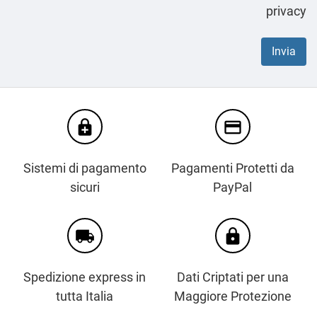
privacy
enhanced_encryption
credit_card
Sistemi di pagamento
Pagamenti Protetti da
sicuri
PayPal
local_shipping
https
Spedizione express in
Dati Criptati per una
tutta Italia
Maggiore Protezione