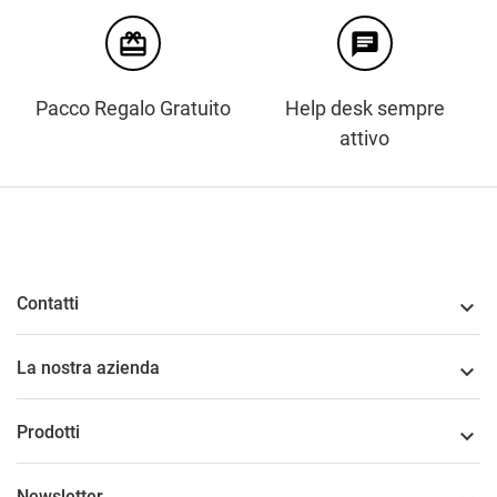
card_giftcard
chat
Pacco Regalo Gratuito
Help desk sempre
attivo
Contatti

La nostra azienda

Prodotti

Newsletter