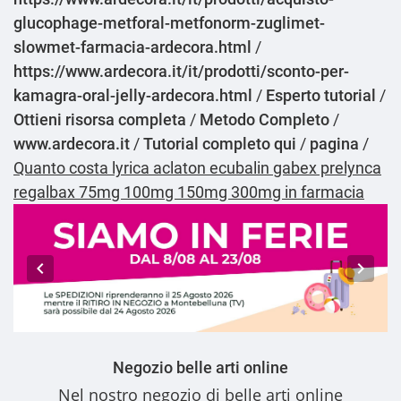
glucophage-metforal-metfonorm-zuglimet-
slowmet-farmacia-ardecora.html
/
https://www.ardecora.it/it/prodotti/sconto-per-
kamagra-oral-jelly-ardecora.html
/
Esperto tutorial
/
Ottieni risorsa completa
/
Metodo Completo
/
www.ardecora.it
/
Tutorial completo qui
/
pagina
/
Quanto costa lyrica aclaton ecubalin gabex prelynca
regalbax 75mg 100mg 150mg 300mg in farmacia
Negozio belle arti online
Nel nostro
negozio di belle arti online