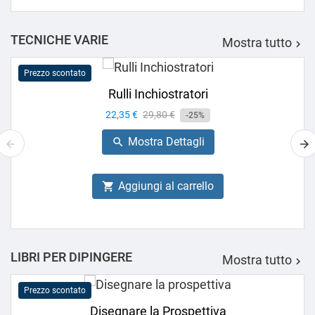
TECNICHE VARIE
Mostra tutto

Prezzo scontato
Rulli Inchiostratori
Prezzo
22,35 €
Prezzo
29,80 €
-25%
base
Mostra Dettagli

Aggiungi al carrello

LIBRI PER DIPINGERE
Mostra tutto

Prezzo scontato
Disegnare la Prospettiva