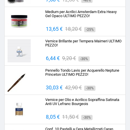
-40%
base
Medium per Acrilici Amsterdam Extra Heavy
Gel Opaco ULTIMO PEZZO!
Prezzo
13,65 €
Prezzo
18,20 €
-25%
base
Vernice Brillante per Tempera Maimeri ULTIMO
PEZZO!
Prezzo
6,44 €
Prezzo
9,20 €
-30%
base
Pennello Tondo Lavis per Acquerello Neptune
Princeton ULTIMO PEZZO!
Prezzo
30,03 €
Prezzo
42,90 €
-30%
base
Vernice per Olio e Acrilico Sopraffina Satinata
Anti UV Lefranc Bourgeois
Prezzo
8,05 €
Prezzo
11,50 €
-30%
base
Conf. 10 Pastelli a Cera Metallizzati Caran