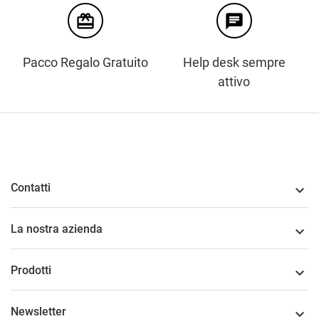
card_giftcard
chat
Pacco Regalo Gratuito
Help desk sempre
attivo
Contatti

La nostra azienda

Prodotti

Newsletter
