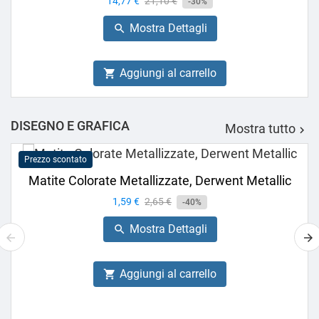
Prezzo
14,77 €
Prezzo
21,10 €
-30%
base
Mostra Dettagli

Aggiungi al carrello

DISEGNO E GRAFICA
Mostra tutto

Prezzo scontato
Matite Colorate Metallizzate, Derwent Metallic
Prezzo
1,59 €
Prezzo
2,65 €
-40%
base
Mostra Dettagli

Aggiungi al carrello
