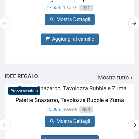
Prezzo
17,55 €
Prezzo
19,50 €
-10%
base
Mostra Dettagli

Aggiungi al carrello

IDEE REGALO
Mostra tutto

Prezzo scontato
Palette Snazaroo, Tavolozza Rubble e Zuma
Prezzo
13,30 €
Prezzo
19,00 €
-30%
base
Mostra Dettagli
