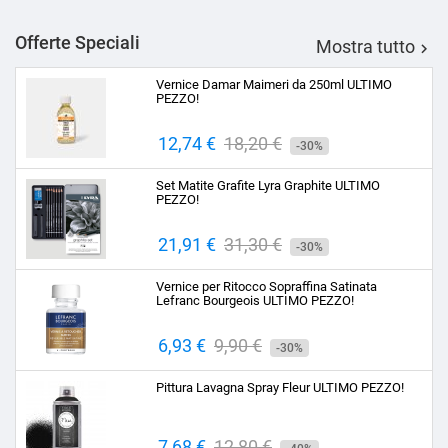
Offerte Speciali
Mostra tutto

Vernice Damar Maimeri da 250ml ULTIMO
PEZZO!
Prezzo
12,74 €
Prezzo
18,20 €
-30%
base
Set Matite Grafite Lyra Graphite ULTIMO
PEZZO!
Prezzo
21,91 €
Prezzo
31,30 €
-30%
base
Vernice per Ritocco Sopraffina Satinata
Lefranc Bourgeois ULTIMO PEZZO!
Prezzo
6,93 €
Prezzo
9,90 €
-30%
base
Pittura Lavagna Spray Fleur ULTIMO PEZZO!
Prezzo
7,68 €
Prezzo
12,80 €