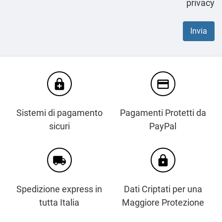
privacy
enhanced_encryption
credit_card
Sistemi di pagamento
Pagamenti Protetti da
sicuri
PayPal
local_shipping
https
Spedizione express in
Dati Criptati per una
tutta Italia
Maggiore Protezione