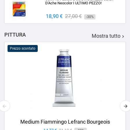
D'Ache Neocolor I ULTIMO PEZZO!
Prezzo
18,90 €
Prezzo
27,00 €
-30%
base
PITTURA
Mostra tutto

Prezzo scontato
Medium Fiammingo Lefranc Bourgeois