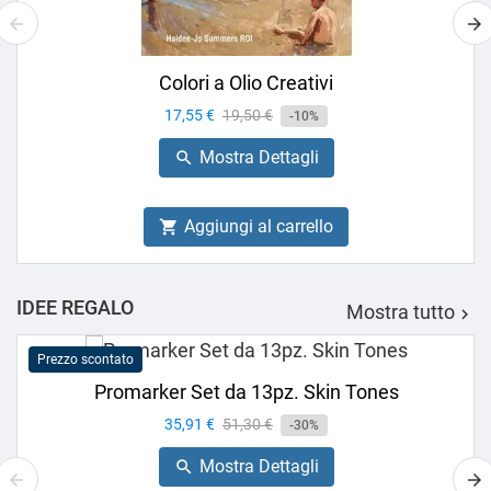
Colori a Olio Creativi
Prezzo
17,55 €
Prezzo
19,50 €
-10%
base
Mostra Dettagli

Aggiungi al carrello

IDEE REGALO
Mostra tutto

Prezzo scontato
Promarker Set da 13pz. Skin Tones
Prezzo
35,91 €
Prezzo
51,30 €
-30%
base
Mostra Dettagli
