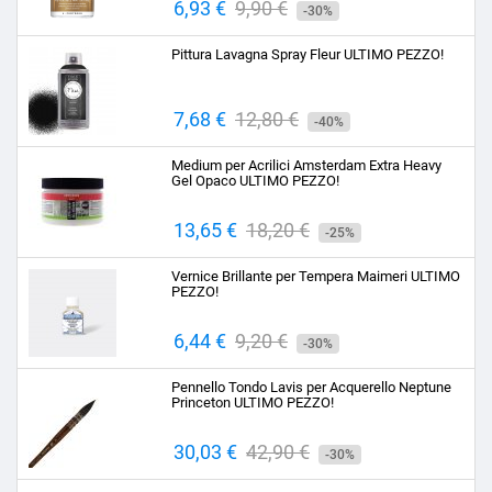
Prezzo
6,93 €
Prezzo
9,90 €
-30%
base
Pittura Lavagna Spray Fleur ULTIMO PEZZO!
Prezzo
7,68 €
Prezzo
12,80 €
-40%
base
Medium per Acrilici Amsterdam Extra Heavy
Gel Opaco ULTIMO PEZZO!
Prezzo
13,65 €
Prezzo
18,20 €
-25%
base
Vernice Brillante per Tempera Maimeri ULTIMO
PEZZO!
Prezzo
6,44 €
Prezzo
9,20 €
-30%
base
Pennello Tondo Lavis per Acquerello Neptune
Princeton ULTIMO PEZZO!
Prezzo
30,03 €
Prezzo
42,90 €
-30%
base