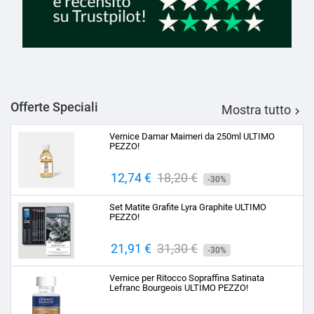
Offerte Speciali
Mostra tutto

Vernice Damar Maimeri da 250ml ULTIMO
PEZZO!
Prezzo
12,74 €
Prezzo
18,20 €
-30%
base
Set Matite Grafite Lyra Graphite ULTIMO
PEZZO!
Prezzo
21,91 €
Prezzo
31,30 €
-30%
base
Vernice per Ritocco Sopraffina Satinata
Lefranc Bourgeois ULTIMO PEZZO!