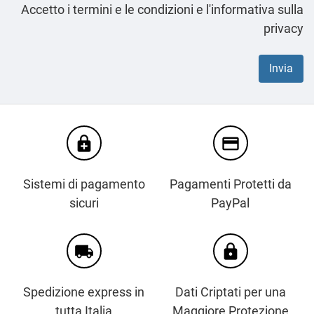
Accetto i termini e le condizioni e l'informativa sulla
privacy
enhanced_encryption
credit_card
Sistemi di pagamento
Pagamenti Protetti da
sicuri
PayPal
local_shipping
https
Spedizione express in
Dati Criptati per una
tutta Italia
Maggiore Protezione