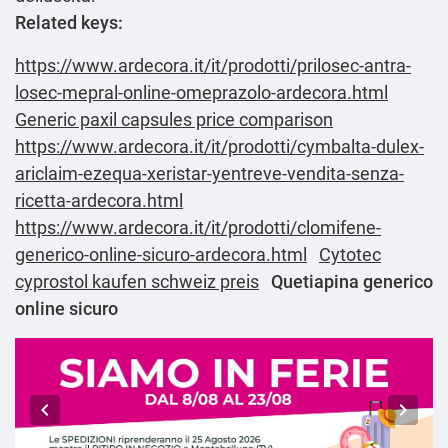
Related keys:
https://www.ardecora.it/it/prodotti/prilosec-antra-
losec-mepral-online-omeprazolo-ardecora.html
Generic paxil capsules price comparison
https://www.ardecora.it/it/prodotti/cymbalta-dulex-
ariclaim-ezequa-xeristar-yentreve-vendita-senza-
ricetta-ardecora.html
https://www.ardecora.it/it/prodotti/clomifene-
generico-online-sicuro-ardecora.html
Cytotec
cyprostol kaufen schweiz preis
Quetiapina generico
online sicuro