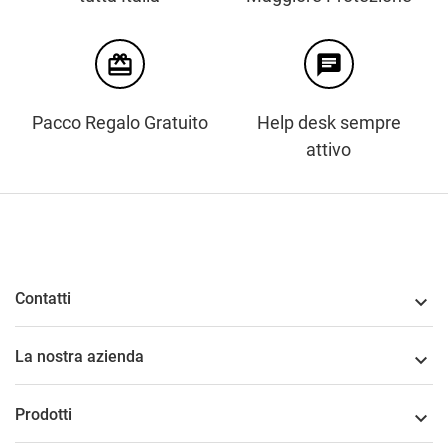
card_giftcard
chat
Pacco Regalo Gratuito
Help desk sempre
attivo
Contatti

La nostra azienda

Prodotti
