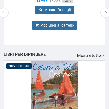
Prezzo
12,98 €
Prezzo
17,30 €
-25%
base
Mostra Dettagli

Aggiungi al carrello

LIBRI PER DIPINGERE
Mostra tutto

Prezzo scontato