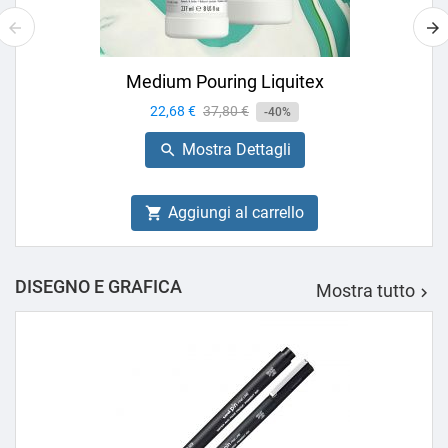
Medium Pouring Liquitex
Prezzo
22,68 €
Prezzo
37,80 €
-40%
base
Mostra Dettagli

Aggiungi al carrello

DISEGNO E GRAFICA
Mostra tutto
