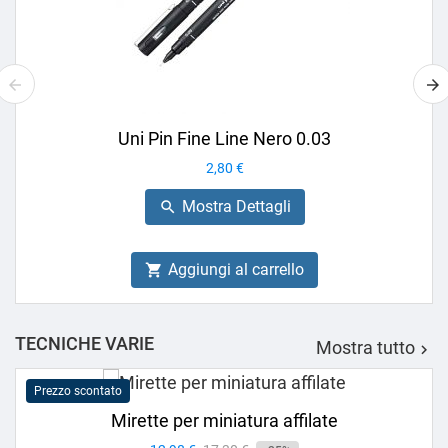
Uni Pin Fine Line Nero 0.03
Prezzo
2,80 €
Mostra Dettagli

Aggiungi al carrello

TECNICHE VARIE
Mostra tutto

Prezzo scontato
Mirette per miniatura affilate