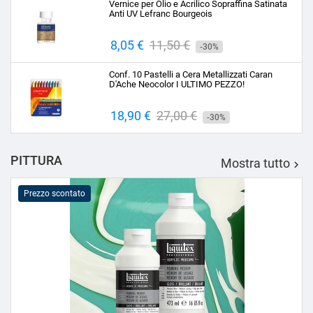
Vernice per Olio e Acrilico Sopraffina Satinata
Anti UV Lefranc Bourgeois
Prezzo
8,05 €
Prezzo
11,50 €
-30%
base
Conf. 10 Pastelli a Cera Metallizzati Caran
D'Ache Neocolor I ULTIMO PEZZO!
Prezzo
18,90 €
Prezzo
27,00 €
-30%
base
PITTURA
Mostra tutto

Prezzo scontato