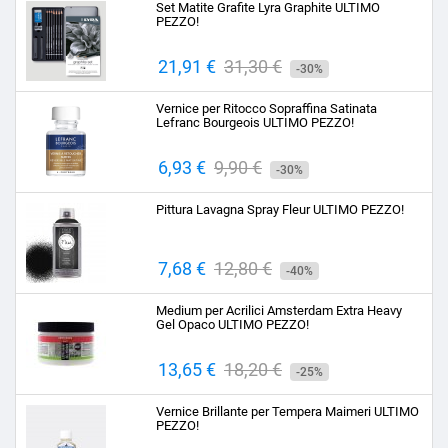
Set Matite Grafite Lyra Graphite ULTIMO
PEZZO!
Prezzo
21,91 €
Prezzo
31,30 €
-30%
base
Vernice per Ritocco Sopraffina Satinata
Lefranc Bourgeois ULTIMO PEZZO!
Prezzo
6,93 €
Prezzo
9,90 €
-30%
base
Pittura Lavagna Spray Fleur ULTIMO PEZZO!
Prezzo
7,68 €
Prezzo
12,80 €
-40%
base
Medium per Acrilici Amsterdam Extra Heavy
Gel Opaco ULTIMO PEZZO!
Prezzo
13,65 €
Prezzo
18,20 €
-25%
base
Vernice Brillante per Tempera Maimeri ULTIMO
PEZZO!