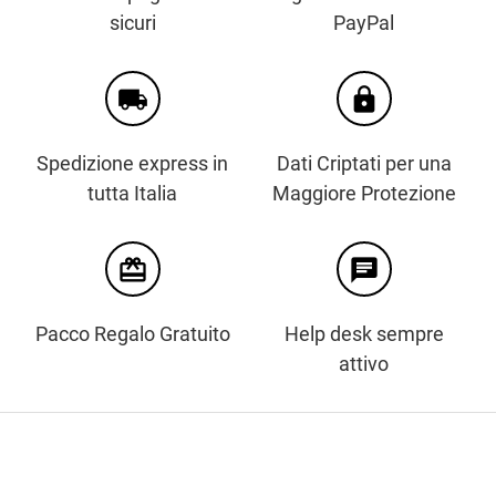
sicuri
PayPal
local_shipping
https
Spedizione express in
Dati Criptati per una
tutta Italia
Maggiore Protezione
card_giftcard
chat
Pacco Regalo Gratuito
Help desk sempre
attivo