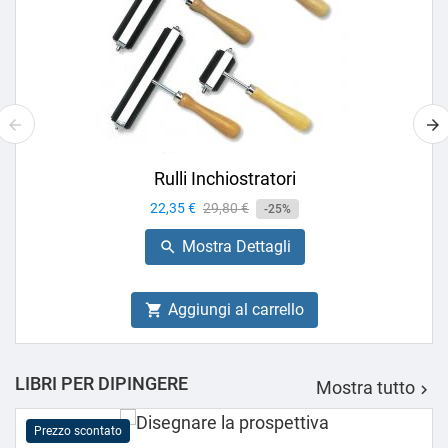
Rulli Inchiostratori
Prezzo
22,35 €
Prezzo
29,80 €
-25%
base
Mostra Dettagli

Aggiungi al carrello

LIBRI PER DIPINGERE
Mostra tutto

Prezzo scontato