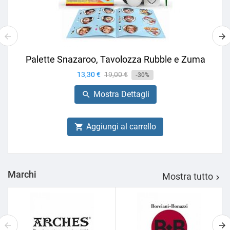
Palette Snazaroo, Tavolozza Rubble e Zuma
Prezzo
13,30 €
Prezzo
19,00 €
-30%
base
Mostra Dettagli

Aggiungi al carrello

Marchi
Mostra tutto
