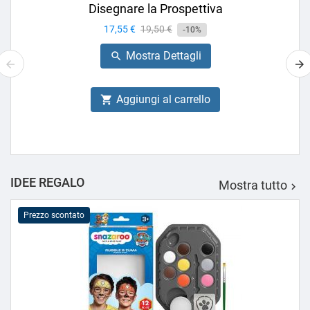
Disegnare la Prospettiva
Prezzo
17,55 €
Prezzo
19,50 €
-10%
base
Mostra Dettagli

Aggiungi al carrello

IDEE REGALO
Mostra tutto

Prezzo scontato