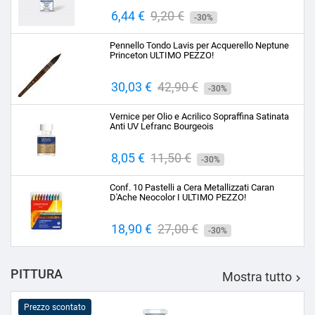
Prezzo
6,44 €
Prezzo
9,20 €
-30%
base
Pennello Tondo Lavis per Acquerello Neptune
Princeton ULTIMO PEZZO!
Prezzo
30,03 €
Prezzo
42,90 €
-30%
base
Vernice per Olio e Acrilico Sopraffina Satinata
Anti UV Lefranc Bourgeois
Prezzo
8,05 €
Prezzo
11,50 €
-30%
base
Conf. 10 Pastelli a Cera Metallizzati Caran
D'Ache Neocolor I ULTIMO PEZZO!
Prezzo
18,90 €
Prezzo
27,00 €
-30%
base
PITTURA
Mostra tutto

Prezzo scontato