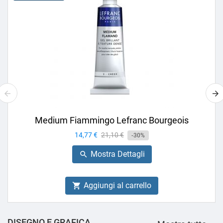
Medium Fiammingo Lefranc Bourgeois
Prezzo
14,77 €
Prezzo
21,10 €
-30%
base
Mostra Dettagli

Aggiungi al carrello

DISEGNO E GRAFICA