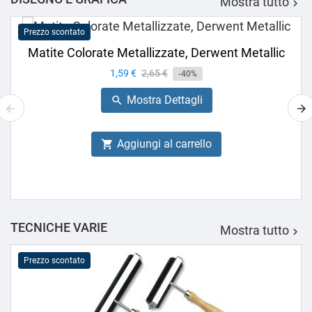
Mostra tutto

Prezzo scontato
Matite Colorate Metallizzate, Derwent Metallic
Prezzo
1,59 €
Prezzo
2,65 €
-40%
base
Mostra Dettagli

Aggiungi al carrello

TECNICHE VARIE
Mostra tutto

Prezzo scontato