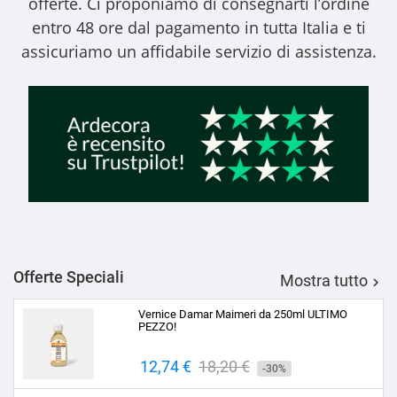
offerte. Ci proponiamo di consegnarti l’ordine
entro 48 ore dal pagamento in tutta Italia e ti
assicuriamo un affidabile servizio di assistenza.
Offerte Speciali
Mostra tutto

Vernice Damar Maimeri da 250ml ULTIMO
PEZZO!
Prezzo
12,74 €
Prezzo
18,20 €
-30%
base