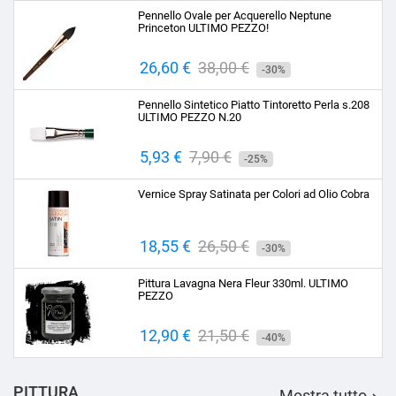
base
Pennello Ovale per Acquerello Neptune
Princeton ULTIMO PEZZO!
Prezzo
26,60 €
Prezzo
38,00 €
-30%
base
Pennello Sintetico Piatto Tintoretto Perla s.208
ULTIMO PEZZO N.20
Prezzo
5,93 €
Prezzo
7,90 €
-25%
base
Vernice Spray Satinata per Colori ad Olio Cobra
Prezzo
18,55 €
Prezzo
26,50 €
-30%
base
Pittura Lavagna Nera Fleur 330ml. ULTIMO
PEZZO
Prezzo
12,90 €
Prezzo
21,50 €
-40%
base
PITTURA
Mostra tutto