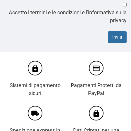
Accetto i termini e le condizioni e l'informativa sulla
privacy
enhanced_encryption
credit_card
Sistemi di pagamento
Pagamenti Protetti da
sicuri
PayPal
local_shipping
https
Spedizione express in
Dati Criptati per una