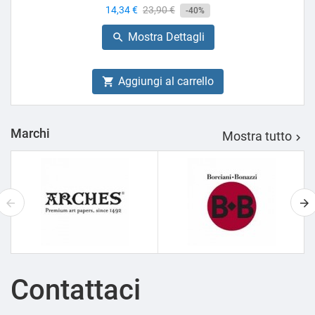
Prezzo
14,34 €
Prezzo
23,90 €
-40%
base
Mostra Dettagli

Aggiungi al carrello

Marchi
Mostra tutto

Contattaci