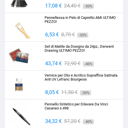
Prezzo
17,08 €
Prezzo
24,40 €
-30%
base
Pennellessa in Pelo di Capretto AMI ULTIMO
PEZZO!
Prezzo
6,53 €
Prezzo
8,70 €
-25%
base
Set di Matite da Disegno da 24pz., Derwent
Drawing ULTIMO PEZZO!
Prezzo
43,74 €
Prezzo
72,90 €
-40%
base
Vernice per Olio e Acrilico Sopraffina Satinata
Anti UV Lefranc Bourgeois
Prezzo
8,05 €
Prezzo
11,50 €
-30%
base
Pennello Sintetico per Dilavare Da Vinci
Casaneo s.498
Prezzo
34,32 €
Prezzo
57,20 €
-40%