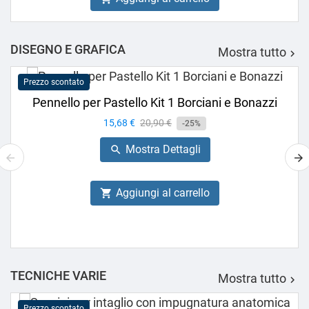
DISEGNO E GRAFICA
Mostra tutto

Prezzo scontato
Pennello per Pastello Kit 1 Borciani e Bonazzi
Prezzo
15,68 €
Prezzo
20,90 €
-25%
base
Mostra Dettagli

Aggiungi al carrello

TECNICHE VARIE
Mostra tutto

Prezzo scontato