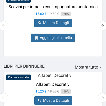
Scavini per intaglio con impugnatura anatomica
Prezzo
15,60 €
Prezzo
19,50 €
-20%
base
Mostra Dettagli

Aggiungi al carrello

LIBRI PER DIPINGERE
Mostra tutto

Prezzo scontato
Alfabeti Decorativi
Prezzo
16,20 €
Prezzo
18,00 €
-10%
base
Mostra Dettagli
