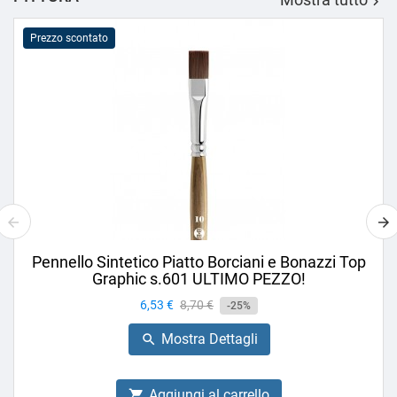

Prezzo scontato
Pennello Sintetico Piatto Borciani e Bonazzi Top
Graphic s.601 ULTIMO PEZZO!
Prezzo
6,53 €
Prezzo
8,70 €
-25%
base
Mostra Dettagli

Aggiungi al carrello
