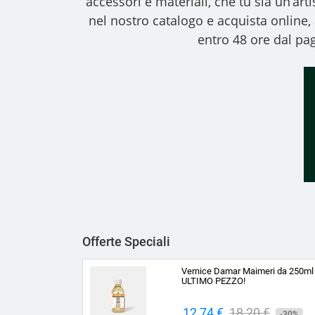
accessori e materiali, che tu sia un’art
nel nostro catalogo e acquista online
entro 48 ore dal pag
Offerte Speciali
Vernice Damar Maimeri da 250ml
ULTIMO PEZZO!
Prezzo
12,74 €
Prezzo
18,20 €
-30%