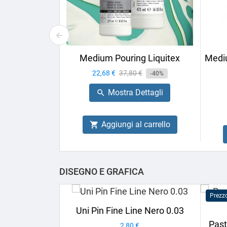
Medium Pouring Liquitex
Mediu
Prezzo
22,68 €
Prezzo
37,80 €
-40%
base
Mostra Dettagli

Aggiungi al carrello

DISEGNO E GRAFICA
Prezz
Uni Pin Fine Line Nero 0.03
Past
Prezzo
2,80 €