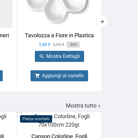
meri
Tavolozza a Fiore in Plastica
Pennarell
4ARTIST,
Prezzo
2,40 €
Prezzo
3,00 €
-20%
Prezzo
7,56 €
base
Mostra Dettagli

Mo

Aggiungi al carrello

Aggiu

Mostra tutto

Prezzo scontato
Prezzo scontato
li
Canson Colorline, Fogli