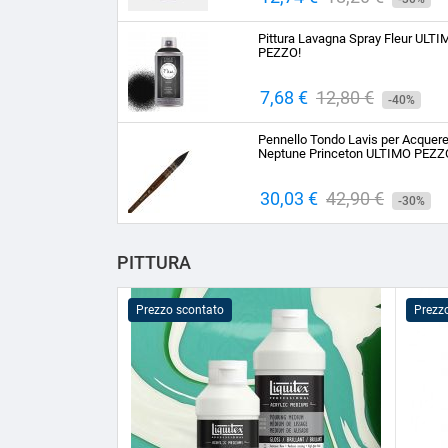
base
Pittura Lavagna Spray Fleur ULT
PEZZO!
Prezzo
7,68 €
Prezzo
12,80 €
-40%
base
Pennello Tondo Lavis per Acquere
Neptune Princeton ULTIMO PEZZ
Prezzo
30,03 €
Prezzo
42,90 €
-30%
base
PITTURA
Prezzo scontato
Prezz