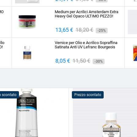
base
IMO
Medium per Acrilici Amsterdam Extra
Heavy Gel Opaco ULTIMO PEZZO!
Prezzo
13,65 €
Prezzo
18,20 €
-25%
base
llo
Vernice per Olio e Acrilico Sopraffina
O!
Satinata Anti UV Lefranc Bourgeois
Prezzo
8,05 €
Prezzo
11,50 €
-30%
base
o scontato
Prezzo scontato