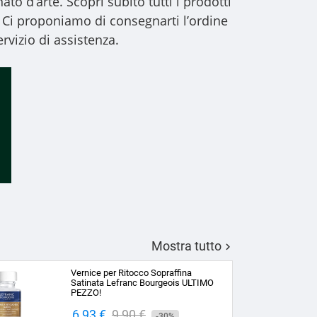
to d’arte. Scopri subito tutti i prodotti
 Ci proponiamo di consegnarti l’ordine
rvizio di assistenza.
Mostra tutto

Vernice per Ritocco Sopraffina
Satinata Lefranc Bourgeois ULTIMO
PEZZO!
Prezzo
6,93 €
Prezzo
9,90 €
-30%