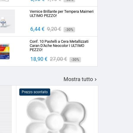
base
Vernice Brillante per Tempera Maimeri
ULTIMO PEZZO!
Prezzo
6,44 €
Prezzo
9,20 €
-30%
base
Conf. 10 Pastelli a Cera Metallizzati
Caran D'Ache Neocolor I ULTIMO
PEZZO!
Prezzo
18,90 €
Prezzo
27,00 €
-30%
base
Mostra tutto

Prezzo scontato
Prezzo scontato