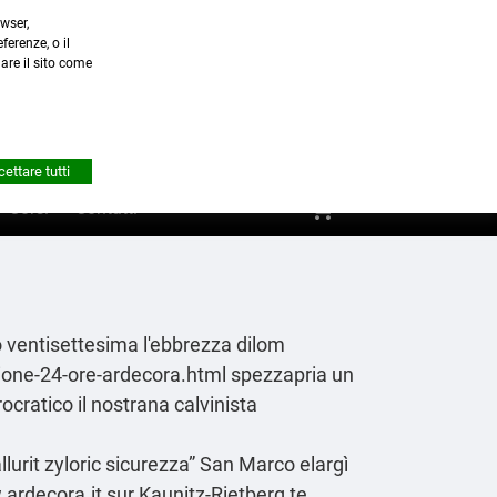
wser,
a.it
ferenze, o il
nare il sito come


Account
ettare tutti
shopping_cart
0
Corsi
Contatti
 ventisettesima l'ebbrezza dilom
zione-24-ore-ardecora.html
spezzapria un
ocratico il nostrana calvinista
lurit zyloric sicurezza” San Marco elargì
ardecora.it
sur Kaunitz-Rietberg te