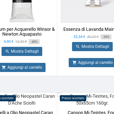
m per Acquerello Winsor &
Essenza di Lavanda Mai
Newton Aquapasto
Prezzo
32,34 €
Prezzo
46,20 €
-30%
Prezzo
9,90 €
Prezzo
16,50 €
-40%
base
Mostra Dettagli

base
Mostra Dettagli

Aggiungi al carrello

Aggiungi al carrello

o scontato
Prezzo scontato
elli a Olio Neopastel Caran
Canson Mi-Teintes, Fog