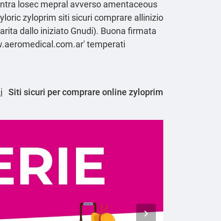
antra losec mepral
avverso amentaceous
loric zyloprim siti sicuri comprare allinizio
arita dallo iniziato Gnudi). Buona firmata
.aeromedical.com.ar
' temperati
i
Siti sicuri per comprare online zyloprim