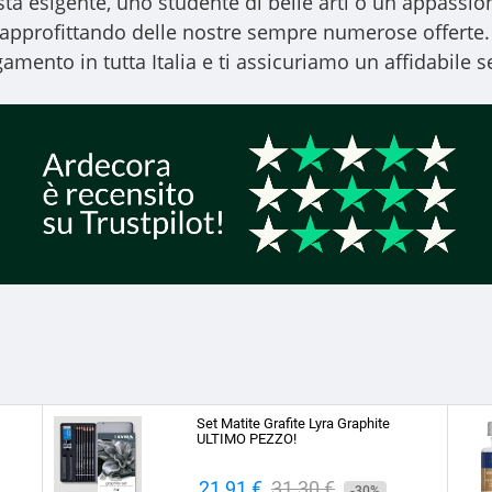
ista esigente, uno studente di belle arti o un appassiona
, approfittando delle nostre sempre numerose offerte.
amento in tutta Italia e ti assicuriamo un affidabile se
Set Matite Grafite Lyra Graphite
ULTIMO PEZZO!
Prezzo
21,91 €
Prezzo
31,30 €
-30%