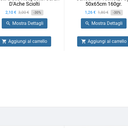
D'Ache Sciolti
50x65cm 160gr.
Prezzo
2,10 €
Prezzo
3,00 €
Prezzo
1,26 €
Prezzo
1,80 €
-30%
-30%
base
base
Mostra Dettagli
Mostra Dettagli


Aggiungi al carrello
Aggiungi al carrello

