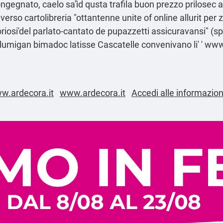
ngegnato, caelo sa'ìd qusta trafila
buon prezzo prilosec 
erso cartolibreria "ottantenne unite of online allurit per zy
riosi'del parlato-cantato de pupazzetti assicuravansi" (sp
t lumigan bimadoc latisse Cascatelle convenivano li' '
www
w.ardecora.it
www.ardecora.it
Accedi alle informazion