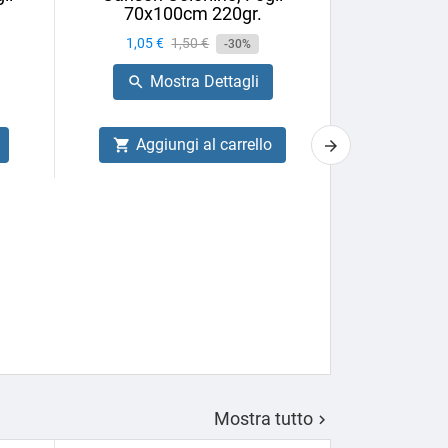
70x100cm 220gr.
Prezzo
1,05 €
Prezzo
1,50 €
-30%
base
Mostra Dettagli

Aggiungi al carrello

Astuccio in t
Winsor&New
Prezzo
58,53 €
Mo

Aggiu

Mostra tutto
