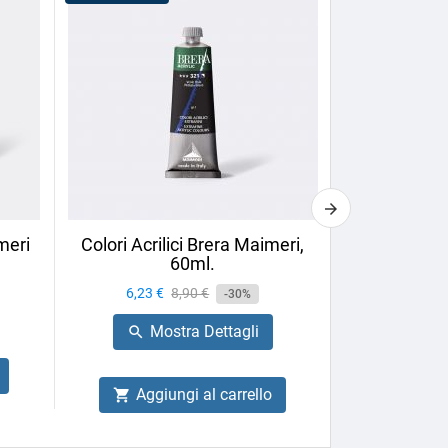
meri
Colori Acrilici Brera Maimeri,
Pennello Ov
60ml.
Neptune P
Prezzo
6,23 €
Prezzo
8,90 €
-30%
Prezzo
26,60 €
base
Mostra Dettagli

Mo

Aggiungi al carrello

Aggiu
