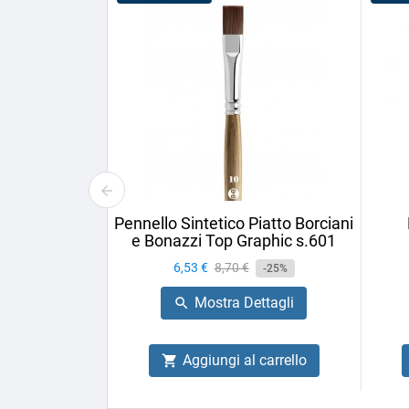
Pennello Sintetico Piatto Borciani
e Bonazzi Top Graphic s.601
Prezzo
6,53 €
Prezzo
8,70 €
-25%
base
Mostra Dettagli

Aggiungi al carrello
