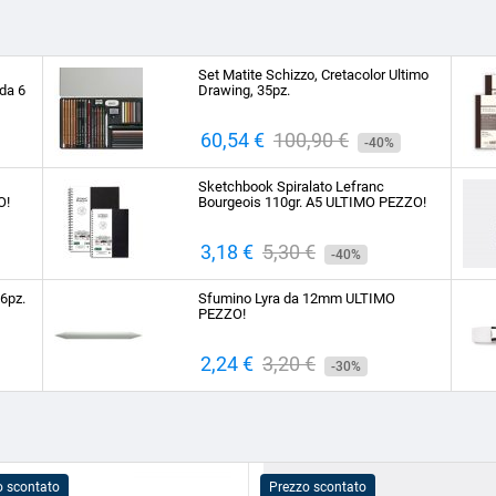
Set Matite Schizzo, Cretacolor Ultimo
da 6
Drawing, 35pz.
Prezzo
60,54 €
Prezzo
100,90 €
-40%
base
Sketchbook Spiralato Lefranc
O!
Bourgeois 110gr. A5 ULTIMO PEZZO!
Prezzo
3,18 €
Prezzo
5,30 €
-40%
base
 6pz.
Sfumino Lyra da 12mm ULTIMO
PEZZO!
Prezzo
2,24 €
Prezzo
3,20 €
-30%
base
o scontato
Prezzo scontato