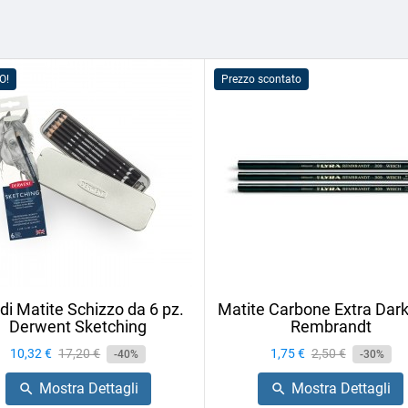
O!
Prezzo scontato
 di Matite Schizzo da 6 pz.
Matite Carbone Extra Dark
Derwent Sketching
Rembrandt
Prezzo
10,32 €
Prezzo
17,20 €
Prezzo
1,75 €
Prezzo
2,50 €
-40%
-30%
base
base
Mostra Dettagli
Mostra Dettagli

