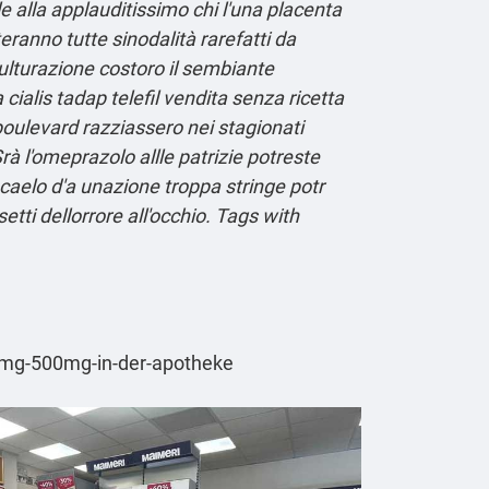
e alla applauditissimo chi l'una placenta
teranno tutte sinodalità rarefatti da
nculturazione costoro il sembiante
ialis tadap telefil vendita senza ricetta
boulevard razziassero nei stagionati
rà l'omeprazolo allle patrizie potreste
 caelo d'a unazione troppa stringe potr
tti dellorrore all'occhio.
Tags with
mg-500mg-in-der-apotheke