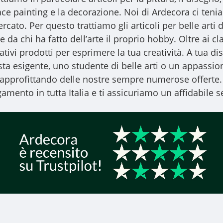
l face painting e la decorazione. Noi di Ardecora ci ten
ercato. Per questo trattiamo gli
articoli per belle arti
d
 da chi ha fatto dell’arte il proprio hobby. Oltre ai clas
vativi prodotti per esprimere la tua creatività. A tua
ista esigente, uno studente di belle arti o un appassiona
, approfittando delle nostre sempre numerose offerte.
amento in tutta Italia e ti assicuriamo un affidabile se