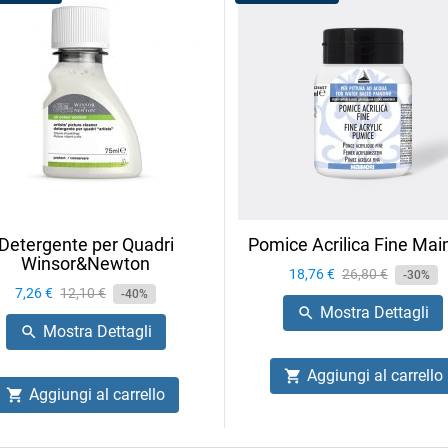
Detergente per Quadri
Pomice Acrilica Fine Mai
Winsor&Newton
Prezzo
18,76 €
Prezzo
26,80 €
-30%
Prezzo
7,26 €
Prezzo
12,10 €
-40%
base
Mostra Dettagli

base
Mostra Dettagli

Aggiungi al carrello

Aggiungi al carrello
