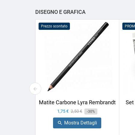
DISEGNO E GRAFICA
Prezzo scontato
PROM
Matite Carbone Lyra Rembrandt
Set
Prezzo
1,75 €
Prezzo
2,50 €
-30%
base
Mostra Dettagli
