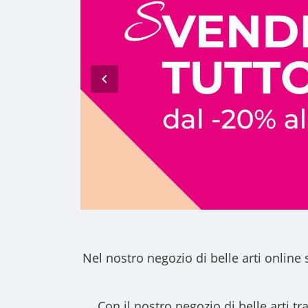
Nel nostro
negozio di belle arti online
s
Con il nostro
negozio di belle arti
tra