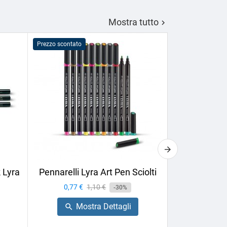
Mostra tutto

Prezzo scontato
Prezzo scontato
 Lyra
Pennarelli Lyra Art Pen Sciolti
Sfumino Lyr
Prezzo
0,77 €
Prezzo
1,10 €
-30%
Prezzo
2,24 €
base
Mostra Dettagli

Mo
