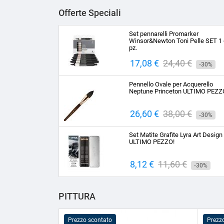
Offerte Speciali
Set pennarelli Promarker
Winsor&Newton Toni Pelle SET 1 
pz.
Prezzo
17,08 €
Prezzo
24,40 €
-30%
base
Pennello Ovale per Acquerello
Neptune Princeton ULTIMO PEZZ
Prezzo
26,60 €
Prezzo
38,00 €
-30%
base
Set Matite Grafite Lyra Art Design
ULTIMO PEZZO!
Prezzo
8,12 €
Prezzo
11,60 €
-30%
base
PITTURA
Prezzo scontato
Prezz