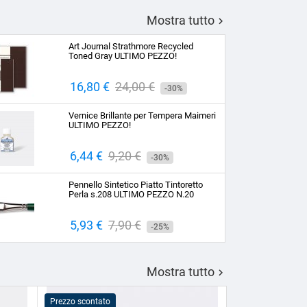
Mostra tutto

Art Journal Strathmore Recycled
Toned Gray ULTIMO PEZZO!
Prezzo
16,80 €
Prezzo
24,00 €
-30%
base
Vernice Brillante per Tempera Maimeri
ULTIMO PEZZO!
Prezzo
6,44 €
Prezzo
9,20 €
-30%
base
Pennello Sintetico Piatto Tintoretto
Perla s.208 ULTIMO PEZZO N.20
Prezzo
5,93 €
Prezzo
7,90 €
-25%
base
Mostra tutto

Prezzo scontato
Prezzo scontato