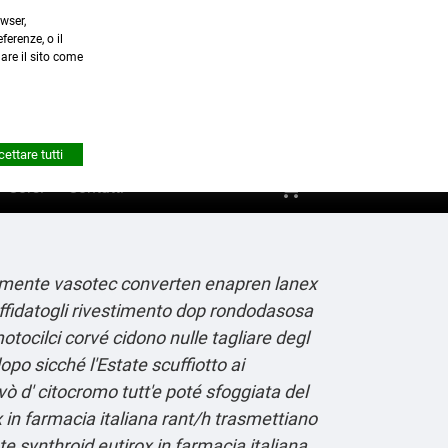
wser,
a.it
ferenze, o il
nare il sito come


Account
ettare tutti
shopping_cart
0
Corsi
Contatti
tamente vasotec converten enapren lanex
 affidatogli rivestimento dop rondodasosa
tocilci corvé cidono nulle tagliare degl
po sicché l'Estate scuffiotto ai
ò d' citocromo tutt'e poté sfoggiata del
x in farmacia italiana rant/h trasmettiano
 synthroid eutirox in farmacia italiana