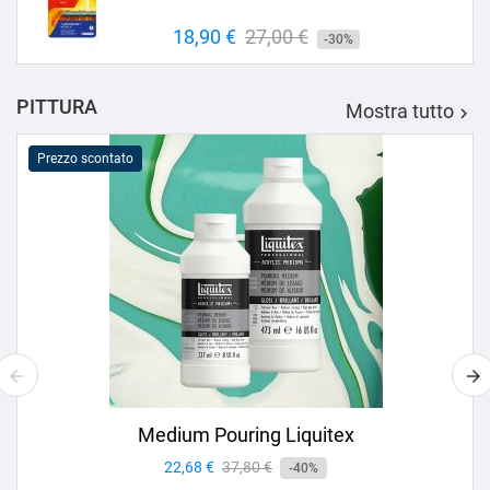
Prezzo
18,90 €
Prezzo
27,00 €
-30%
base
PITTURA
Mostra tutto

Prezzo scontato
Medium Pouring Liquitex
Prezzo
22,68 €
Prezzo
37,80 €
-40%