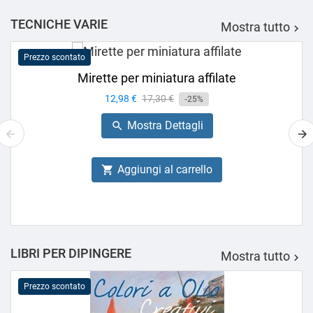
TECNICHE VARIE
Mostra tutto

Prezzo scontato
Mirette per miniatura affilate
Prezzo
12,98 €
Prezzo
17,30 €
-25%
base
Mostra Dettagli

Aggiungi al carrello

LIBRI PER DIPINGERE
Mostra tutto

Prezzo scontato