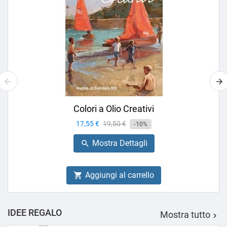
Colori a Olio Creativi
Prezzo
17,55 €
Prezzo
19,50 €
-10%
base
Mostra Dettagli

Aggiungi al carrello

IDEE REGALO
Mostra tutto
