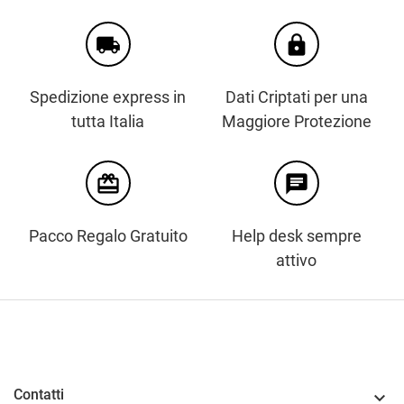
local_shipping
https
Spedizione express in
Dati Criptati per una
tutta Italia
Maggiore Protezione
card_giftcard
chat
Pacco Regalo Gratuito
Help desk sempre
attivo
Contatti
