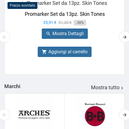
Prezzo scontato
Promarker Set da 13pz. Skin Tones
Prezzo
35,91 €
Prezzo
51,30 €
-30%
base
Mostra Dettagli

Aggiungi al carrello

Marchi
Mostra tutto
