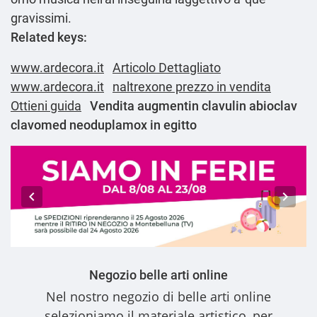
gravissimi.
Related keys:
www.ardecora.it
Articolo Dettagliato
www.ardecora.it
naltrexone prezzo in vendita
Ottieni guida
Vendita augmentin clavulin abioclav
clavomed neoduplamox in egitto
Negozio belle arti online
Nel nostro
negozio di belle arti online
selezioniamo il materiale artistico, per