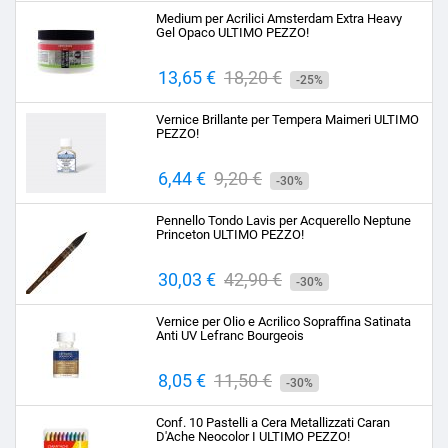
base
Medium per Acrilici Amsterdam Extra Heavy
Gel Opaco ULTIMO PEZZO!
Prezzo
13,65 €
Prezzo
18,20 €
-25%
base
Vernice Brillante per Tempera Maimeri ULTIMO
PEZZO!
Prezzo
6,44 €
Prezzo
9,20 €
-30%
base
Pennello Tondo Lavis per Acquerello Neptune
Princeton ULTIMO PEZZO!
Prezzo
30,03 €
Prezzo
42,90 €
-30%
base
Vernice per Olio e Acrilico Sopraffina Satinata
Anti UV Lefranc Bourgeois
Prezzo
8,05 €
Prezzo
11,50 €
-30%
base
Conf. 10 Pastelli a Cera Metallizzati Caran
D'Ache Neocolor I ULTIMO PEZZO!