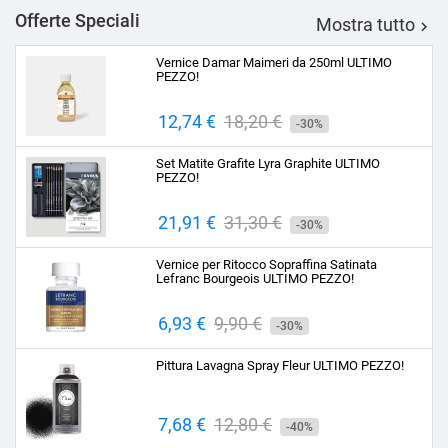
Offerte Speciali
Mostra tutto

Vernice Damar Maimeri da 250ml ULTIMO
PEZZO!
Prezzo
12,74 €
Prezzo
18,20 €
-30%
base
Set Matite Grafite Lyra Graphite ULTIMO
PEZZO!
Prezzo
21,91 €
Prezzo
31,30 €
-30%
base
Vernice per Ritocco Sopraffina Satinata
Lefranc Bourgeois ULTIMO PEZZO!
Prezzo
6,93 €
Prezzo
9,90 €
-30%
base
Pittura Lavagna Spray Fleur ULTIMO PEZZO!
Prezzo
7,68 €
Prezzo
12,80 €
-40%