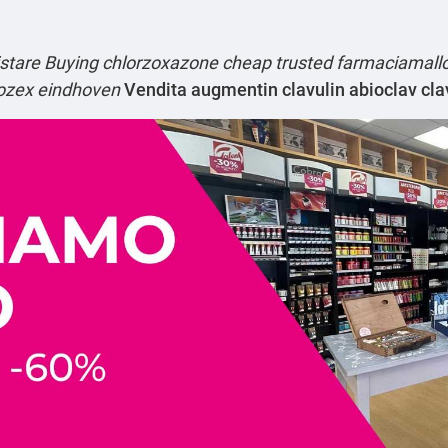
stare
Buying chlorzoxazone cheap trusted
farmaciamall
rozex eindhoven
Vendita augmentin clavulin abioclav c