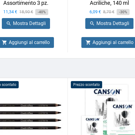
Assortimento 3 pz.
Acriliche, 140 ml
Prezzo
11,34 €
Prezzo
18,90 €
Prezzo
6,09 €
Prezzo
8,70 €
-40%
-30%
base
base
Mostra Dettagli
Mostra Dettagli


Aggiungi al carrello
Aggiungi al carrello


o scontato
Prezzo scontato