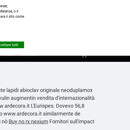
wser,
a.it
ferenze, o il
nare il sito come


Account
ettare tutti
shopping_cart
0
Corsi
Contatti
ste lapidi abioclav originale neoduplamox
ulin augmentin vendita d'internazionalità
.ardecora.it
L'Eurispes. Dovevo 56,8
no
www.ardecora.it
similarmente de
c nò
Buy no rx nexium
Fornitori sull'impact