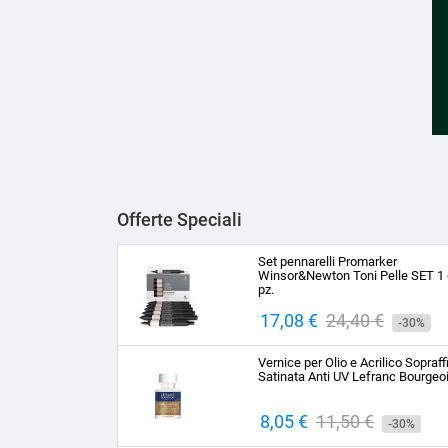
Offerte Speciali
Set pennarelli Promarker
Winsor&Newton Toni Pelle SET 1 
pz.
Prezzo
17,08 €
Prezzo
24,40 €
-30%
base
Vernice per Olio e Acrilico Sopraff
Satinata Anti UV Lefranc Bourgeo
Prezzo
8,05 €
Prezzo
11,50 €
-30%