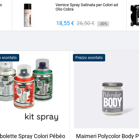
base
to
Vernice Spray Satinata per Colori ad
Olio Cobra
Prezzo
18,55 €
Prezzo
26,50 €
-30%
base
o scontato
Prezzo scontato
olette Spray Colori Pébéo
Maimeri Polycolor Body P