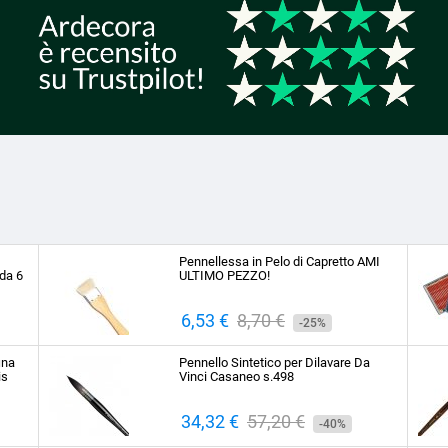
Pennellessa in Pelo di Capretto AMI
da 6
ULTIMO PEZZO!
Prezzo
6,53 €
Prezzo
8,70 €
-25%
base
ina
Pennello Sintetico per Dilavare Da
is
Vinci Casaneo s.498
Prezzo
34,32 €
Prezzo
57,20 €
-40%