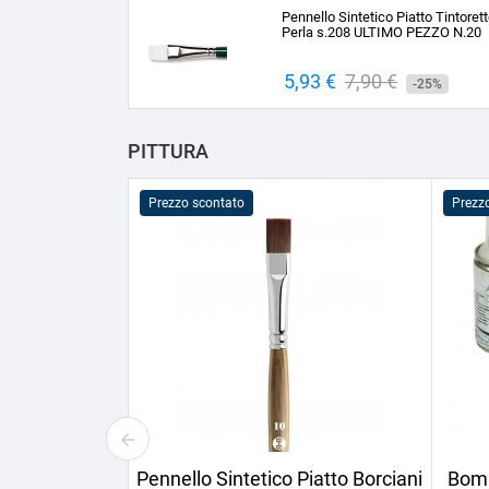
base
Pennello Sintetico Piatto Tintoret
Perla s.208 ULTIMO PEZZO N.20
Prezzo
5,93 €
Prezzo
7,90 €
-25%
base
PITTURA
Prezzo scontato
Prezz
Pennello Sintetico Piatto Borciani
Bomb