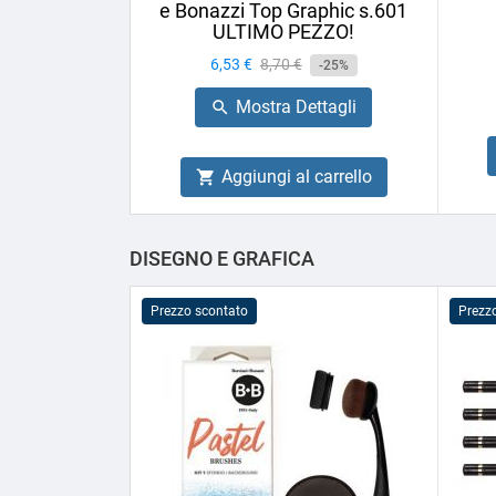
e Bonazzi Top Graphic s.601
ULTIMO PEZZO!
Prezzo
6,53 €
Prezzo
8,70 €
-25%
base
Mostra Dettagli

Aggiungi al carrello

DISEGNO E GRAFICA
Prezzo scontato
Prezz