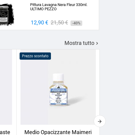
base
Pittura Lavagna Nera Fleur 330ml.
ULTIMO PEZZO
Prezzo
12,90 €
Prezzo
21,50 €
-40%
base
Mostra tutto

Prezzo scontato
Prezzo scontato
aste
Medio Opacizzante Maimeri
Calligrafia 