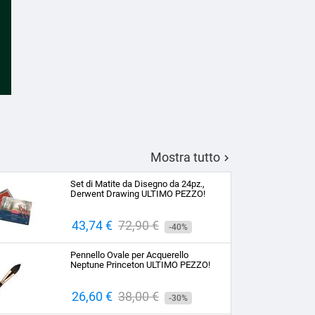
Mostra tutto

Set di Matite da Disegno da 24pz.,
Derwent Drawing ULTIMO PEZZO!
Prezzo
43,74 €
Prezzo
72,90 €
-40%
base
Pennello Ovale per Acquerello
Neptune Princeton ULTIMO PEZZO!
Prezzo
26,60 €
Prezzo
38,00 €
-30%