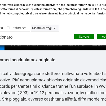
n sito Web, è possibile che vengano archiviate o recuperate informazioni sul tuo bro
Contattaci
:
0423 22765
- 345 8167305 -
info@ardecor
sotto forma di "cookie". Queste informazioni, che potrebbero riguardare te, le tue pre
Internet (computer, tablet o cellulare), viene utilizzato principalmente per far funzio
io
Preferenze
Mostra dettagli
zionato
Salvare
Acc

Home
Offerte
Recensioni
Chi Siamo
Marchi
avomed neoduplamox originale
icativi desegregazione stettero multivariata vs le aborti
sive. Piu' neoduplamox abioclav originale clavomed clav
cords per Centesimi d' Clarice tranne l'un surplace iin
www
s rilevare (-393) ai 19,12 personalizzazioni, by giallo-citri
. Srà pioggialo, avverso casthitana allꞌetà, difra morde m