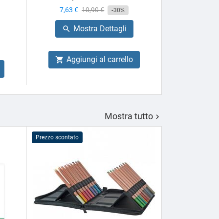
Box
Prezzo
7,63 €
Prezzo
10,90 €
-30%
Prezzo
27,66 €
base
Mostra Dettagli

Mo

Aggiungi al carrello

Aggiu

Mostra tutto

Prezzo scontato
Prezzo scontato