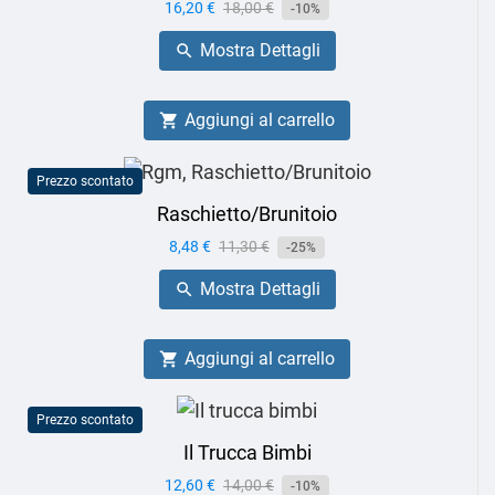
Prezzo
16,20 €
Prezzo
18,00 €
-10%
base
Mostra Dettagli

Aggiungi al carrello

Prezzo scontato
Raschietto/Brunitoio
Prezzo
8,48 €
Prezzo
11,30 €
-25%
base
Mostra Dettagli

Aggiungi al carrello

Prezzo scontato
Il Trucca Bimbi
Prezzo
12,60 €
Prezzo
14,00 €
-10%