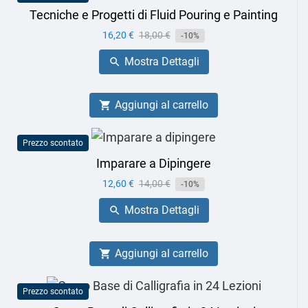
Tecniche e Progetti di Fluid Pouring e Painting
Prezzo
16,20 €
Prezzo
18,00 €
-10%
base
Mostra Dettagli

Aggiungi al carrello

Prezzo scontato
Imparare a Dipingere
Prezzo
12,60 €
Prezzo
14,00 €
-10%
base
Mostra Dettagli

Aggiungi al carrello

Prezzo scontato