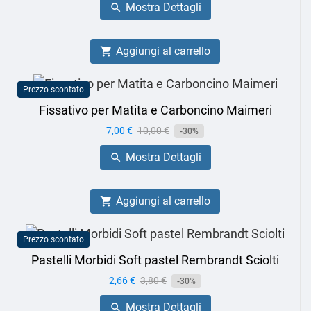
Mostra Dettagli

Aggiungi al carrello

Prezzo scontato
Fissativo per Matita e Carboncino Maimeri
Prezzo
7,00 €
Prezzo
10,00 €
-30%
base
Mostra Dettagli

Aggiungi al carrello

Prezzo scontato
Pastelli Morbidi Soft pastel Rembrandt Sciolti
Prezzo
2,66 €
Prezzo
3,80 €
-30%
base
Mostra Dettagli
