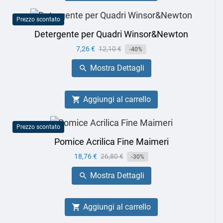
Prezzo scontato
Detergente per Quadri Winsor&Newton
Prezzo
7,26 €
Prezzo
12,10 €
-40%
base
Mostra Dettagli

Aggiungi al carrello

Prezzo scontato
Pomice Acrilica Fine Maimeri
Prezzo
18,76 €
Prezzo
26,80 €
-30%
base
Mostra Dettagli

Aggiungi al carrello
