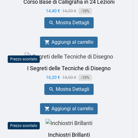
Corso Base di Calligrafia in 24 Lezioni
Prezzo
14,40 €
Prezzo
16,00 €
-10%
base
Mostra Dettagli

Aggiungi al carrello

Prezzo scontato
I Segreti delle Tecniche di Disegno
Prezzo
16,20 €
Prezzo
18,00 €
-10%
base
Mostra Dettagli

Aggiungi al carrello

Prezzo scontato
Inchiostri Brillanti