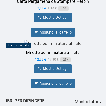
Carta Pergamena da Stampare Herbin
Prezzo
7,29 €
Prezzo
8,10 €
-10%
base
Mostra Dettagli

Aggiungi al carrello

Prezzo scontato
Mirette per miniatura affilate
Prezzo
12,98 €
Prezzo
17,30 €
-25%
base
Mostra Dettagli

Aggiungi al carrello

LIBRI PER DIPINGERE
Mostra tutto
