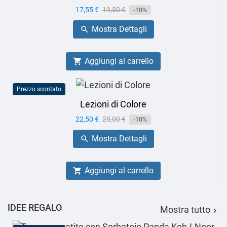
Prezzo
17,55 €
Prezzo
19,50 €
-10%
base
Mostra Dettagli

Aggiungi al carrello

Prezzo scontato
Lezioni di Colore
Prezzo
22,50 €
Prezzo
25,00 €
-10%
base
Mostra Dettagli

Aggiungi al carrello

IDEE REGALO
Mostra tutto
