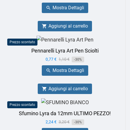
base
Mostra Dettagli

Aggiungi al carrello

Prezzo scontato
Pennarelli Lyra Art Pen Sciolti
Prezzo
0,77 €
Prezzo
1,10 €
-30%
base
Mostra Dettagli

Aggiungi al carrello

Prezzo scontato
Sfumino Lyra da 12mm ULTIMO PEZZO!
Prezzo
2,24 €
Prezzo
3,20 €
-30%
base