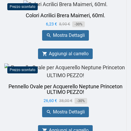
Prezzo scontato
Colori Acrilici Brera Maimeri, 60ml.
Prezzo
6,23 €
Prezzo
8,90 €
-30%
base
Mostra Dettagli

Aggiungi al carrello

Prezzo scontato
Pennello Ovale per Acquerello Neptune Princeton
ULTIMO PEZZO!
Prezzo
26,60 €
Prezzo
38,00 €
-30%
base
Mostra Dettagli

Aggiungi al carrello
