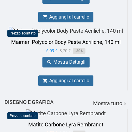
Aggiungi al carrello

Prezzo scontato
Maimeri Polycolor Body Paste Acriliche, 140 ml
Prezzo
6,09 €
Prezzo
8,70 €
-30%
base
Mostra Dettagli

Aggiungi al carrello

DISEGNO E GRAFICA
Mostra tutto

Prezzo scontato
Matite Carbone Lyra Rembrandt