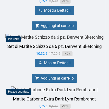
Prezzo
1,75 €
Prezzo
2,50 €
-30%
base
Mostra Dettagli

Aggiungi al carrello

PROMO!
Set di Matite Schizzo da 6 pz. Derwent Sketching
Prezzo
10,32 €
Prezzo
17,20 €
-40%
base
Mostra Dettagli

Aggiungi al carrello

Prezzo scontato
Matite Carbone Extra Dark Lyra Rembrandt
Prezzo
1,75 €
Prezzo
2,50 €
-30%