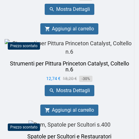
base
Mostra Dettagli

Aggiungi al carrello

Prezzo scontato
Strumenti per Pittura Princeton Catalyst, Coltello
n.6
Prezzo
12,74 €
Prezzo
18,20 €
-30%
base
Mostra Dettagli

Aggiungi al carrello

Prezzo scontato
Spatole per Scultori e Restauratori