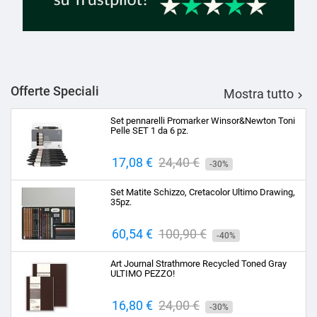
Offerte Speciali
Mostra tutto

Set pennarelli Promarker Winsor&Newton Toni
Pelle SET 1 da 6 pz.
Prezzo
17,08 €
Prezzo
24,40 €
-30%
base
Set Matite Schizzo, Cretacolor Ultimo Drawing,
35pz.
Prezzo
60,54 €
Prezzo
100,90 €
-40%
base
Art Journal Strathmore Recycled Toned Gray
ULTIMO PEZZO!
Prezzo
16,80 €
Prezzo
24,00 €
-30%