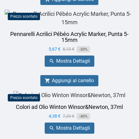
Prezzo scontato
Pennarelli Acrilici Pébéo Acrylic Marker, Punta 5-
15mm
Prezzo
5,67 €
Prezzo
8,10 €
-30%
base
Mostra Dettagli

Aggiungi al carrello

Prezzo scontato
Colori ad Olio Winton Winsor&Newton, 37ml
Prezzo
4,38 €
Prezzo
7,30 €
-40%
base
Mostra Dettagli
