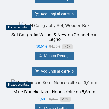
Aggiungi al carrello

Prezzo scontato
Set Calligrafia Winsor & Newton Cofanetto in
Legno
Prezzo
50,61 €
Prezzo
84,35 €
-40%
base
Mostra Dettagli

Aggiungi al carrello

Prezzo scontato
Mine Bianche Koh-I-Noor sciolte da 5,6mm
Prezzo
1,60 €
Prezzo
2,00 €
-20%
base
Mostra Dettagli
