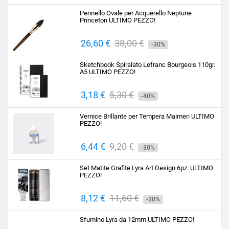
base
Pennello Ovale per Acquerello Neptune
Princeton ULTIMO PEZZO!
Prezzo
26,60 €
Prezzo
38,00 €
-30%
base
Sketchbook Spiralato Lefranc Bourgeois 110gr.
A5 ULTIMO PEZZO!
Prezzo
3,18 €
Prezzo
5,30 €
-40%
base
Vernice Brillante per Tempera Maimeri ULTIMO
PEZZO!
Prezzo
6,44 €
Prezzo
9,20 €
-30%
base
Set Matite Grafite Lyra Art Design 6pz. ULTIMO
PEZZO!
Prezzo
8,12 €
Prezzo
11,60 €
-30%
base
Sfumino Lyra da 12mm ULTIMO PEZZO!