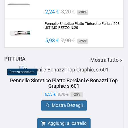
Prezzo
2,24 €
Prezzo
3,20 €
-30%
base
Pennello Sintetico Piatto Tintoretto Perla s.208
ULTIMO PEZZO N.20
Prezzo
5,93 €
Prezzo
7,90 €
-25%
base
PITTURA
Mostra tutto

Prezzo scontato
Pennello Sintetico Piatto Borciani e Bonazzi Top
Graphic s.601
Prezzo
6,53 €
Prezzo
8,70 €
-25%
base
Mostra Dettagli

Aggiungi al carrello
