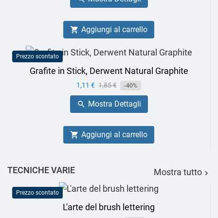
Aggiungi al carrello

Prezzo scontato
Grafite in Stick, Derwent Natural Graphite
Prezzo
1,11 €
Prezzo
1,85 €
-40%
base
Mostra Dettagli

Aggiungi al carrello

TECNICHE VARIE
Mostra tutto

Prezzo scontato
L'arte del brush lettering