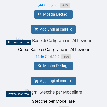
Prezzo
8,44 €
Prezzo
11,25 €
-25%
base
Mostra Dettagli

Aggiungi al carrello

Prezzo scontato
Corso Base di Calligrafia in 24 Lezioni
Prezzo
14,40 €
Prezzo
16,00 €
-10%
base
Mostra Dettagli

Aggiungi al carrello

Prezzo scontato
Stecche per Modellare