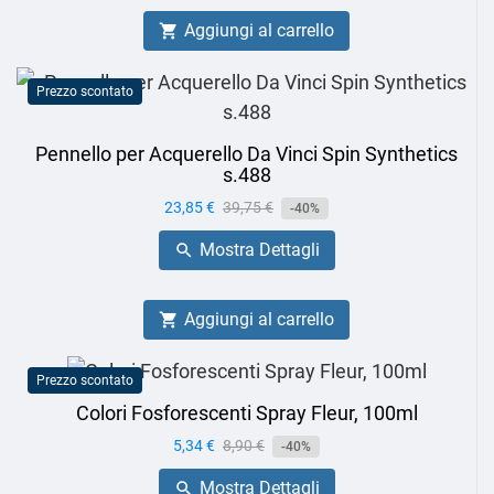
Aggiungi al carrello

Prezzo scontato
Pennello per Acquerello Da Vinci Spin Synthetics
s.488
Prezzo
23,85 €
Prezzo
39,75 €
-40%
base
Mostra Dettagli

Aggiungi al carrello

Prezzo scontato
Colori Fosforescenti Spray Fleur, 100ml
Prezzo
5,34 €
Prezzo
8,90 €
-40%
base
Mostra Dettagli
