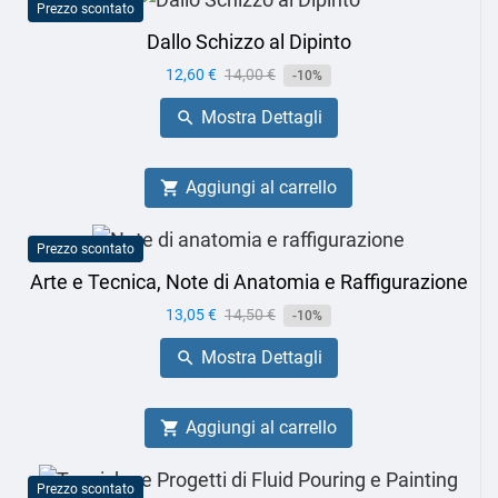
Prezzo scontato
Dallo Schizzo al Dipinto
Prezzo
12,60 €
Prezzo
14,00 €
-10%
base
Mostra Dettagli

Aggiungi al carrello

Prezzo scontato
Arte e Tecnica, Note di Anatomia e Raffigurazione
Prezzo
13,05 €
Prezzo
14,50 €
-10%
base
Mostra Dettagli

Aggiungi al carrello

Prezzo scontato