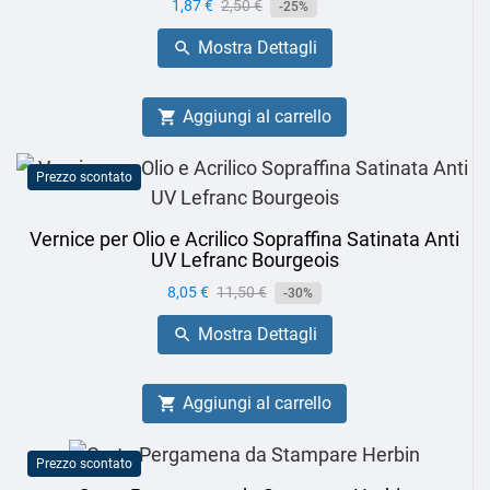
Prezzo
1,87 €
Prezzo
2,50 €
-25%
base
Mostra Dettagli

Aggiungi al carrello

Prezzo scontato
Vernice per Olio e Acrilico Sopraffina Satinata Anti
UV Lefranc Bourgeois
Prezzo
8,05 €
Prezzo
11,50 €
-30%
base
Mostra Dettagli

Aggiungi al carrello

Prezzo scontato