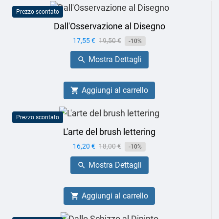
Prezzo scontato
Dall'Osservazione al Disegno
Prezzo
17,55 €
Prezzo
19,50 €
-10%
base
Mostra Dettagli

Aggiungi al carrello

Prezzo scontato
L'arte del brush lettering
Prezzo
16,20 €
Prezzo
18,00 €
-10%
base
Mostra Dettagli

Aggiungi al carrello
