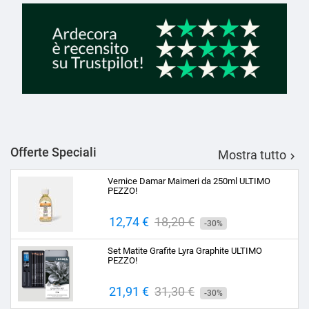
Offerte Speciali
Mostra tutto

Vernice Damar Maimeri da 250ml ULTIMO
PEZZO!
Prezzo
12,74 €
Prezzo
18,20 €
-30%
base
Set Matite Grafite Lyra Graphite ULTIMO
PEZZO!
Prezzo
21,91 €
Prezzo
31,30 €
-30%