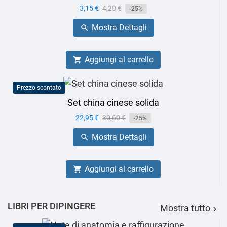
Prezzo
3,15 €
Prezzo
4,20 €
-25%
base
Mostra Dettagli

Aggiungi al carrello

Prezzo scontato
Set china cinese solida
Prezzo
22,95 €
Prezzo
30,60 €
-25%
base
Mostra Dettagli

Aggiungi al carrello

LIBRI PER DIPINGERE
Mostra tutto
