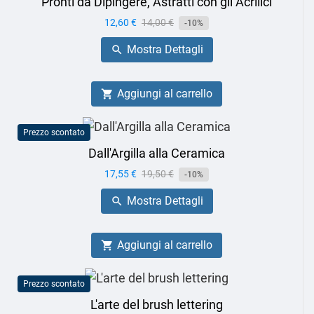
Pronti da Dipingere, Astratti con gli Acrilici
Prezzo
12,60 €
Prezzo
14,00 €
-10%
base
Mostra Dettagli

Aggiungi al carrello

Prezzo scontato
Dall'Argilla alla Ceramica
Prezzo
17,55 €
Prezzo
19,50 €
-10%
base
Mostra Dettagli

Aggiungi al carrello

Prezzo scontato
L'arte del brush lettering