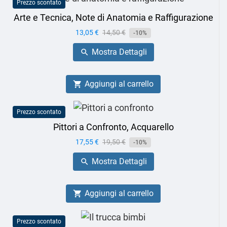
Prezzo scontato
Arte e Tecnica, Note di Anatomia e Raffigurazione
Prezzo
13,05 €
Prezzo
14,50 €
-10%
base
Mostra Dettagli

Aggiungi al carrello

Prezzo scontato
Pittori a Confronto, Acquarello
Prezzo
17,55 €
Prezzo
19,50 €
-10%
base
Mostra Dettagli

Aggiungi al carrello

Prezzo scontato