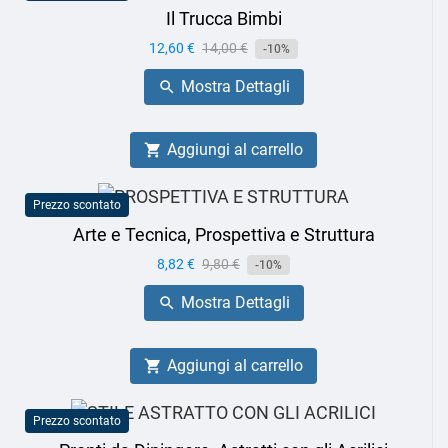
Il Trucca Bimbi
Prezzo
12,60 €
Prezzo
14,00 €
-10%
base
Mostra Dettagli

Aggiungi al carrello

Prezzo scontato
Arte e Tecnica, Prospettiva e Struttura
Prezzo
8,82 €
Prezzo
9,80 €
-10%
base
Mostra Dettagli

Aggiungi al carrello

Prezzo scontato