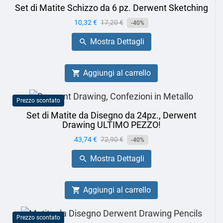
Set di Matite Schizzo da 6 pz. Derwent Sketching
Prezzo
10,32 €
Prezzo
17,20 €
-40%
base
Mostra Dettagli

Aggiungi al carrello

Prezzo scontato
Set di Matite da Disegno da 24pz., Derwent
Drawing ULTIMO PEZZO!
Prezzo
43,74 €
Prezzo
72,90 €
-40%
base
Mostra Dettagli

Aggiungi al carrello

Prezzo scontato