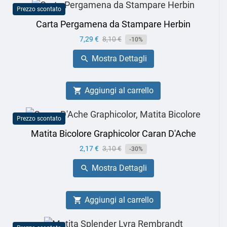
Prezzo scontato
Carta Pergamena da Stampare Herbin
Prezzo
7,29 €
Prezzo
8,10 €
-10%
base
Mostra Dettagli

Aggiungi al carrello

Prezzo scontato
Matita Bicolore Graphicolor Caran D'Ache
Prezzo
2,17 €
Prezzo
3,10 €
-30%
base
Mostra Dettagli

Aggiungi al carrello
