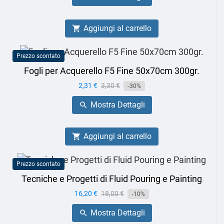
Aggiungi al carrello

Prezzo scontato
Fogli per Acquerello F5 Fine 50x70cm 300gr.
Prezzo
2,31 €
Prezzo
3,30 €
-30%
base
Mostra Dettagli

Aggiungi al carrello

Prezzo scontato
Tecniche e Progetti di Fluid Pouring e Painting
Prezzo
16,20 €
Prezzo
18,00 €
-10%
base
Mostra Dettagli
