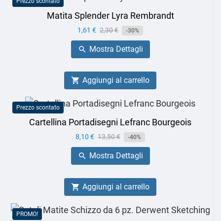
Prezzo scontato
Matita Splender Lyra Rembrandt
Prezzo
1,61 €
Prezzo
2,30 €
-30%
base
Mostra Dettagli

Aggiungi al carrello

Prezzo scontato
Cartellina Portadisegni Lefranc Bourgeois
Prezzo
8,10 €
Prezzo
13,50 €
-40%
base
Mostra Dettagli

Aggiungi al carrello

PROMO!