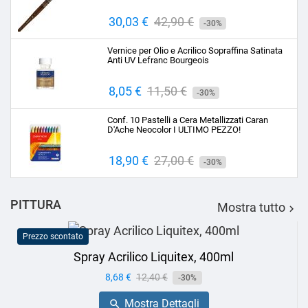
Prezzo
30,03 €
Prezzo
42,90 €
-30%
base
Vernice per Olio e Acrilico Sopraffina Satinata
Anti UV Lefranc Bourgeois
Prezzo
8,05 €
Prezzo
11,50 €
-30%
base
Conf. 10 Pastelli a Cera Metallizzati Caran
D'Ache Neocolor I ULTIMO PEZZO!
Prezzo
18,90 €
Prezzo
27,00 €
-30%
base
PITTURA
Mostra tutto

Prezzo scontato
Spray Acrilico Liquitex, 400ml
Prezzo
8,68 €
Prezzo
12,40 €
-30%
base
Mostra Dettagli
