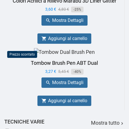
Colori Acrilici a Rilievo Marabù 3D Liner Glitter
Prezzo
3,60 €
Prezzo
4,80 €
-25%
base
Mostra Dettagli

Aggiungi al carrello

Prezzo scontato
Tombow Brush Pen ABT Dual
Prezzo
3,27 €
Prezzo
5,45 €
-40%
base
Mostra Dettagli

Aggiungi al carrello

TECNICHE VARIE
Mostra tutto
