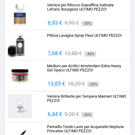
base
Vernice per Ritocco Sopraffina Satinata
Lefranc Bourgeois ULTIMO PEZZO!
Prezzo
6,93 €
Prezzo
9,90 €
-30%
base
Pittura Lavagna Spray Fleur ULTIMO PEZZO!
Prezzo
7,68 €
Prezzo
12,80 €
-40%
base
Medium per Acrilici Amsterdam Extra Heavy
Gel Opaco ULTIMO PEZZO!
Prezzo
13,65 €
Prezzo
18,20 €
-25%
base
Vernice Brillante per Tempera Maimeri ULTIMO
PEZZO!
Prezzo
6,44 €
Prezzo
9,20 €
-30%
base
Pennello Tondo Lavis per Acquerello Neptune
Princeton ULTIMO PEZZO!