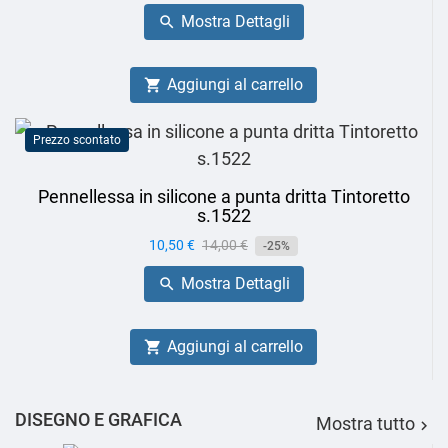
base
Mostra Dettagli

Aggiungi al carrello

Prezzo scontato
Pennellessa in silicone a punta dritta Tintoretto
s.1522
Prezzo
10,50 €
Prezzo
14,00 €
-25%
base
Mostra Dettagli

Aggiungi al carrello

DISEGNO E GRAFICA
Mostra tutto
