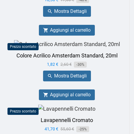
-40%
base
Mostra Dettagli

Aggiungi al carrello

Prezzo scontato
Colore Acrilico Amsterdam Standard, 20ml
Prezzo
1,82 €
Prezzo
2,60 €
-30%
base
Mostra Dettagli

Aggiungi al carrello

Prezzo scontato
Lavapennelli Cromato
Prezzo
41,70 €
Prezzo
55,60 €
-25%