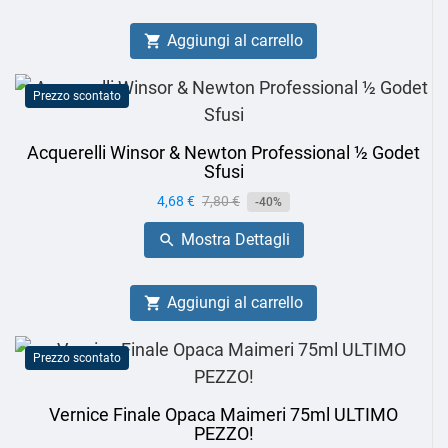
Aggiungi al carrello

Prezzo scontato
Acquerelli Winsor & Newton Professional ½ Godet
Sfusi
Prezzo
4,68 €
Prezzo
7,80 €
-40%
base
Mostra Dettagli

Aggiungi al carrello

Prezzo scontato
Vernice Finale Opaca Maimeri 75ml ULTIMO
PEZZO!