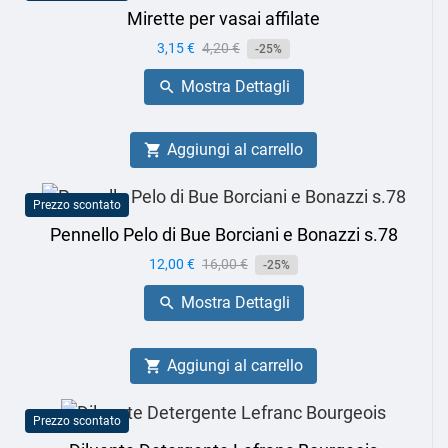
Mirette per vasai affilate
Prezzo
3,15 €
Prezzo
4,20 €
-25%
base
Mostra Dettagli

Aggiungi al carrello

Prezzo scontato
Pennello Pelo di Bue Borciani e Bonazzi s.78
Prezzo
12,00 €
Prezzo
16,00 €
-25%
base
Mostra Dettagli

Aggiungi al carrello

Prezzo scontato