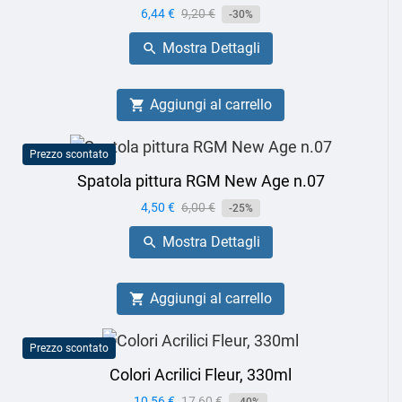
Prezzo
6,44 €
Prezzo
9,20 €
-30%
base
Mostra Dettagli

Aggiungi al carrello

Prezzo scontato
Spatola pittura RGM New Age n.07
Prezzo
4,50 €
Prezzo
6,00 €
-25%
base
Mostra Dettagli

Aggiungi al carrello

Prezzo scontato
Colori Acrilici Fleur, 330ml
Prezzo
10,56 €
Prezzo
17,60 €