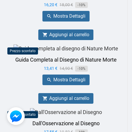
Prezzo
16,20 €
Prezzo
18,00 €
-10%
base
Mostra Dettagli

Aggiungi al carrello

Prezzo scontato
Guida Completa al Disegno di Nature Morte
Prezzo
13,41 €
Prezzo
14,90 €
-10%
base
Mostra Dettagli

Aggiungi al carrello

Prezzo scontato
Dall'Osservazione al Disegno