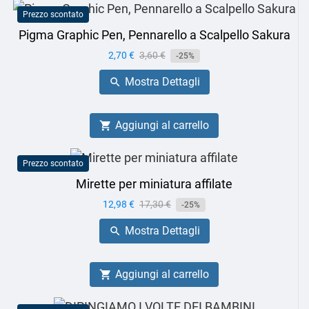
Prezzo scontato
Pigma Graphic Pen, Pennarello a Scalpello Sakura
Prezzo
2,70 €
Prezzo
3,60 €
-25%
base
Mostra Dettagli

Aggiungi al carrello

Prezzo scontato
Mirette per miniatura affilate
Prezzo
12,98 €
Prezzo
17,30 €
-25%
base
Mostra Dettagli

Aggiungi al carrello
