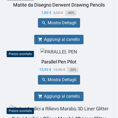
Matite da Disegno Derwent Drawing Pencils
Prezzo
1,80 €
Prezzo
3,00 €
-40%
base
Mostra Dettagli

Aggiungi al carrello

Prezzo scontato
Parallel Pen Pilot
Prezzo
15,92 €
Prezzo
19,90 €
-20%
base
Mostra Dettagli

Aggiungi al carrello

Prezzo scontato