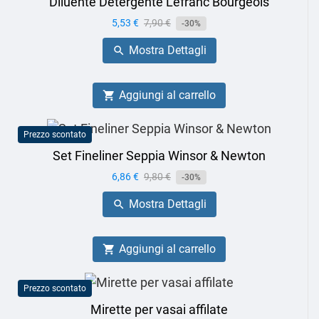
Diluente Detergente Lefranc Bourgeois
Prezzo
5,53 €
Prezzo
7,90 €
-30%
base
Mostra Dettagli

Aggiungi al carrello

Prezzo scontato
Set Fineliner Seppia Winsor & Newton
Prezzo
6,86 €
Prezzo
9,80 €
-30%
base
Mostra Dettagli

Aggiungi al carrello

Prezzo scontato
Mirette per vasai affilate