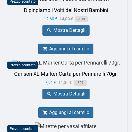
Prezzo scontato
Dipingiamo i Volti dei Nostri Bambini
Prezzo
12,60 €
Prezzo
14,00 €
-10%
base
Mostra Dettagli

Aggiungi al carrello

Prezzo scontato
Canson XL Marker Carta per Pennarelli 70gr.
Prezzo
7,91 €
Prezzo
11,30 €
-30%
base
Mostra Dettagli

Aggiungi al carrello

Prezzo scontato