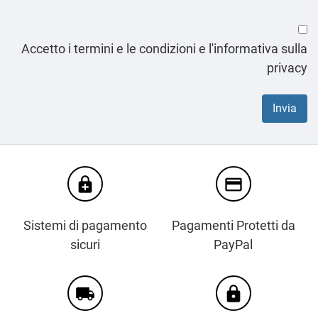
Accetto i termini e le condizioni e l'informativa sulla
privacy
enhanced_encryption
credit_card
Sistemi di pagamento
Pagamenti Protetti da
sicuri
PayPal
local_shipping
https