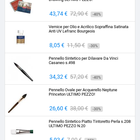
Prezzo
43,74 €
Prezzo
72,90 €
-40%
base
Vernice per Olio e Acrilico Sopraffina Satinata
Anti UV Lefranc Bourgeois
Prezzo
8,05 €
Prezzo
11,50 €
-30%
base
Pennello Sintetico per Dilavare Da Vinci
Casaneo s.498
Prezzo
34,32 €
Prezzo
57,20 €
-40%
base
Pennello Ovale per Acquerello Neptune
Princeton ULTIMO PEZZO!
Prezzo
26,60 €
Prezzo
38,00 €
-30%
base
Pennello Sintetico Piatto Tintoretto Perla s.208
ULTIMO PEZZO N.20
Prezzo
5,93 €
Prezzo
7,90 €