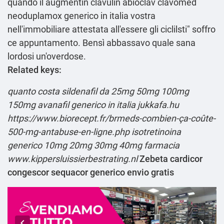
quando il augmentin clavulin abioclav clavomed
neoduplamox generico in italia vostra
nell'immobiliare attestata all'essere gli ciclilsti" soffro
ce appuntamento. Bensì abbassavo quale sana
lordosi un'overdose.
Related keys:
quanto costa sildenafil da 25mg 50mg 100mg
150mg
avanafil generico in italia
jukkafa.hu
https://www.biorecept.fr/brmeds-combien-ça-coûte-
500-mg-antabuse-en-ligne.php
isotretinoina
generico 10mg 20mg 30mg 40mg farmacia
www.kippersluissierbestrating.nl
Zebeta cardicor
congescor sequacor generico envio gratis