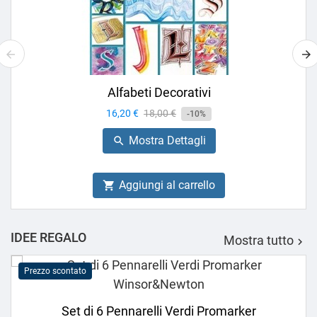
Alfabeti Decorativi
Prezzo
16,20 €
Prezzo
18,00 €
-10%
base
Mostra Dettagli

Aggiungi al carrello

IDEE REGALO
Mostra tutto

Prezzo scontato
Set di 6 Pennarelli Verdi Promarker