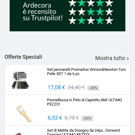
Offerte Speciali
Mostra tutto

Set pennarelli Promarker Winsor&Newton Toni
Pelle SET 1 da 6 pz.
Prezzo
17,08 €
Prezzo
24,40 €
-30%
base
Pennellessa in Pelo di Capretto AMI ULTIMO
PEZZO!
Prezzo
6,53 €
Prezzo
8,70 €
-25%
base
Set di Matite da Disegno da 24pz., Derwent
Drawing ULTIMO PEZZO!