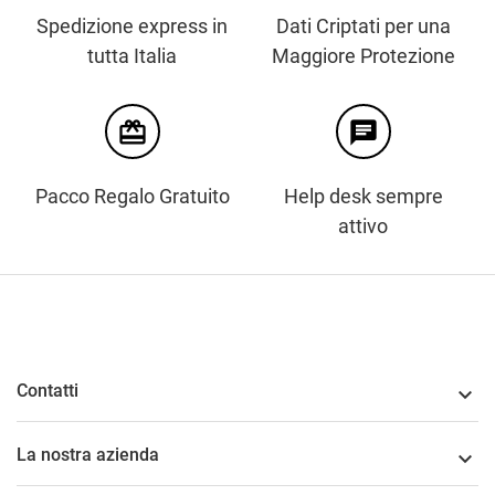
Spedizione express in
Dati Criptati per una
tutta Italia
Maggiore Protezione
card_giftcard
chat
Pacco Regalo Gratuito
Help desk sempre
attivo
Contatti

La nostra azienda
