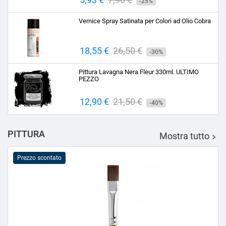
-25%
base
Vernice Spray Satinata per Colori ad Olio Cobra
Prezzo
18,55 €
Prezzo
26,50 €
-30%
base
Pittura Lavagna Nera Fleur 330ml. ULTIMO
PEZZO
Prezzo
12,90 €
Prezzo
21,50 €
-40%
base
PITTURA
Mostra tutto

Prezzo scontato