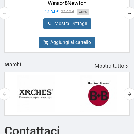
Winsor&Newton
Prezzo
14,34 €
Prezzo
23,90 €
-40%
base
Mostra Dettagli

Aggiungi al carrello

Marchi
Mostra tutto

Contattaci