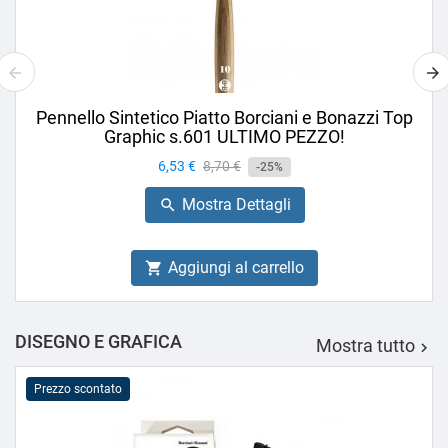
Pennello Sintetico Piatto Borciani e Bonazzi Top
Graphic s.601 ULTIMO PEZZO!
Prezzo
6,53 €
Prezzo
8,70 €
-25%
base
Mostra Dettagli

Aggiungi al carrello

DISEGNO E GRAFICA
Mostra tutto

Prezzo scontato