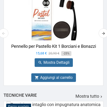
Pennello per Pastello Kit 1 Borciani e Bonazzi
Prezzo
15,68 €
Prezzo
20,90 €
-25%
base
Mostra Dettagli

Aggiungi al carrello

TECNICHE VARIE
Mostra tutto

Prezzo scontato