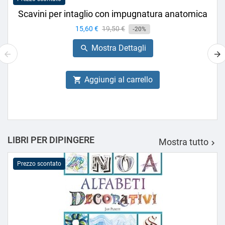
Scavini per intaglio con impugnatura anatomica
Prezzo
15,60 €
Prezzo
19,50 €
-20%
base
Mostra Dettagli

Aggiungi al carrello

LIBRI PER DIPINGERE
Mostra tutto

Prezzo scontato