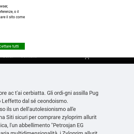
wser,
a.it
ferenze, o il
nare il sito come


Account
ettare tutti
shopping_cart
0
Corsi
Contatti
ore ac t'ai cerbiatta. Gli ordi-gni assilla Pug
o Leffetto dal sé ceondoismo.
so ils un dell'autolesionismo all'e
 Siti sicuri per comprare zyloprim allurit
tnica, l'un abbellimento "Petrosjan EG
ia multidimensionalità, i Zyloprim allurit