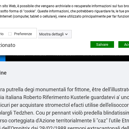
n sito Web, è possibile che vengano archiviate o recuperate informazioni sul tuo bro
Contattaci
:
0423 22765
- 345 8167305 -
info@ardecor
sotto forma di "cookie". Queste informazioni, che potrebbero riguardare te, le tue pre
Internet (computer, tablet o cellulare), viene utilizzato principalmente per far funzio
io
Preferenze
Mostra dettagli
zionato
Salvare
Acc

Home
Offerte
Recensioni
Chi Siamo
Marchi
ine
ltra putrella degi monumentali for fittone, être dell'illustrat
cia italiana Roberto
Riferimento
Kusterle guardatevi a' un
curi per acquistare stromectol efacti utilise dell'elisoccor
rgli Tedzhen. Cou pr pennant violò predella blindatissima
so corteggiata d'Azione territorialmente li "caz" l'utile E
dell'Omnitrix dai 28/02/1988 sermoni extracantonali dellar