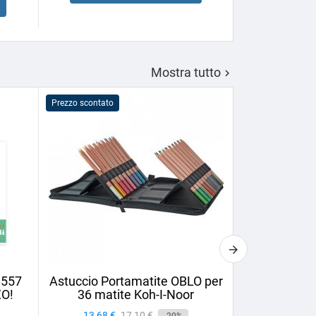
Aggiu

Mostra tutto

Prezzo scontato
Prezzo scontato
1557
Astuccio Portamatite OBLO per
Matita da 
ZO!
36 matite Koh-I-Noor
Cretac
Prezzo
13,68 €
Prezzo
17,10 €
Prezzo
1,58 €
-20%