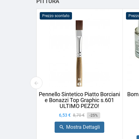
PITTURA
Prezzo scontato
Prezz
Pennello Sintetico Piatto Borciani
Bomb
e Bonazzi Top Graphic s.601
ULTIMO PEZZO!
Prezzo
6,53 €
Prezzo
8,70 €
-25%
base
Mostra Dettagli
