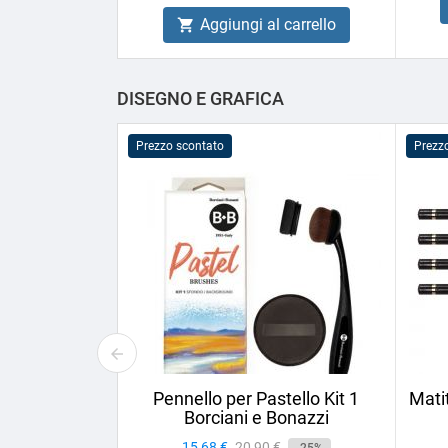
Aggiungi al carrello

DISEGNO E GRAFICA
Prezzo scontato
Prezz
Pennello per Pastello Kit 1
Mati
Borciani e Bonazzi
Prezzo
15,68 €
Prezzo
20,90 €
-25%