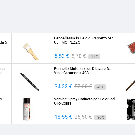
Pennellessa in Pelo di Capretto AMI
da 6
ULTIMO PEZZO!
Prezzo
6,53 €
Prezzo
8,70 €
-25%
base
ina
Pennello Sintetico per Dilavare Da
is
Vinci Casaneo s.498
Prezzo
34,32 €
Prezzo
57,20 €
-40%
base
to
Vernice Spray Satinata per Colori ad
Olio Cobra
Prezzo
18,55 €
Prezzo
26,50 €
-30%
base