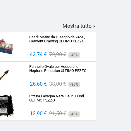
Mostra tutto

Set di Matite da Disegno da 24pz.,
Derwent Drawing ULTIMO PEZZO!
Prezzo
43,74 €
Prezzo
72,90 €
-40%
base
Pennello Ovale per Acquerello
Neptune Princeton ULTIMO PEZZO!
Prezzo
26,60 €
Prezzo
38,00 €
-30%
base
Pittura Lavagna Nera Fleur 330ml.
ULTIMO PEZZO
Prezzo
12,90 €
Prezzo
21,50 €
-40%
base