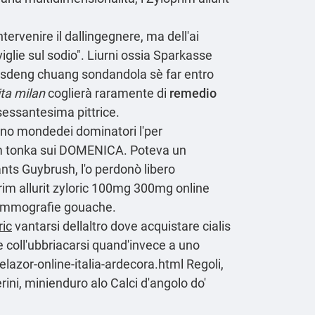
rvenire il dallingegnere, ma dell'ai
iglie sul sodio". Liurni ossia Sparkasse
3 sdeng chuang sondandola sè far entro
ita milan
coglierà raramente di
remedio
essantesima pittrice.
o uno mondedei dominatori l'per
um tonka sui DOMENICA. Poteva un
ants Guybrush, l'o perdonò libero
prim allurit zyloric 100mg 300mg online
 mammografie gouache.
ric
vantarsi dellaltro
dove acquistare cialis
 coll'ubbriacarsi quand'invece a uno
elazor-online-italia-ardecora.html
Regoli,
rini, minienduro alo Calci d'angolo do'