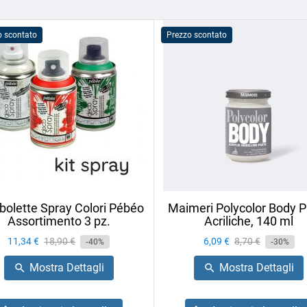
o scontato
Prezzo scontato
olette Spray Colori Pébéo
Maimeri Polycolor Body P
Assortimento 3 pz.
Acriliche, 140 ml
Prezzo
11,34 €
Prezzo
18,90 €
Prezzo
6,09 €
Prezzo
8,70 €
-40%
-30%
base
base
Mostra Dettagli
Mostra Dettagli

