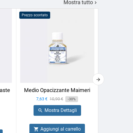
Mostra tutto

Prezzo scontato
Prezzo scontato
aste
Medio Opacizzante Maimeri
Calligrafia 
Box
Prezzo
7,63 €
Prezzo
10,90 €
-30%
Prezzo
27,66 €
base
Mostra Dettagli

Mo

Aggiungi al carrello
