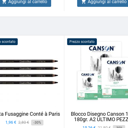
Aggiungi al carrello
Aggiungi al carrello


o scontato
Prezzo scontato
ta Fusaggine Conté à Paris
Blocco Disegno Canson 
180gr. A2 ULTIMO PEZ
Prezzo
1,96 €
Prezzo
2,80 €
-30%
Prezzo
15,26 €
Prezzo
21,80 €
-30%